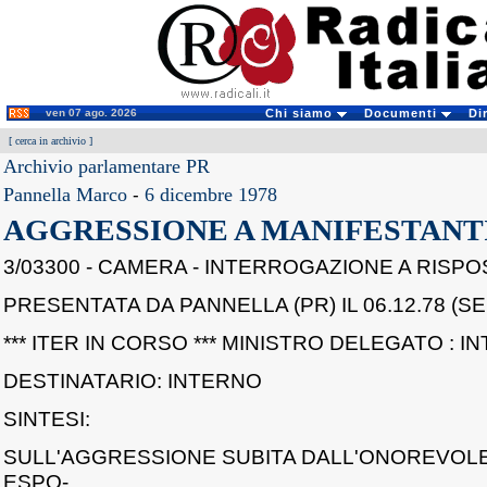
ven 07 ago. 2026
Chi siamo
Documenti
Di
[
cerca in archivio
]
Archivio parlamentare PR
Pannella Marco
-
6 dicembre 1978
AGGRESSIONE A MANIFESTANT
3/03300 - CAMERA - INTERROGAZIONE A RISP
PRESENTATA DA PANNELLA (PR) IL 06.12.78 (SE
*** ITER IN CORSO *** MINISTRO DELEGATO : I
DESTINATARIO: INTERNO
SINTESI:
SULL'AGGRESSIONE SUBITA DALL'ONOREVOLE 
ESPO-