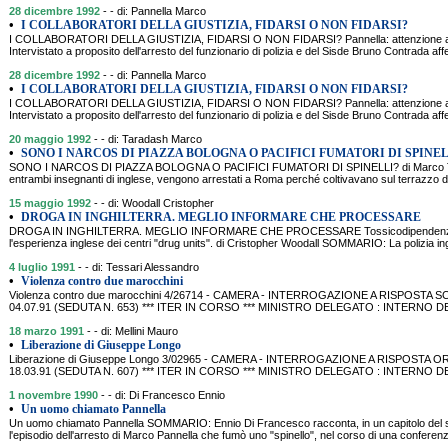
28 dicembre 1992
- - di: Pannella Marco
•
I COLLABORATORI DELLA GIUSTIZIA, FIDARSI O NON FIDARSI?
I COLLABORATORI DELLA GIUSTIZIA, FIDARSI O NON FIDARSI? Pannella: attenzione al
Intervistato a proposito dell'arresto del funzionario di polizia e del Sisde Bruno Contrada a
28 dicembre 1992
- - di: Pannella Marco
•
I COLLABORATORI DELLA GIUSTIZIA, FIDARSI O NON FIDARSI?
I COLLABORATORI DELLA GIUSTIZIA, FIDARSI O NON FIDARSI? Pannella: attenzione al
Intervistato a proposito dell'arresto del funzionario di polizia e del Sisde Bruno Contrada a
20 maggio 1992
- - di: Taradash Marco
•
SONO I NARCOS DI PIAZZA BOLOGNA O PACIFICI FUMATORI DI SPINEL
SONO I NARCOS DI PIAZZA BOLOGNA O PACIFICI FUMATORI DI SPINELLI? di Marco Tar
entrambi insegnanti di inglese, vengono arrestati a Roma perché coltivavano sul terrazzo di
15 maggio 1992
- - di: Woodall Cristopher
•
DROGA IN INGHILTERRA. MEGLIO INFORMARE CHE PROCESSARE
DROGA IN INGHILTERRA. MEGLIO INFORMARE CHE PROCESSARE Tossicodipendenza: crim
l'esperienza inglese dei centri "drug units". di Cristopher Woodall SOMMARIO: La polizia ing
4 luglio 1991
- - di: Tessari Alessandro
•
Violenza contro due marocchini
Violenza contro due marocchini 4/26714 - CAMERA - INTERROGAZIONE A RISPOSTA 
04.07.91 (SEDUTA N. 653) *** ITER IN CORSO *** MINISTRO DELEGATO : INTERN
18 marzo 1991
- - di: Mellini Mauro
•
Liberazione di Giuseppe Longo
Liberazione di Giuseppe Longo 3/02965 - CAMERA - INTERROGAZIONE A RISPOSTA O
18.03.91 (SEDUTA N. 607) *** ITER IN CORSO *** MINISTRO DELEGATO : INTERNO
1 novembre 1990
- - di: Di Francesco Ennio
•
Un uomo chiamato Pannella
Un uomo chiamato Pannella SOMMARIO: Ennio Di Francesco racconta, in un capitolo del su
l'episodio dell'arresto di Marco Pannella che fumò uno "spinello", nel corso di una conferen