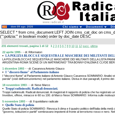
dom 09 ago. 2026
Chi siamo
Documenti
Di
SELECT * from cms_document LEFT JOIN cms_cat_doc on cms_
('":polizia:"' in boolean mode) order by doc_date DESC
231 elementi trovati, pagina 1 di 12
1
2
3
4
5
6
7
8
9
10
11
12
succ.
ultima
22 aprile 1995
- - di: Riformatori
•
LA POLIZIA BLOCCA E SEQUESTRA LE MASCHERE DEI MILITANTI DELL
LA POLIZIA BLOCCA E SEQUESTRA LE MASCHERE DEI MILITANTI DELLA LISTA PA
ARGENTINA-ROMA 'SCENE DI UN MATRIMONIO' TRA BONNY-D'ALEMA E CLYDE BE
1 dicembre 1993
- - di: Casanova Antonio Glauco
•
I "discorsi-fiume" al Parlamento italiano
I "discorsi-fiume" al Parlamento italiano di Antonio Glauco Casanova SOMMARIO: Analisi stori
parola" (cioè dell'ostruzionismo) nel parlamento italiano. Divisa in due paragrafi, il primo dei
18 novembre 1993
- - di: Nese Marco
•
Troppi radioinsulti. Radicali denunciati.
Troppi radioinsulti. Radicali denunciati. Ai magistrati il rapporto di polizia che ha registrato 
Invettive, offese, minacce in 60 su 100. di Marco Nese SOMMARIO: Informa sulle motivazi
5 novembre 1993
- - di: Il quotidiano radicale
•
Quello Stato di polizia
Quello Stato di polizia SOMMARIO: Rievoca il clima e il quadro politico dell'Italia della metà 
"governo, istituzioni e partiti" sembravano impotenti di fronte al terrorismo rosso e nero. N