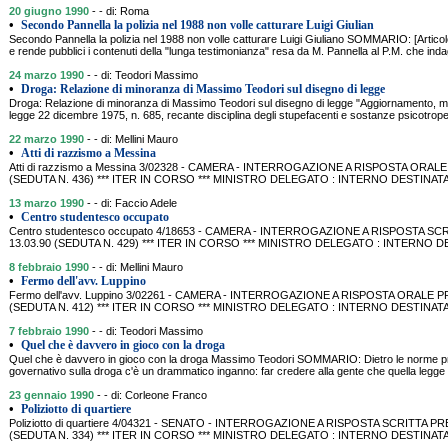
20 giugno 1990
- - di: Roma
•
Secondo Pannella la polizia nel 1988 non volle catturare Luigi Giulian
Secondo Pannella la polizia nel 1988 non volle catturare Luigi Giuliano SOMMARIO: [Articolo
e rende pubblici i contenuti della "lunga testimonianza" resa da M. Pannella al P.M. che inda
24 marzo 1990
- - di: Teodori Massimo
•
Droga: Relazione di minoranza di Massimo Teodori sul disegno di legge
Droga: Relazione di minoranza di Massimo Teodori sul disegno di legge "Aggiornamento, mod
legge 22 dicembre 1975, n. 685, recante disciplina degli stupefacenti e sostanze psicotrop
22 marzo 1990
- - di: Mellini Mauro
•
Atti di razzismo a Messina
Atti di razzismo a Messina 3/02328 - CAMERA - INTERROGAZIONE A RISPOSTA ORALE
(SEDUTA N. 436) *** ITER IN CORSO *** MINISTRO DELEGATO : INTERNO DESTINATA
13 marzo 1990
- - di: Faccio Adele
•
Centro studentesco occupato
Centro studentesco occupato 4/18653 - CAMERA - INTERROGAZIONE A RISPOSTA SC
13.03.90 (SEDUTA N. 429) *** ITER IN CORSO *** MINISTRO DELEGATO : INTERNO 
8 febbraio 1990
- - di: Mellini Mauro
•
Fermo dell'avv. Luppino
Fermo dell'avv. Luppino 3/02261 - CAMERA - INTERROGAZIONE A RISPOSTA ORALE PR
(SEDUTA N. 412) *** ITER IN CORSO *** MINISTRO DELEGATO : INTERNO DESTINATAR
7 febbraio 1990
- - di: Teodori Massimo
•
Quel che è davvero in gioco con la droga
Quel che è davvero in gioco con la droga Massimo Teodori SOMMARIO: Dietro le norme pre
governativo sulla droga c'è un drammatico inganno: far credere alla gente che quella legge 
23 gennaio 1990
- - di: Corleone Franco
•
Poliziotto di quartiere
Poliziotto di quartiere 4/04321 - SENATO - INTERROGAZIONE A RISPOSTA SCRITTA 
(SEDUTA N. 334) *** ITER IN CORSO *** MINISTRO DELEGATO : INTERNO DESTINATARI