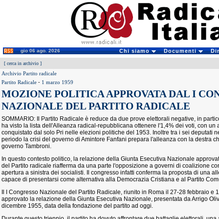
gio 06 ago. 2026
Chi siamo
Documenti
Di
[
cerca in archivio
]
Archivio Partito radicale
Partito Radicale
-
1 marzo 1959
MOZIONE POLITICA APPROVATA DAL I CO
NAZIONALE DEL PARTITO RADICALE
SOMMARIO: Il Partito Radicale è reduce da due prove elettorali negative, in part
ha visto la lista dell'Alleanza radical-repubblicana ottenere l'1,4% dei voti, con un 
conquistato dal solo Pri nelle elezioni politiche del 1953. Inoltre tra i sei deputati
periodo la crisi del governo di Amintore Fanfani prepara l'alleanza con la destra 
governo Tambroni.
In questo contesto politico, la relazione della Giunta Esecutiva Nazionale appro
del Partito radicale riafferma da una parte l'opposizione a governi di coalizione con
apertura a sinistra dei socialisti. Il congresso infatti conferma la proposta di una a
capace di presentarsi come alternativa alla Democrazia Cristiana e al Partito Com
Il I Congresso Nazionale del Partito Radicale, riunito in Roma il 27-28 febbraio e 
approvato la relazione della Giunta Esecutiva Nazionale, presentata da Arrigo Olivett
dicembre 1955, data della fondazione del partito ad oggi.
Durante questo triennio, il partito ha dovuto affrontare due battaglie elettorali, una