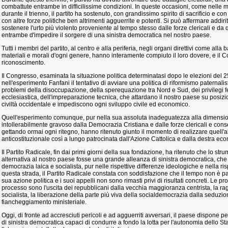
combattute entrambe in difficilissime condizioni. In queste occasioni, come nelle m
durante il trienno, il partito ha sostenuto, con grandissimo spirito di sacrificio e co
con altre forze politiche ben altrimenti agguerrite e potenti. Si può affermare addir
sostenere l'urto più violento proveniente al tempo stesso dalle forze clericali e d
entrambe d'impedire il sorgere di una sinistra democratica nel nostro paese.
Tutti i membri del partito, al centro e alla periferia, negli organi direttivi come alla 
materiali e morali d'ogni genere, hanno interamente compiuto il loro dovere, e il
riconoscimento.
Il Congresso, esaminata la situazione politica determinatasi dopo le elezioni del
nell'esperimento Fanfani il tentativo di avviare una politica di riformismo paternalisti
problemi della disoccupazione, della sperequazione tra Nord e Sud, dei privilegi fe
ecclesiastica, dell'impreparazione tecnica, che attardano il nostro paese su posiz
civiltà occidentale e impediscono ogni sviluppo civile ed economico.
Quell'esperimento comunque, pur nella sua assoluta inadeguatezza alla dimensione
intollerabilmente gravoso dalla Democrazia Cristiana e dalle forze clericali e conse
gettando ormai ogni ritegno, hanno ritenuto giunto il momento di realizzare quell'
anticostituzionale così a lungo patrocinata dall'Azione Cattolica e dalla destra ec
Il Partito Radicale, fin dai primi giorni della sua fondazione, ha ritenuto che lo stru
alternativa al nostro paese fosse una grande alleanza di sinistra democratica, che s
democrazia laica e socialista, pur nelle rispettive differenze ideologiche e nella r
questa strada, il Partito Radicale constata con soddisfazione che il tempo non è p
sua azione politica e i suoi appelli non sono rimasti privi di risultati concreti. Le p
processo sono l'uscita dei repubblicani dalla vecchia maggioranza centrista, la ra
socialista, la liberazione della parte più viva della socialdemocrazia dalla seduzio
fiancheggiamento ministeriale.
Oggi, di fronte ad accresciuti pericoli e ad agguerriti avversari, il paese dispone p
di sinistra democratica capaci di condurre a fondo la lotta per l'autonomia dello St