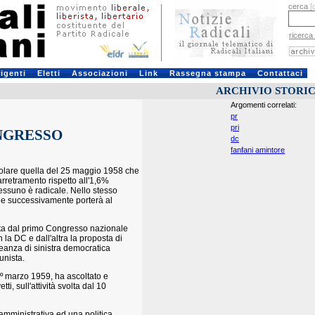
cerca
[
ricerca
rigenti
Eletti
Associazioni
Link
Rassegna stampa
Contattaci
ARCHIVIO STORI
Argomenti correlati:
pr
pri
NGRESSO
dc
fanfani amintore
icolare quella del 25 maggio 1958 che
arretramento rispetto all'1,6%
 nessuno è radicale. Nello stesso
che successivamente porterà al
vata dal primo Congresso nazionale
 la DC e dall'altra la proposta di
lleanza di sinistra democratica
unista.
1º marzo 1959, ha ascoltato e
i, sull'attività svolta dal 10
 amministrativa ed una politica,