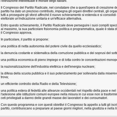
l'elevazione intellettuale e morale degli italiani.
Il Congresso del Partito Radicale, nel constatare che a quest'opera di creazione del
partito ha dato un prezioso contributo, impegna gli organi direttivi centrali, gli organi
tutti a proseguire gli sforzi affinché il nuovo schieramento si estenda e si consolidi 
elettorale un'indicazione unitaria e un'efficace alternativa.
Entro questo schieramento, il Partito Radicale deve perseguire i suoi compiti speci
al massimo, la sua particolare fisionomia politica e programmatica, quale è stata d
il Congresso approva.
In particolare, il partito si propone:
una politica di netta autonomia del potere civile da quello ecclesiastico;
la denuncia costante e sistematica della corruzione pubblica e dei soprusi del sot
una politica economica di pieno impiego e di lotta contro le concentrazioni monopo
la nazionalizzazione dell'industria elettrica e dell'energia nucleare;
la difesa della scuola pubblica e il suo potenziamento per sollevarla dalla miserev
trova;
un efficiente controllo della Radio e della Televisione;
una politica estera di fedeltà alle alleanze occidentali nel rispetto della pace e nel r
l'adesione alle istituzioni comuni europee nella misura in cui esse non si trasformi
ceti privilegiati a danno delle grandi masse dei lavoratori e dei consumatori.
Con questo programma e con questi obiettivi il Congresso fa appello a tutti gli iscrit
partito, contribuiscano a preparare al paese giorni migliori, nella giustizia e nella li