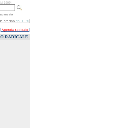
dal 1999]
 avanzata
Agenda radicale
CO RADICALE