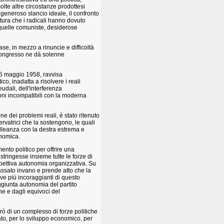
olte altre circostanze prodottesi
n generoso slancio ideale, il confronto
ittura che i radicali hanno dovuto
a quelle comuniste, desiderose
base, in mezzo a rinuncie e difficoltà
 Congresso ne dà solenne
 25 maggio 1958, ravvisa
co, inadatta a risolvere i reali
udali, dell'interferenza
ioni incompatibili con la moderna
 dei problemi reali, è stato ritenuto
rvatrici che la sostengono, le quali
alleanza con la destra estrema e
onomica.
mento politico per offrire una
tringesse insieme tutte le forze di
ispettiva autonomia organizzativa. Su
assato invano e prende atto che la
rove più incoraggianti di questo
ggiunta autonomia del partito
ne e dagli equivoci del
erò di un complesso di forze politiche
ato, per lo sviluppo economico, per