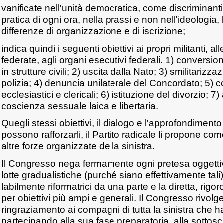
vanificate nell'unità democratica, come discriminanti 
pratica di ogni ora, nella prassi e non nell'ideologia, 
differenze di organizzazione e di iscrizione;
indica quindi i seguenti obiettivi ai propri militanti, a
federate, agli organi esecutivi federali. 1) conversione
in strutture civili; 2) uscita dalla Nato; 3) smilitarizza
polizia; 4) denuncia unilaterale del Concordato; 5) c
ecclesiastici e clericali; 6) istituzione del divorzio; 
coscienza sessuale laica e libertaria.
Quegli stessi obiettivi, il dialogo e l'approfondimen
possono rafforzarli, il Partito radicale li propone com
altre forze organizzate della sinistra.
Il Congresso nega fermamente ogni pretesa oggetti
lotte gradualistiche (purché siano effettivamente tal
labilmente riformatrici da una parte e la diretta, rig
per obiettivi più ampi e generali. Il Congresso rivolge 
ringraziamento ai compagni di tutta la sinistra che 
partecipando alla sua fase preparatoria, alla sottosc