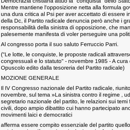
Democrazia cristiana attuò la "conquista" dello Stato 
Mentre mantiene l'opposizione netta alla formula g
una dura critica al Psi per aver accettato di essere 
della Dc, il Partito radicale denuncia però anche i gra
responsabilità della sinistra di opposizione, che man
palesemente manifesta di voler perseguire una politi
Al congresso porta il suo saluto Ferruccio Parri.
("Le lotte, le conquiste, le proposte radicali attraver
congressuali e lo statuto" - novembre 1985 - A cura d
Opuscolo edito dalla tesoreria del Partito radicale)
MOZIONE GENERALE
Il IV Congresso nazionale del Partito radicale, riunito
novembre, sul tema »La sinistra contro il regime , ud
segretario nazionale del partito, le relazioni sui temi 
civili, dopo ampio dibattito cui hanno partecipato an
movimenti laici e democratici
afferma essere compito essenziale del partito quello