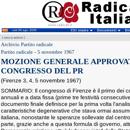
sab 08 ago. 2026
Chi siamo
Documenti
Di
[
cerca in archivio
]
Archivio Partito radicale
Partito radicale
-
5 novembre 1967
MOZIONE GENERALE APPROVAT
CONGRESSO DEL PR
(Firenze 3, 4, 5 novembre 1967)
SOMMARIO: Il congresso di Firenze è il primo dei co
annuali e a data fissa (prime tre festività consecuti
documento finale definisce per la prima volta l'analis
caratteristiche degenerative che stava ormai assumen
italiana, nonostante le speranze sollevate dal centros
parte, grazie anche a questa formula di governo, att