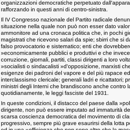
organizzazioni democratiche perpetuato dall'apparat
rafforzando in questi anni di centro-sinistra.
Il IV Congresso nazionale del Partito radicale denu
situazione nella quale non può non esser dato valor
ammonitore ad una cronaca politica che, in pochi gi
magistrati che ricevono salari da spie; sbirri che si d
falso provocatorio e sistematico; enti che dovrebbe
»economicamente pubblici e produttivi e che inve
corruzione, giornali, partiti, classi dirigenti a loro volta
»socialisti o sindacalisti »d'opposizione, marxisti ch
esigenze dei padroni del vapore e del più rapace 
interclassismo clericale; generali ladri e ricattatori; p
ministri degli Interni che brandiscono anche contro l
quotidianamente, le leggi fasciste del 1931.
In queste condizioni, il distacco del paese dalla »poli
dirigente, non può essere imputato ad immaturità d
scarsa coscienza democratica del movimento di cla
progressivo, sempre più grave esaurirsi della lotta po
ed in una »efficienza che non sono altro che la mas