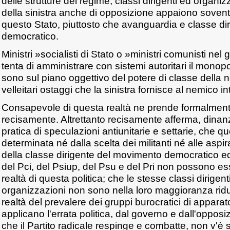
delle strutture del regime, classi dirigenti ed organi
della sinistra anche di opposizione appaiono sovent
questo Stato, piuttosto che avanguardia e classe d
democratico.
Ministri »socialisti di Stato o »ministri comunisti n
tenta di amministrare con sistemi autoritari il monop
sono sul piano oggettivo del potere di classe della n
velleitari ostaggi che la sinistra fornisce al nemico in
Consapevole di questa realtà ne prende formalment
recisamente. Altrettanto recisamente afferma, dinanzi
pratica di speculazioni antiunitarie e settarie, che q
determinata né dalla scelta dei militanti né alle aspir
della classe dirigente del movimento democratico ed 
del Pci, del Psiup, del Psu e del Pri non possono esse
realtà di questa politica; che le stesse classi dirigen
organizzazioni non sono nella loro maggioranza riduc
realtà del prevalere dei gruppi burocratici di apparat
applicano l'errata politica, dal governo e dall'oppos
che il Partito radicale respinge e combatte, non v'è