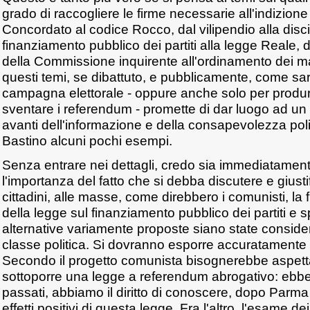
grado di raccogliere le firme necessarie all'indizion
Concordato al codice Rocco, dal vilipendio alla discip
finanziamento pubblico dei partiti alla legge Reale, 
della Commissione inquirente all'ordinamento dei 
questi temi, se dibattuto, e pubblicamente, come sar
campagna elettorale - oppure anche solo per produrr
sventare i referendum - promette di dar luogo ad un 
avanti dell'informazione e della consapevolezza politic
Bastino alcuni pochi esempi.
Senza entrare nei dettagli, credo sia immediatamen
l'importanza del fatto che si debba discutere e giustif
cittadini, alle masse, come direbbero i comunisti, la 
della legge sul finanziamento pubblico dei partiti e 
alternative variamente proposte siano state considera
classe politica. Si dovranno esporre accuratamente i r
Secondo il progetto comunista bisognerebbe aspetta
sottoporre una legge a referendum abrogativo: ebben
passati, abbiamo il diritto di conoscere, dopo Parma e 
effetti positivi di questa legge. Fra l'altro, l'esame dei