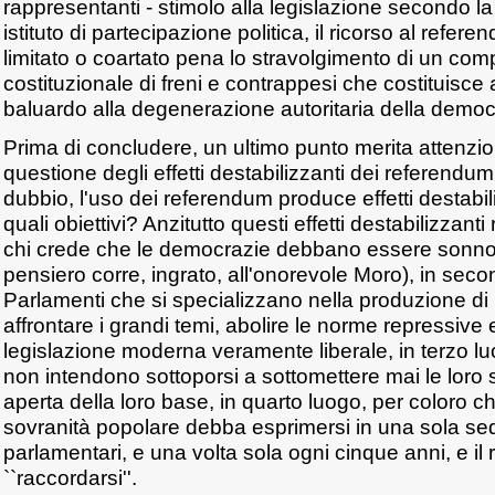
rappresentanti - stimolo alla legislazione secondo l
istituto di partecipazione politica, il ricorso al ref
limitato o coartato pena lo stravolgimento di un co
costituzionale di freni e contrappesi che costituisce
baluardo alla degenerazione autoritaria della democr
Prima di concludere, un ultimo punto merita attenzio
questione degli effetti destabilizzanti dei referendum
dubbio, l'uso dei referendum produce effetti destabili
quali obiettivi? Anzitutto questi effetti destabilizzanti
chi crede che le democrazie debbano essere sonnole
pensiero corre, ingrato, all'onorevole Moro), in sec
Parlamenti che si specializzano nella produzione di 
affrontare i grandi temi, abolire le norme repressive e
legislazione moderna veramente liberale, in terzo luo
non intendono sottoporsi a sottomettere mai le loro sc
aperta della loro base, in quarto luogo, per coloro 
sovranità popolare debba esprimersi in una sola se
parlamentari, e una volta sola ogni cinque anni, e il
``raccordarsi''.