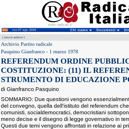
ven 07 ago. 2026
Chi siamo
Documenti
Di
[
cerca in archivio
]
Archivio Partito radicale
Pasquino Gianfranco
-
1 marzo 1978
REFERENDUM ORDINE PUBBLI
COSTITUZIONE: (11) IL REFE
STRUMENTO DI EDUCAZIONE P
di Gianfranco Pasquino
SOMMARIO: Due questioni vengono essenzialmente a
del convegno, quella dell'istituto del referendum che
comunisti, socialdemocratici, democristiani sottopon
meno decise e il disegno di legge governativo in tem
Questi due temi vengono affrontati in relazione ai princ