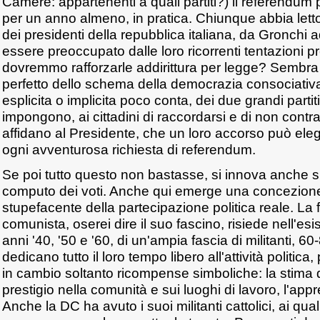
Camere: appartenenti a quali partiti?) il referendum p
per un anno almeno, in pratica. Chiunque abbia letto l
dei presidenti della repubblica italiana, da Gronchi
essere preoccupato dalle loro ricorrenti tentazioni pr
dovremmo rafforzarle addirittura per legge? Sembra 
perfetto dello schema della democrazia consociativa
esplicita o implicita poco conta, dei due grandi parti
impongono, ai cittadini di raccordarsi e di non cont
affidano al Presidente, che un loro accorso può elegg
ogni avventurosa richiesta di referendum.
Se poi tutto questo non bastasse, si innova anche su
computo dei voti. Anche qui emerge una concezione
stupefacente della partecipazione politica reale. La f
comunista, oserei dire il suo fascino, risiede nell'es
anni '40, '50 e '60, di un'ampia fascia di militanti, 60-
dedicano tutto il loro tempo libero all'attività politic
in cambio soltanto ricompense simboliche: la stima 
prestigio nella comunità e sui luoghi di lavoro, l'ap
Anche la DC ha avuto i suoi militanti cattolici, ai qual