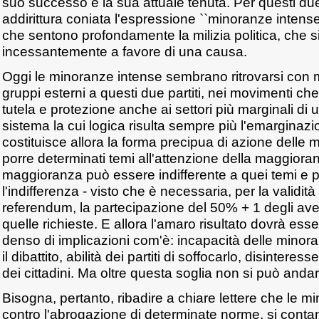
suo successo e la sua attuale tenuta. Per questi due
addirittura coniata l'espressione ``minoranze intense
che sentono profondamente la milizia politica, che s
incessantemente a favore di una causa.
Oggi le minoranze intense sembrano ritrovarsi con m
gruppi esterni a questi due partiti, nei movimenti c
tutela e protezione anche ai settori più marginali di 
sistema la cui logica risulta sempre più l'emarginazi
costituisce allora la forma precipua di azione dell
porre determinati temi all'attenzione della maggioranz
maggioranza può essere indifferente a quei temi e p
l'indifferenza - visto che è necessaria, per la validità 
referendum, la partecipazione del 50% + 1 degli avent
quelle richieste. E allora l'amaro risultato dovrà ess
denso di implicazioni com'è: incapacità delle minor
il dibattito, abilità dei partiti di soffocarlo, disintere
dei cittadini. Ma oltre questa soglia non si può andar
Bisogna, pertanto, ribadire a chiare lettere che le m
contro l'abrogazione di determinate norme, si contan