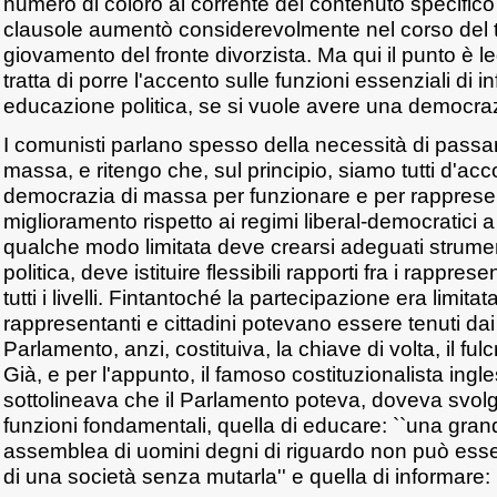
numero di coloro al corrente del contenuto specifico
clausole aumentò considerevolmente nel corso del t
giovamento del fronte divorzista. Ma qui il punto è l
tratta di porre l'accento sulle funzioni essenziali di 
educazione politica, se si vuole avere una democrazi
I comunisti parlano spesso della necessità di pass
massa, e ritengo che, sul principio, siamo tutti d'ac
democrazia di massa per funzionare e per rapprese
miglioramento rispetto ai regimi liberal-democratici 
qualche modo limitata deve crearsi adeguati strumen
politica, deve istituire flessibili rapporti fra i rappres
tutti i livelli. Fintantoché la partecipazione era limitata
rappresentanti e cittadini potevano essere tenuti dai p
Parlamento, anzi, costituiva, la chiave di volta, il fulc
Già, e per l'appunto, il famoso costituzionalista ing
sottolineava che il Parlamento poteva, doveva svolger
funzioni fondamentali, quella di educare: ``una gran
assemblea di uomini degni di riguardo non può ess
di una società senza mutarla'' e quella di informare: