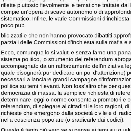
riflette piuttosto fievolmente le tematiche trattate d
compie un'opera di scavo autonomo o di approfondi
sistematico. Infine, le varie Commissioni d'inchiesta 
poco pub
blicizzati e che non hanno provocato dibattiti approf
parziali delle Commissioni d'inchiesta sulla mafia e s
Ecco, comunque lo si valuti e senza farne una pana
sistema politico, lo strumento del referendum abroga
accompagnato da un rafforzamento dell'iniziativa leg
quale bisognerà pur dedicare un po' d'attenzione) poss
necessari a lanciare grandi campagne d'informazio
politica su temi rilevanti. Non foss'altro che per que
democrazia di massa, la semplice richiesta di refer
determinare leggi o norme consente a promotori e op
referendum, di spiegare ai cittadini le loro ragioni, di
richieste che emergono dalla società civile e di radi
nella coscienza popolare (o sradicarle dai codici).
Questo è tanto più vero se si pensa ai temi sui quali i