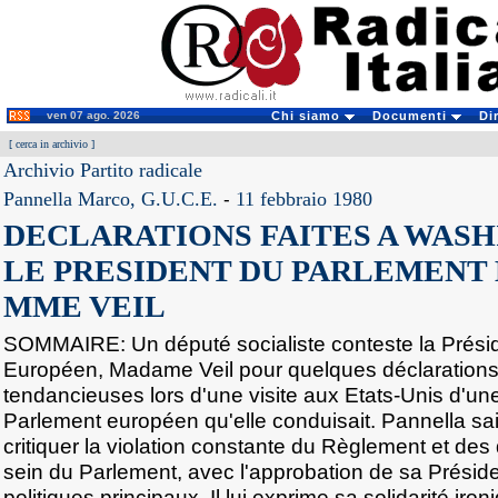
ven 07 ago. 2026
Chi siamo
Documenti
Di
[
cerca in archivio
]
Archivio Partito radicale
Pannella Marco, G.U.C.E.
-
11 febbraio 1980
DECLARATIONS FAITES A WAS
LE PRESIDENT DU PARLEMENT
MME VEIL
SOMMAIRE: Un député socialiste conteste la Prési
Européen, Madame Veil pour quelques déclarations
tendancieuses lors d'une visite aux Etats-Unis d'un
Parlement européen qu'elle conduisait. Pannella sai
critiquer la violation constante du Règlement et des 
sein du Parlement, avec l'approbation de sa Présid
politiques principaux. Il lui exprime sa solidarité iro