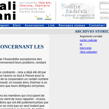
cerca
[
ricerca
rigenti
Eletti
Associazioni
Link
Rassegna stampa
Contattaci
ARCHIVIO STORI
Argomenti correlati:
partito radicale
pr
ONCERNANT LES
intervento
rifiuti radioattivi
 par l'Assemblée européenne des
renversent leurs positions, rendant
contraints - cela a déjà été dit par
s l'avons vu tout à l'heure pour la
de la cooperation un certain nombre
ravail, on essaie donc d'arriver à un
tions que leurs délégués ont prises
ons les membres qui s'occupent de
ur vient de nous rappeler - et puis,
ons qui ont été justement prises par
e ne crois pas un seul instant que