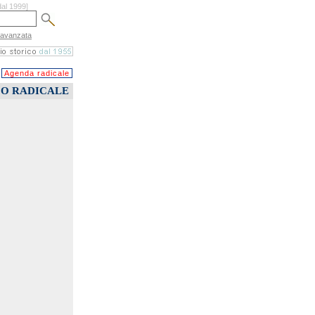
dal 1999]
 avanzata
Agenda radicale
CO RADICALE