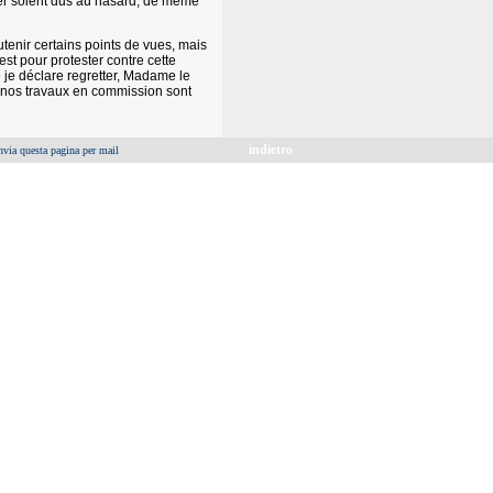
er soient dus au hasard, de même
utenir certains points de vues, mais
est pour protester contre cette
e je déclare regretter, Madame le
e nos travaux en commission sont
indietro
nvia questa pagina per mail