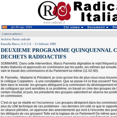
gio 06 ago. 2026
Chi siamo
Documenti
Di
[
cerca in archivio
]
Archivio Partito radicale
Pannella Marco, G.U.C.E.
-
11 febbraio 1980
DEUXIEME PROGRAMME QUINQUENNAL C
DECHETS RADIOACTIFS
SOMMAIRE: Dans cette intervention, Marco Pannella stigmatise le rejet fréquent
textes élaborés et approuvés en commission par les partis, les mêmes qui ensuite 
vain le travail des commissions et du Parlement lui-même (11-02-80).
M. Pannella.- Madame le Président, je crois qu'une fois de plus nous nous trouvons 
le collègue Coppieters - à une constatation. Que se passe-t-il ici trop souvent? Nou
faim dans le monde: les groupes délèguent à la commission du développement et 
de collègues qui sont sensibles à ce problème; on travail on crée des groupes de t
certain résultat; et puis, les présidents des groupes sabordent en séance les posi
en commission.
C'est ce qui se répète en l'occurrence. Les groupes désignent dans les commissi
plus du côté technique de ces problèmes - ces derniers ont voté ce que le rapporte
en séance plénière, on approuve des amendements qui vont à l'encontre des positi
les délégués de ces groupes! Telle est la logique de ce Parlement! De même que j