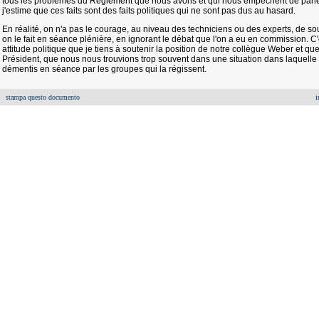
tous les problèmes du Règlement que nous avons et qui nous empêchent de parl
j'estime que ces faits sont des faits politiques qui ne sont pas dus au hasard.
En réalité, on n'a pas le courage, au niveau des techniciens ou des experts, de so
on le fait en séance plénière, en ignorant le débat que l'on a eu en commission. C'
attitude politique que je tiens à soutenir la position de notre collègue Weber et qu
Président, que nous nous trouvions trop souvent dans une situation dans laquell
démentis en séance par les groupes qui la régissent.
stampa questo documento
i