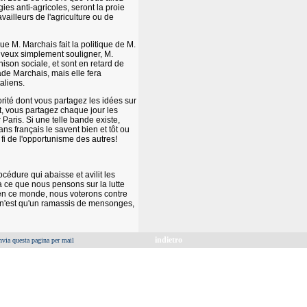
es anti-agricoles, seront la proie
vailleurs de l'agriculture ou de
e M. Marchais fait la politique de M.
 veux simplement souligner, M.
ison sociale, et sont en retard de
ade Marchais, mais elle fera
aliens.
té dont vous partagez les idées sur
ait, vous partagez chaque jour les
 Paris. Si une telle bande existe,
ans français le savent bien et tôt ou
 fi de l'opportunisme des autres!
cédure qui abaisse et avilit les
 ce que nous pensons sur la lutte
 en ce monde, nous voterons contre
ui n'est qu'un ramassis de mensonges,
indietro
nvia questa pagina per mail