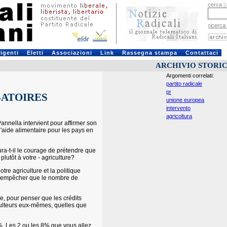
cerca
[
ricerca
rigenti
Eletti
Associazioni
Link
Rassegna stampa
Contattaci
ARCHIVIO STORI
Argomenti correlati:
partito radicale
pr
SATOIRES
unione europea
intervento
agricoltura
nnella intervient pour affirmer son
 d'aide alimentaire pour les pays en
ura-t-il le courage de prétendre que
plutôt à votre - agriculture?
tre agriculture et la politique
 et empêcher que le nombre de
rre, pour penser que les crédits
iculteurs eux-mêmes, quelles que
9%. Les 2 ou les 8% que vous allez