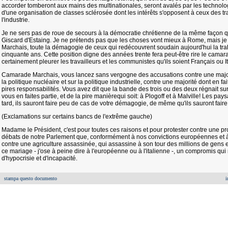
accorder tomberont aux mains des multinationales, seront avalés par les technologi
d'une organisation de classes sclérosée dont les intérêts s'opposent à ceux des tra
l'industrie.
Je ne sers pas de roue de secours à la démocratie chrétienne de la même façon qu
Giscard d'Estaing. Je ne prétends pas que les choses vont mieux à Rome, mais je
Marchais, toute la démagogie de ceux qui redécouvrent soudain aujourd'hui la trah
cinquante ans. Cette position digne des années trente fera peut-être rire le camar
certainement pleurer les travailleurs et les communistes qu'ils soient Français ou It
Camarade Marchais, vous lancez sans vergogne des accusations contre une majori
la politique nucléaire et sur la politique industrielle, contre une majorité dont en f
pires responsabilités. Vous avez dit que la bande des trois ou des deux régnait sur
vous en faites partie, et de la pire manièrequi soit: à Plogoff et à Malville! Les pays
tard, ils sauront faire peu de cas de votre démagogie, de même qu'ils sauront faire
(Exclamations sur certains bancs de l'extrême gauche)
Madame le Président, c'est pour toutes ces raisons et pour protester contre une pro
débats de notre Parlement que, conformément à nos convictions européennes et à
contre une agriculture assassinée, qui assassine à son tour des millions de gens
ce mariage - j'ose à peine dire à l'européenne ou à l'italienne -, un compromis q
d'hypocrisie et d'incapacité.
stampa questo documento
i