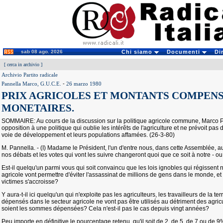
sab 08 ago. 2026
Chi siamo
Documenti
Di
[
cerca in archivio
]
Archivio Partito radicale
Pannella Marco, G.U.C.E.
-
26 marzo 1980
PRIX AGRICOLES ET MONTANTS COMPEN
MONETAIRES.
SOMMAIRE: Au cours de la discussion sur la politique agricole commune, Marco Pa
opposition à une politique qui oublie les intérêts de l'agriculture et ne prévoit pas
voie de développement et leurs populations affamées. (26-3-80)
M. Pannella. - (I) Madame le Président, l'un d'entre nous, dans cette Assemblée, a
nos débats et les votes qui vont les suivre changeront quoi que ce soit à notre - ou 
Est-il quelqu'un parmi vous qui soit convaincu que les lois ignobles qui régissent no
agricole vont permettre d'éviter l'assassinat de millions de gens dans le monde,
victimes s'accroisse?
Y aura-t-il ici quelqu'un qui n'exploite pas les agriculteurs, les travailleurs de la te
dépensés dans le secteur agricole ne vont pas être utilisés au détriment des agr
soient les sommes dépensées? Cela n'est-il pas le cas depuis vingt années?
Peu importe en définitive le pourcentage retenu, qu'il soit de 2, de 5, de 7 ou de 