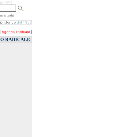
dal 1999]
 avanzata
Agenda radicale
CO RADICALE