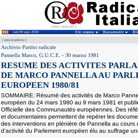
sab 08 ago. 2026
Chi siamo
Documenti
Di
[
cerca in archivio
]
Archivio Partito radicale
Pannella Marco, G.U.C.E.
-
30 marzo 1981
RESUME DES ACTIVITES PARL
DE MARCO PANNELLA AU PAR
EUROPEEN 1980/81
SOMMAIRE: Résumé des activités de Marco Pannel
européen du 24 mars 1980 au 9 mars 1981 et publié
Officielle des Communautés européennes. Des réf
et documentaires permettent de repérer les docume
des interventions en plénière de Pannella au cour
d'activité du Parlement européen élu au suffrage uni