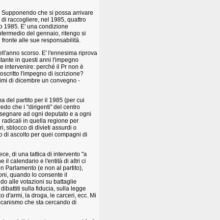
ita. Supponendo che si possa arrivare
di raccogliere, nel 1985, quattro
aio 1985. E' una condizione
 intermedio del gennaio, ritengo si
fronte alle sue responsabilità.
 dell'anno scorso. E' l'ennesima riprova
ostante in questi anni l'impegno
e intervenire: perché il Pr non è
scritto l'impegno di iscrizione?
primi di dicembre un convegno -
 del partito per il 1985 (per cui
edo che i "dirigenti" del centro
assegnare ad ogni deputato e a ogni
 radicali in quella regione per
, sblocco di divieti assurdi o
eno di ascolto per quei compagni di
e, di una tattica di intervento "a
l calendario e l'entità di altri ci
n Parlamento (e non al partito),
ni, quando lo consente il
do alle votazioni su battaglie
ibattiti sulla fiducia, sulla legge
co d'armi, la droga, le carceri, ecc. Mi
ccanismo che sta cercando di