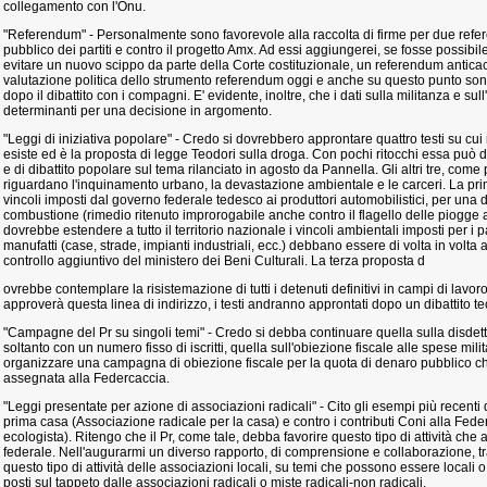
collegamento con l'Onu.
"Referendum" - Personalmente sono favorevole alla raccolta di firme per due refe
pubblico dei partiti e contro il progetto Amx. Ad essi aggiungerei, se fosse possibi
evitare un nuovo scippo da parte della Corte costituzionale, un referendum anticacc
valutazione politica dello strumento referendum oggi e anche su questo punto son
dopo il dibattito con i compagni. E' evidente, inoltre, che i dati sulla militanza e s
determinanti per una decisione in argomento.
"Leggi di iniziativa popolare" - Credo si dovrebbero approntare quattro testi su cui 
esiste ed è la proposta di legge Teodori sulla droga. Con pochi ritocchi essa può
e di dibattito popolare sul tema rilanciato in agosto da Pannella. Gli altri tre, come 
riguardano l'inquinamento urbano, la devastazione ambientale e le carceri. La prim
vincoli imposti dal governo federale tedesco ai produttori automobilistici, per una 
combustione (rimedio ritenuto improrogabile anche contro il flagello delle piogge
dovrebbe estendere a tutto il territorio nazionale i vincoli ambientali imposti per i pa
manufatti (case, strade, impianti industriali, ecc.) debbano essere di volta in volta 
controllo aggiuntivo del ministero dei Beni Culturali. La terza proposta d
ovrebbe contemplare la risistemazione di tutti i detenuti definitivi in campi di lavor
approverà questa linea di indirizzo, i testi andranno approntati dopo un dibattito t
"Campagne del Pr su singoli temi" - Credo si debba continuare quella sulla disdet
soltanto con un numero fisso di iscritti, quella sull'obiezione fiscale alle spese mili
organizzare una campagna di obiezione fiscale per la quota di denaro pubblico che
assegnata alla Federcaccia.
"Leggi presentate per azione di associazioni radicali" - Cito gli esempi più recenti 
prima casa (Associazione radicale per la casa) e contro i contributi Coni alla Fed
ecologista). Ritengo che il Pr, come tale, debba favorire questo tipo di attività che
federale. Nell'augurarmi un diverso rapporto, di comprensione e collaborazione, tra
questo tipo di attività delle associazioni locali, su temi che possono essere loca
posti sul tappeto dalle associazioni radicali o miste radicali-non radicali.