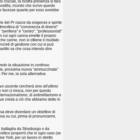
i cruciali, la nostra presenza si farà
stilla, ricordo che scrivo questo
are facesse quanto per esso avrebbe
ale del Pr nasce da esigenze e spinte
tmosfera di "convivenza di diversi"
 "periferia" e "centro", "professionisti"
in cui ogni canna emette il proprio
e canne, non si ottiene il risultato
ncreti di gestione con cui si può
artito sa che cosa intendo dire.
 vedo la situazione in continuo
bile, prossima nuova "ammucchiata"
. Per me, la sola alternativa
vo uscente cercherà sino all'ultimo
he non ci riesca, non per questo
nternazionalismo, di antimilitarismo e
que creda a ciò che abbiamo detto in
sa deve diventare un obiettivo di
sa su cui, prima di pronunciarmi,
 battaglia da Strasburgo o da
olitico proporrò che in ogni caso (se
ew York, per un lavoro in stretto