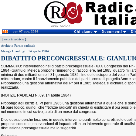
ven 07 ago. 2026
Chi siamo
Documenti
Di
[
cerca in archivio
]
Archivio Partito radicale
Melega Gianluigi
-
14 aprile 1984
DIBATTITO PRECONGRESSUALE: GIANLUI
SOMMARIO: Intervenendo nel dibattito precongressuale (XXX Congresso del Pr -
1984) Gianluigi Melega propone l'impegno di raccogliere, nel 1985, quattro miliard
minima di due miliardi entro il 31 gennaio 1985; fine dello sciopero del voto in Parl
referendum, contro il finanziamento pubblico dei partiti, contro il progetto Amx e se
Proponendo una gestione alternativa del Pr per il 1985, Melega si dichiara dispon
realizzarla.
(NOTIZIE RADICALI N. 69, 14 aprile 1984)
Propongo agli iscritti al Pr per il 1985 una gestione alternativa a quelle che si son
Mi pare logico, quindi, che "Notizie radicali" mi chieda di esplicitare il più possibi
nel momento in cui scrivo, a più di un mese dal congresso.
Dico questo perché toccherò in questo intervento punti molto concreti, solo quelli s
proposte concrete, riservandomi di inquadrarli in un intervento generale di analisi a
discussione precongressuale me lo suggerirà.