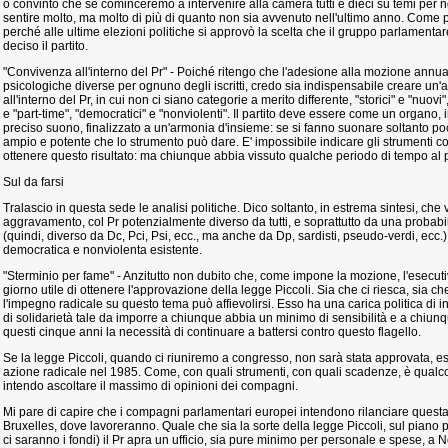
o convinto che se cominceremo a intervenire alla camera tutti e dieci su temi per no
sentire molto, ma molto di più di quanto non sia avvenuto nell'ultimo anno. Come po
perché alle ultime elezioni politiche si approvò la scelta che il gruppo parlament
deciso il partito.
"Convivenza all'interno del Pr" - Poiché ritengo che l'adesione alla mozione annu
psicologiche diverse per ognuno degli iscritti, credo sia indispensabile creare un'a
all'interno del Pr, in cui non ci siano categorie a merito differente, "storici" e "nuovi",
e "part-time", "democratici" e "nonviolenti". Il partito deve essere come un organo, 
preciso suono, finalizzato a un'armonia d'insieme: se si fanno suonare soltanto poch
ampio e potente che lo strumento può dare. E' impossibile indicare gli strumenti co
ottenere questo risultato: ma chiunque abbia vissuto qualche periodo di tempo al p
Sul da farsi
Tralascio in questa sede le analisi politiche. Dico soltanto, in estrema sintesi, che
aggravamento, col Pr potenzialmente diverso da tutti, e soprattutto da una proba
(quindi, diverso da Dc, Pci, Psi, ecc., ma anche da Dp, sardisti, pseudo-verdi, ecc.)
democratica e nonviolenta esistente.
"Sterminio per fame" - Anzitutto non dubito che, come impone la mozione, l'esecuti
giorno utile di ottenere l'approvazione della legge Piccoli. Sia che ci riesca, sia c
l'impegno radicale su questo tema può affievolirsi. Esso ha una carica politica di i
di solidarietà tale da imporre a chiunque abbia un minimo di sensibilità e a chiun
questi cinque anni la necessità di continuare a battersi contro questo flagello.
Se la legge Piccoli, quando ci riuniremo a congresso, non sarà stata approvata, es
azione radicale nel 1985. Come, con quali strumenti, con quali scadenze, è qualco
intendo ascoltare il massimo di opinioni dei compagni.
Mi pare di capire che i compagni parlamentari europei intendono rilanciare questa
Bruxelles, dove lavoreranno. Quale che sia la sorte della legge Piccoli, sul piano p
ci saranno i fondi) il Pr apra un ufficio, sia pure minimo per personale e spese, a N