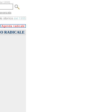
dal 1999]
 avanzata
Agenda radicale
CO RADICALE