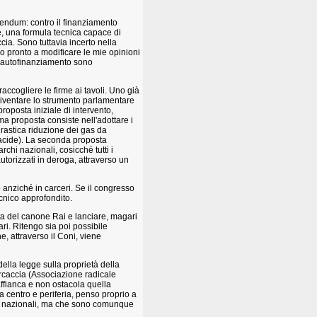
rendum: contro il finanziamento
le, una formula tecnica capace di
ia. Sono tuttavia incerto nella
o pronto a modificare le mie opinioni
ull'autofinanziamento sono
raccogliere le firme ai tavoli. Uno già
 diventare lo strumento parlamentare
proposta iniziale di intervento,
a proposta consiste nell'adottare i
drastica riduzione dei gas da
 acide). La seconda proposta
rchi nazionali, cosicché tutti i
autorizzati in deroga, attraverso un
o anziché in carceri. Se il congresso
ecnico approfondito.
ta del canone Rai e lanciare, magari
tari. Ritengo sia poi possibile
, attraverso il Coni, viene
della legge sulla proprietà della
ercaccia (Associazione radicale
 affianca e non ostacola quella
 centro e periferia, penso proprio a
li o nazionali, ma che sono comunque