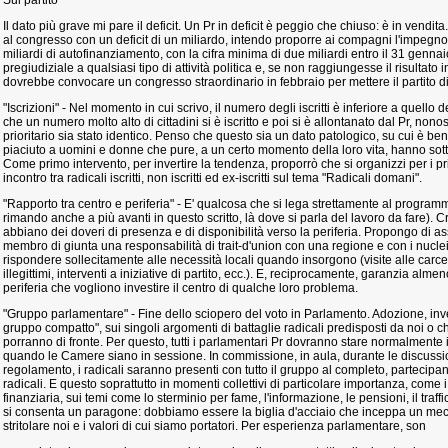
Sul partito
Il dato più grave mi pare il deficit. Un Pr in deficit è peggio che chiuso: è in vend
al congresso con un deficit di un miliardo, intendo proporre ai compagni l'impegno 
miliardi di autofinanziamento, con la cifra minima di due miliardi entro il 31 genn
pregiudiziale a qualsiasi tipo di attività politica e, se non raggiungesse il risultato
dovrebbe convocare un congresso straordinario in febbraio per mettere il partito di 
"Iscrizioni" - Nel momento in cui scrivo, il numero degli iscritti è inferiore a quello
che un numero molto alto di cittadini si è iscritto e poi si è allontanato dal Pr, non
prioritario sia stato identico. Penso che questo sia un dato patologico, su cui è ben
piaciuto a uomini e donne che pure, a un certo momento della loro vita, hanno sotto
Come primo intervento, per invertire la tendenza, proporrò che si organizzi per i 
incontro tra radicali iscritti, non iscritti ed ex-iscritti sul tema "Radicali domani".
"Rapporto tra centro e periferia" - E' qualcosa che si lega strettamente al programma
rimando anche a più avanti in questo scritto, là dove si parla del lavoro da fare). Cr
abbiano dei doveri di presenza e di disponibilità verso la periferia. Propongo di 
membro di giunta una responsabilità di trait-d'union con una regione e con i nuclei
rispondere sollecitamente alle necessità locali quando insorgono (visite alle carceri
illegittimi, interventi a iniziative di partito, ecc.). E, reciprocamente, garanzia alm
periferia che vogliono investire il centro di qualche loro problema.
"Gruppo parlamentare" - Fine dello sciopero del voto in Parlamento. Adozione, invec
gruppo compatto", sui singoli argomenti di battaglie radicali predisposti da noi o che i
porranno di fronte. Per questo, tutti i parlamentari Pr dovranno stare normalmente i
quando le Camere siano in sessione. In commissione, in aula, durante le discussio
regolamento, i radicali saranno presenti con tutto il gruppo al completo, partecipan
radicali. E questo soprattutto in momenti collettivi di particolare importanza, come i d
finanziaria, sui temi come lo sterminio per fame, l'informazione, le pensioni, il traffi
si consenta un paragone: dobbiamo essere la biglia d'acciaio che inceppa un me
stritolare noi e i valori di cui siamo portatori. Per esperienza parlamentare, son