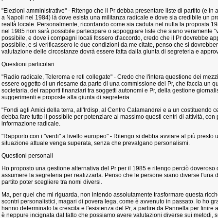
"Elezioni amministrative" - Ritengo che il Pr debba presentare liste di partito (e in al
a Napoli nel 1984) là dove esista una militanza radicale e dove sia credibile un pro
realtà locale. Personalmente, ricordando come sia caduta nel nulla la proposta 19
nel 1985 non sarà possibile partecipare o appoggiare liste che siano veramente "ve
possibile, e dove i compagni locali fossero d'accordo, credo che il Pr dovrebbe ap
possibile, e si verificassero le due condizioni da me citate, penso che si dovrebbero
valutazione delle circostanze dovrà essere fatta dalla giunta di segreteria e appro
Questioni particolari
"Radio radicale, Teleroma e reti collegate" - Credo che l'intera questione dei mezz
essere oggetto di un riesame da parte di una commissione del Pr, che faccia un qu
societaria, dei rapporti finanziari tra soggetti autonomi e Pr, della gestione giornal
suggerimenti e proposte alla giunta di segreteria.
"Fondi agli Amici della terra, all'Irdisp, al Centro Calamandrei e a un costituendo ce
debba fare tutto il possibile per potenziare al massimo questi centri di attività, c
informazione radicale.
"Rapporto con i "verdi" a livello europeo" - Ritengo si debba avviare al più presto 
situazione attuale venga superata, senza che prevalgano personalismi.
Questioni personali
Ho proposto una gestione alternativa del Pr per il 1985 e ritengo perciò doveroso 
assumere la segreteria per realizzarla. Penso che le persone siano diverse l'una da
partito poter scegliere tra nomi diversi.
Ma, per quel che mi riguarda, non intendo assolutamente trasformare questa ricche
scontri personalistici, magari di povera lega, come è avvenuto in passato. Io ho 
hanno determinato la crescita e l'esistenza del Pr, a partire da Pannella per finir
è neppure incignata dal fatto che possiamo avere valutazioni diverse sui metodi, 