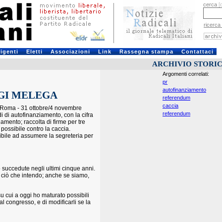
cerca
[
ricerca
rigenti
Eletti
Associazioni
Link
Rassegna stampa
Contattaci
ARCHIVIO STORI
Argomenti correlati:
pr
autofinanziamento
GI MELEGA
referendum
caccia
 Roma - 31 ottobre/4 novembre
referendum
i di autofinanziamento, con la cifra
amento; raccolta di firme per tre
 possibile contro la caccia.
ibile ad assumere la segreteria per
o succedute negli ultimi cinque anni.
le ciò che intendo; anche se siamo,
u cui a oggi ho maturato possibili
l congresso, e di modificarli se la