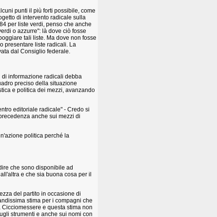
cuni punti il più forti possibile, come
getto di intervento radicale sulla
84 per liste verdi, penso che anche
rdi o azzurre": là dove ciò fosse
poggiare tali liste. Ma dove non fosse
 presentare liste radicali. La
vata dal Consiglio federale.
i di informazione radicali debba
adro preciso della situazione
istica e politica dei mezzi, avanzando
ntro editoriale radicale" - Credo si
on precedenza anche sui mezzi di
un'azione politica perché la
dire che sono disponibile ad
ll'altra e che sia buona cosa per il
zza del partito in occasione di
grandissima stima per i compagni che
e a Cicciomessere e questa stima non
sugli strumenti e anche sui nomi con