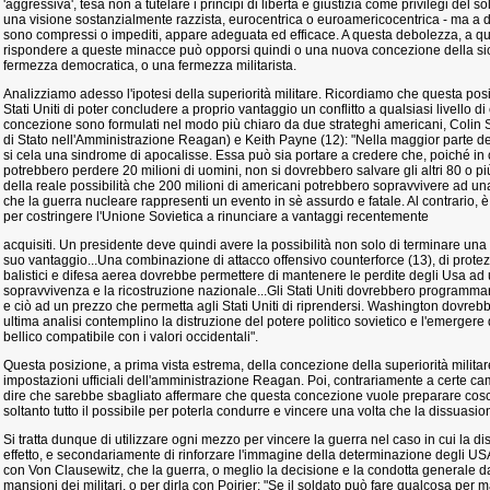
'aggressiva', tesa non a tutelare i principi di libertà e giustizia come privilegi del 
una visione sostanzialmente razzista, eurocentrica o euroamericocentrica - ma a d
sono compressi o impediti, appare adeguata ed efficace. A questa debolezza, a que
rispondere a queste minacce può opporsi quindi o una nuova concezione della sic
fermezza democratica, o una fermezza militarista.
Analizziamo adesso l'ipotesi della superiorità militare. Ricordiamo che questa posi
Stati Uniti di poter concludere a proprio vantaggio un conflitto a qualsiasi livello di 
concezione sono formulati nel modo più chiaro da due strateghi americani, Colin S
di Stato nell'Amministrazione Reagan) e Keith Payne (12): "Nella maggior parte de
si cela una sindrome di apocalisse. Essa può sia portare a credere che, poiché in ca
potrebbero perdere 20 milioni di uomini, non si dovrebbero salvare gli altri 80 o più
della reale possibilità che 200 milioni di americani potrebbero sopravvivere ad un
che la guerra nucleare rappresenti un evento in sè assurdo e fatale. Al contrario,
per costringere l'Unione Sovietica a rinunciare a vantaggi recentemente
acquisiti. Un presidente deve quindi avere la possibilità non solo di terminare un
suo vantaggio...Una combinazione di attacco offensivo counterforce (13), di protezio
balistici e difesa aerea dovrebbe permettere di mantenere le perdite degli Usa ad u
sopravvivenza e la ricostruzione nazionale...Gli Stati Uniti dovrebbero programma
e ciò ad un prezzo che permetta agli Stati Uniti di riprendersi. Washington dovrebbe s
ultima analisi contemplino la distruzione del potere politico sovietico e l'emerger
bellico compatibile con i valori occidentali".
Questa posizione, a prima vista estrema, della concezione della superiorità militare
impostazioni ufficiali dell'amministrazione Reagan. Poi, contrariamente a certe 
dire che sarebbe sbagliato affermare che questa concezione vuole preparare cos
soltanto tutto il possibile per poterla condurre e vincere una volta che la dissuasio
Si tratta dunque di utilizzare ogni mezzo per vincere la guerra nel caso in cui la
effetto, e secondariamente di rinforzare l'immagine della determinazione degli USA.
con Von Clausewitz, che la guerra, o meglio la decisione e la condotta generale d
mansioni dei militari, o per dirla con Poirier: "Se il soldato può fare qualcosa per