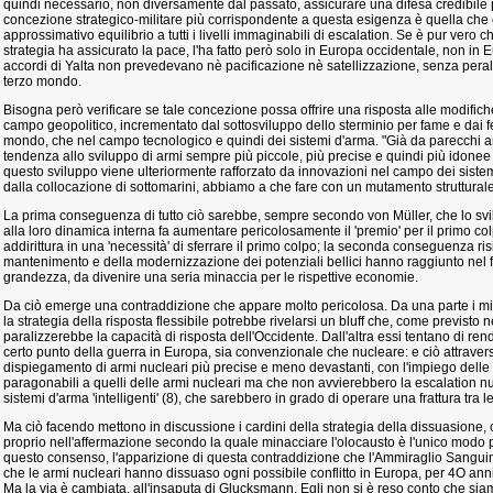
quindi necessario, non diversamente dal passato, assicurare una difesa credibile
concezione strategico-militare più corrispondente a questa esigenza è quella che 
approssimativo equilibrio a tutti i livelli immaginabili di escalation. Se è pur vero c
strategia ha assicurato la pace, l'ha fatto però solo in Europa occidentale, non in 
accordi di Yalta non prevedevano nè pacificazione nè satellizzazione, senza pera
terzo mondo.
Bisogna però verificare se tale concezione possa offrire una risposta alle modifich
campo geopolitico, incrementato dal sottosviluppo dello sterminio per fame e dai fe
mondo, che nel campo tecnologico e quindi dei sistemi d'arma. "Già da parecchi a
tendenza allo sviluppo di armi sempre più piccole, più precise e quindi più idone
questo sviluppo viene ulteriormente rafforzato da innovazioni nel campo dei sistemi d
dalla collocazione di sottomarini, abbiamo a che fare con un mutamento strutturale" 
La prima conseguenza di tutto ciò sarebbe, sempre secondo von Müller, che lo svil
alla loro dinamica interna fa aumentare pericolosamente il 'premio' per il primo co
addirittura in una 'necessità' di sferrare il primo colpo; la seconda conseguenza risi
mantenimento e della modernizzazione dei potenziali bellici hanno raggiunto nel f
grandezza, da divenire una seria minaccia per le rispettive economie.
Da ciò emerge una contraddizione che appare molto pericolosa. Da una parte i milit
la strategia della risposta flessibile potrebbe rivelarsi un bluff che, come previsto
paralizzerebbe la capacità di risposta dell'Occidente. Dall'altra essi tentano di ren
certo punto della guerra in Europa, sia convenzionale che nucleare: e ciò attravers
dispiegamento di armi nucleari più precise e meno devastanti, con l'impiego delle
paragonabili a quelli delle armi nucleari ma che non avvierebbero la escalation n
sistemi d'arma 'intelligenti' (8), che sarebbero in grado di operare una frattura tra 
Ma ciò facendo mettono in discussione i cardini della strategia della dissuasione,
proprio nell'affermazione secondo la quale minacciare l'olocausto è l'unico modo pe
questo consenso, l'apparizione di questa contraddizione che l'Ammiraglio Sanguin
che le armi nucleari hanno dissuaso ogni possibile conflitto in Europa, per 4O ann
Ma la via è cambiata, all'insaputa di Glucksmann. Egli non si è reso conto che siam