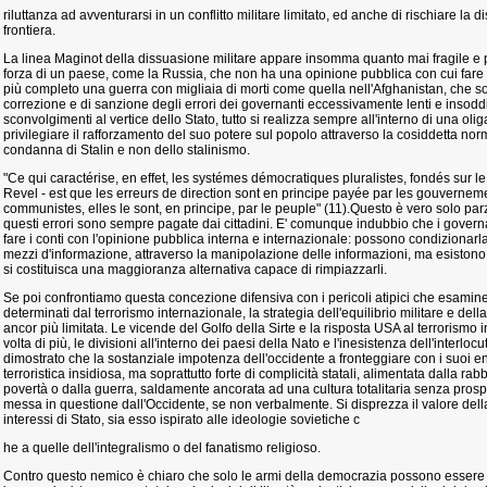
riluttanza ad avventurarsi in un conflitto militare limitato, ed anche di rischiare la 
frontiera.
La linea Maginot della dissuasione militare appare insomma quanto mai fragile e p
forza di un paese, come la Russia, che non ha una opinione pubblica con cui fare i
più completo una guerra con migliaia di morti come quella nell'Afghanistan, che so
correzione e di sanzione degli errori dei governanti eccessivamente lenti e insodd
sconvolgimenti al vertice dello Stato, tutto si realizza sempre all'interno di una ol
privilegiare il rafforzamento del suo potere sul popolo attraverso la cosiddetta n
condanna di Stalin e non dello stalinismo.
"Ce qui caractérise, en effet, les systémes démocratiques pluralistes, fondés sur l
Revel - est que les erreurs de direction sont en principe payée par les gouvernem
communistes, elles le sont, en principe, par le peuple" (11).Questo è vero solo p
questi errori sono sempre pagate dai cittadini. E' comunque indubbio che i gover
fare i conti con l'opinione pubblica interna e internazionale: possono condizionarla
mezzi d'informazione, attraverso la manipolazione delle informazioni, ma esistono 
si costituisca una maggioranza alternativa capace di rimpiazzarli.
Se poi confrontiamo questa concezione difensiva con i pericoli atipici che esaminer
determinati dal terrorismo internazionale, la strategia dell'equilibrio militare e del
ancor più limitata. Le vicende del Golfo della Sirte e la risposta USA al terrorism
volta di più, le divisioni all'interno dei paesi della Nato e l'inesistenza dell'interl
dimostrato che la sostanziale impotenza dell'occidente a fronteggiare con i suoi e
terroristica insidiosa, ma soprattutto forte di complicità statali, alimentata dalla ra
povertà o dalla guerra, saldamente ancorata ad una cultura totalitaria senza prospe
messa in questione dall'Occidente, se non verbalmente. Si disprezza il valore del
interessi di Stato, sia esso ispirato alle ideologie sovietiche c
he a quelle dell'integralismo o del fanatismo religioso.
Contro questo nemico è chiaro che solo le armi della democrazia possono essere e