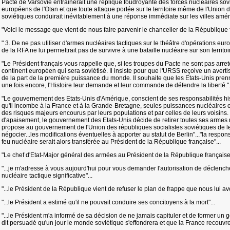
Pacte de Varsovie entrainerait une réplique foudroyante des forces nucléaires so
européens de l'Otan et que toute attaque portée sur le territoire même de l'Union 
soviétiques conduirait inévitablement à une réponse immédiate sur les villes améri
"Voici le message que vient de nous faire parvenir le chancelier de la République f
" 3. De ne pas utiliser d'armes nucléaires tactiques sur le théâtre d'opérations eur
de la RFA ne lui permettrait pas de survivre à une bataille nucléaire sur son territoir
"Le Président français vous rappelle que, si les troupes du Pacte ne sont pas arreté
continent européen qui sera soviétisé. Il insiste pour que l'URSS reçoive un aver
de la part de la première puissance du monde. Il souhaite que les Etats-Unis pre
une fois encore, l'Histoire leur demande et leur commande de défendre la liberté.".
"Le gouvernement des Etats-Unis d'Amérique, conscient de ses responsabilités histor
qu'il incombe à la France et à la Grande-Bretagne, seules puissances nucléaires 
des risques majeurs encourus par leurs populations et par celles de leurs voisin
d'apaisement, le gouvernement des Etats-Unis décide de retirer toutes ses armes 
propose au gouvernement de l'Union des républiques socialistes soviétiques de le 
négocier...les modifications éventuelles à apporter au statut de Berlin"..."la respons
feu nucléaire serait alors transférée au Président de la République française"...
"Le chef d'Etat-Major général des armées au Président de la République française"
"...je m'adresse à vous aujourd'hui pour vous demander l'autorisation de déclenc
nucléaire tactique significative"...
"...le Président de la République vient de refuser le plan de frappe que nous lui av
"...le Président a estimé qu'il ne pouvait conduire ses concitoyens à la mort"...
"...le Président m'a informé de sa décision de ne jamais capituler et de former un g
dit persuadé qu'un jour le monde soviétique s'effondrera et que la France recouvrer