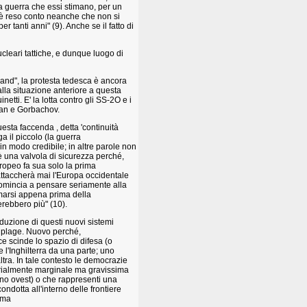
a guerra che essi stimano, per un
si è reso conto neanche che non si
 tanti anni" (9). Anche se il fatto di
ucleari tattiche, e dunque luogo di
and", la protesta tedesca è ancora
dalla situazione anteriore a questa
etti. E' la lotta contro gli SS-2O e i
gan e Gorbachov.
esta faccenda , detta 'continuità
a il piccolo (la guerra
 in modo credibile; in altre parole non
 è una valvola di sicurezza perché,
uropeo fa sua solo la prima
 attaccherà mai l'Europa occidentale
comincia a pensare seriamente alla
marsi appena prima della
erebbero più" (10).
oduzione di questi nuovi sistemi
couplage. Nuovo perché,
e scinde lo spazio di difesa (o
e l'Inghilterra da una parte; uno
ltra. In tale contesto le democrazie
itorialmente marginale ma gravissima
no ovest) o che rappresenti una
ondotta all'interno delle frontiere
ima