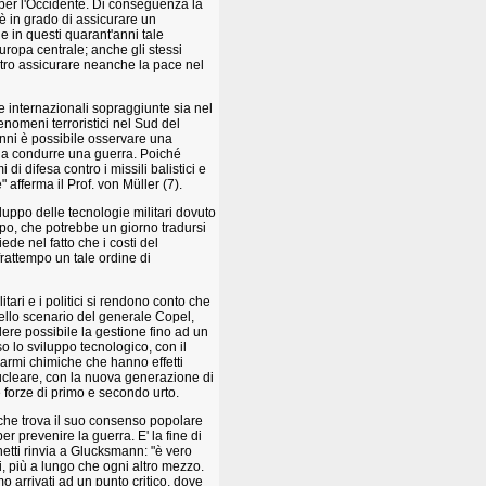
 per l'Occidente. Di conseguenza la
è in grado di assicurare un
he in questi quarant'anni tale
Europa centrale; anche gli stessi
ltro assicurare neanche la pace nel
e internazionali sopraggiunte sia nel
nomeni terroristici nel Sud del
nni è possibile osservare una
e a condurre una guerra. Poiché
i difesa contro i missili balistici e
afferma il Prof. von Müller (7).
uppo delle tecnologie militari dovuto
lpo, che potrebbe un giorno tradursi
ede nel fatto che i costi del
rattempo un tale ordine di
ari e i politici si rendono conto che
 nello scenario del generale Copel,
dere possibile la gestione fino ad un
o lo sviluppo tecnologico, con il
 armi chimiche che hanno effetti
ucleare, con la nuova generazione di
le forze di primo e secondo urto.
 che trova il suo consenso popolare
r prevenire la guerra. E' la fine di
etti rinvia a Glucksmann: "è vero
i, più a lungo che ogni altro mezzo.
o arrivati ad un punto critico, dove