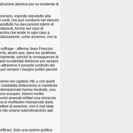
distruzione atomica per un incidente di
recaria, esposta sopratutto alla
 conti, che può condurre nel silenzio
prattutto ha meccanismi interni di
isfacenti. Anche nel caso di
igarchia che tende in ogni caso a
ormalizzazione, come avvenne, con la
e suffrage - afferma Jean-Francois
ents, tandis que, dans les systémes
arzialmente, perché le conseguenze di
nanti occidentali debbono pur sempre
 attraverso il pesante controllo dei
pur sempre i margini politici perché
emo nel capitolo VIII, o con quelli
la cosiddetta distensione si manifesta
o internazionale hanno mostrato, una
ocutore europeo. Hanno inoltre
normi arsenali militari una minaccia
bbia di moltitudini massacrate dalla
ttive di avvenire, non è mai stata
la vita umana subordinandolo agli
fficaci. Solo una azione politica