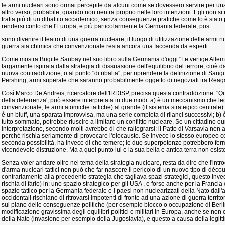
le armi nucleari sono ormai percepite da alcuni come se dovessero servire per un
altro verso, probabile, quando non rientra proprio nelle loro intenzioni. Egli non 
tratta più di un dibattito accademico, senza conseguenze pratiche come lo è stato per
rendersi conto che l'Europa, e più particolarmente la Germania federale, pos
sono divenire il teatro di una guerra nucleare, il luogo di utilizzazione delle armi n
guerra sia chimica che convenzionale resta ancora una faccenda da esperti.
Come mostra Brigitte Saubay nel suo libro sulla Germania d'oggi "Le vertige Allem
largamente ispirata dalla strategia di dissuasione dell'equilibrio del terrore, cioè 
nuova contraddizione, o al punto "di ribalta", per riprendere la definizione di Sanguin
Pershing, armi superate che saranno probabilmente oggetto di negoziati tra Rea
Così Marco De Andreis, ricercatore dell'IRDISP, precisa questa contraddizione: "Qu
della deterrenza', può essere interpretata in due modi: a) è un meccanismo che leg
convenzionale, le armi atomiche tattiche) al grande (il sistema strategico centrale)
è un bluff, una sparata improvvisa, ma una serie completa di rilanci successivi; b)
tutto sommato, potrebbe riuscire a limitare un conflitto nucleare. Se un cittadino e
interpretazione, secondo molti avrebbe di che rallegrarsi: il Patto di Varsavia non
perché rischia seriamente di provocare l'olocausto. Se invece lo stesso europeo 
seconda possibilità, ha invece di che temere; le due superpotenze potrebbero fer
vicendevole distruzione. Ma a quel punto lui e la sua bella e antica terra non esist
Senza voler andare oltre nel tema della strategia nucleare, resta da dire che l'intr
d'arma nucleari tattici non può che far nascere il pericolo di un nuovo tipo di dé
contrariamente alla precedente strategia che tagliava spazi strategici, questo invec
rischia di farlo) in: uno spazio strategico per gli USA , e forse anche per la Francia 
spazio tattico per la Germania federale e i paesi non nuclearizzati della Nato dall'a
occidentali rischiano di ritrovarsi impotenti di fronte ad una azione di guerra terr
sul piano delle conseguenze politiche (per esempio blocco o occupazione di Berli
modificazione gravissima degli equilibri politici e militari in Europa, anche se non c
della Nato (invasione per esempio della Jugoslavia), e questo a causa della legitt