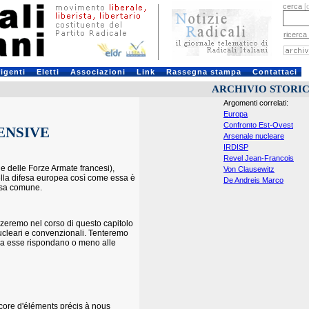
cerca
[
ricerca
rigenti
Eletti
Associazioni
Link
Rassegna stampa
Contattaci
ARCHIVIO STORI
Argomenti correlati:
Europa
Confronto Est-Ovest
FENSIVE
Arsenale nucleare
IRDISP
Revel Jean-Francois
e delle Forze Armate francesi),
Von Clausewitz
della difesa europea così come essa è
De Andreis Marco
ifesa comune.
izzeremo nel corso di questo capitolo
ucleari e convenzionali. Tenteremo
sura esse rispondano o meno alle
core d'éléments précis à nous