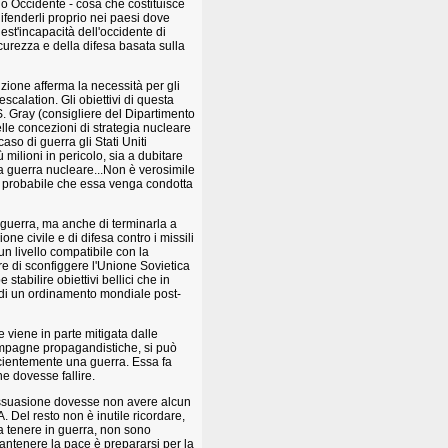
solo Occidente - cosa che costituisce
ifenderli proprio nei paesi dove
st'incapacità dell'occidente di
urezza e della difesa basata sulla
zione afferma la necessità per gli
escalation. Gli obiettivi di questa
. Gray (consigliere del Dipartimento
lle concezioni di strategia nucleare
so di guerra gli Stati Uniti
 milioni in pericolo, sia a dubitare
a guerra nucleare...Non è verosimile
 è probabile che essa venga condotta
a guerra, ma anche di terminarla a
ne civile e di difesa contro i missili
n livello compatibile con la
re di sconfiggere l'Unione Sovietica
tabilire obiettivi bellici che in
e di un ordinamento mondiale post-
 viene in parte mitigata dalle
campagne propagandistiche, si può
cientemente una guerra. Essa fa
ne dovesse fallire.
 dissuasione dovesse non avere alcun
 Del resto non è inutile ricordare,
a tenere in guerra, non sono
 mantenere la pace è prepararsi per la