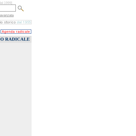
dal 1999]
 avanzata
Agenda radicale
CO RADICALE