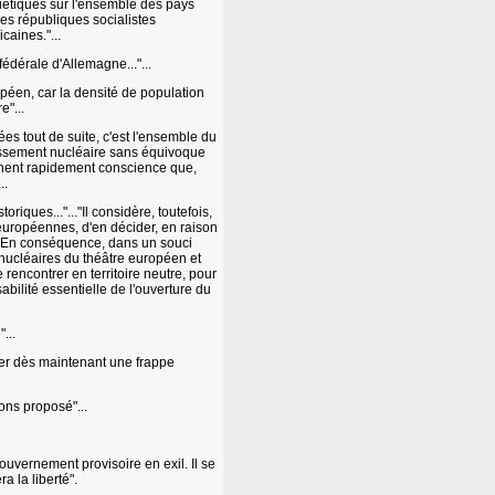
viétiques sur l'ensemble des pays
des républiques socialistes
caines."...
édérale d'Allemagne..."...
opéen, car la densité de population
e"...
es tout de suite, c'est l'ensemble du
tissement nucléaire sans équivoque
nnent rapidement conscience que,
..
iques..."..."Il considère, toutefois,
européennes, d'en décider, en raison
s. En conséquence, dans un souci
nucléaires du théâtre européen et
rencontrer en territoire neutre, pour
abilité essentielle de l'ouverture du
...
her dès maintenant une frappe
ons proposé"...
ouvernement provisoire en exil. Il se
a la liberté".