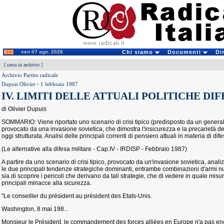
ven 07 ago. 2026
Chi siamo
Documenti
Di
[
cerca in archivio
]
Archivio Partito radicale
Dupuis Olivier
-
1 febbraio 1987
IV. LIMITI DELLE ATTUALI POLITICHE DI
di Olivier Dupuis
SOMMARIO: Viene riportato uno scenario di crisi tipico (predisposto da un general
provocato da una invasione sovietica, che dimostra l'insicurezza e la precarietà 
oggi strutturata. Analisi delle principali correnti di pensiero attuali in materia di d
(Le alternative alla difesa militare - Cap.IV - IRDISP - Febbraio 1987)
A partire da uno scenario di crisi tipico, provocato da un'invasione sovietica, anal
le due principali tendenze strategiche dominanti, entrambe combinazioni d'armi n
sia di scoprire i pericoli che derivano da tali strategie, che di vedere in quale mi
principali minacce alla sicurezza.
"Le conseiller du président au président des Etats-Unis.
Washington, 8 mai 198...
Monsieur le Président, le commandement des forces alliées en Europe n'a pas en