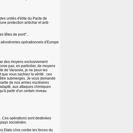
des unités d'élite du Pacte de
une protection antichar et anti-
s têtes de pont"...
les aérodromes opérationnels d'Europe
é par des moyens exclusivement
spose pas, en particilier, de moyens
e de Varsovie, je ne peux les
t que vous sachiez la vérité : ces
r d'être submergés. Je vous demande
 partie de nos armes nucléaires
u adapté, aux attaques chimiques
u'à partir d'un certain niveau
e. Ces opérations sont destinées
ays socialistes.
es Etats-Unis contre les forces du