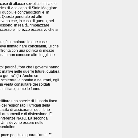
caso di attacco sovietico limitato e
rica di vice capo di Stato Maggiore
 dubbi, le contraddizioni e, in
e. Questo generale ed altri
avano che, in caso di guerra, nei
ossono, in realtà, rimpiazzare
successo e il prezzo eccessivo che si
eare, è combinare le due cose:
va immaginare conciliabili, lui che
ffronta con una politica di mezze
nato non conosce altre leggi che
to" perché, "ora che i governi hanno
 inattivi nelle guerre future, qualora
la guerra" (4). Anche se
 schierare la bomba a neutroni, egli
n verità consultare dei soldati
e militare, come lo fanno
litare una specie di illusoria linea
dei responsabili ufficiali della
essità di assicurare l'equilibrio
li armamenti e di distensione. E'
 conferenze NATO. La seconda
ti Uniti devono essere nelle
escalation.
 pace per circa quarant'anni. E'