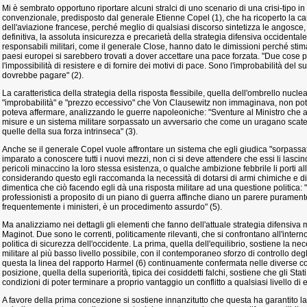
Mi è sembrato opportuno riportare alcuni stralci di uno scenario di una crisi-tipo in 
convenzionale, predisposto dal generale Etienne Copel (1), che ha ricoperto la ca
dell'aviazione francese, perché meglio di qualsiasi discorso sintetizza le angosce, i
definitiva, la assoluta insicurezza e precarietà della strategia difensiva occidental
responsabili militari, come il generale Close, hanno dato le dimissioni perché stim
paesi europei si sarebbero trovati a dover accettare una pace forzata. "Due cose p
l'impossibilità di resistere e di fornire dei motivi di pace. Sono l'improbabilità del 
dovrebbe pagare" (2).
La caratteristica della strategia della risposta flessibile, quella dell'ombrello nucl
"improbabilità" e "prezzo eccessivo" che Von Clausewitz non immaginava, non pote
poteva affermare, analizzando le guerre napoleoniche: "Sventure al Ministro che a
misure e un sistema militare sorpassato un avversario che come un uragano scate
quelle della sua forza intrinseca" (3).
Anche se il generale Copel vuole affrontare un sistema che egli giudica "sorpassa
imparato a conoscere tutti i nuovi mezzi, non ci si deve attendere che essi li lascino
pericoli minaccino la loro stessa esistenza, o qualche ambizione febbrile li porti al
considerando questo egli raccomanda la necessità di dotarsi di armi chimiche e di
dimentica che ciò facendo egli dà una risposta militare ad una questione politica: "i
professionisti a proposito di un piano di guerra affinche diano un parere purament
frequentemente i ministeri, è un procedimento assurdo" (5).
Ma analizziamo nei dettagli gli elementi che fanno dell'attuale strategia difensiva mi
Maginot. Due sono le correnti, politicamente rilevanti, che si confrontano all'interno 
politica di sicurezza dell'occidente. La prima, quella dell'equilibrio, sostiene la nec
militare al più basso livello possibile, con il contemporaneo sforzo di controllo deg
questa la linea del rapporto Harmel (6) continuamente confermata nelle diverse
posizione, quella della superiorità, tipica dei cosiddetti falchi, sostiene che gli Sta
condizioni di poter terminare a proprio vantaggio un conflitto a qualsiasi livello di 
A favore della prima concezione si sostiene innanzitutto che questa ha garantito la