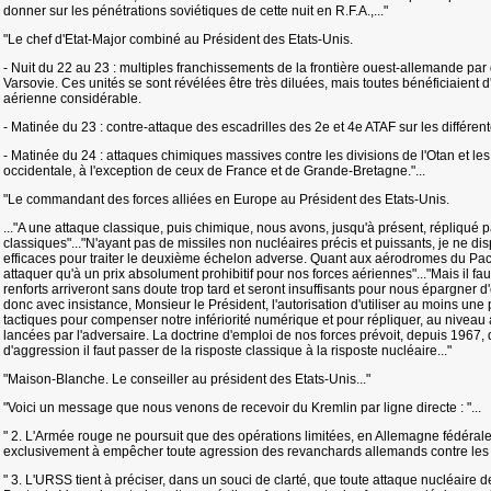
donner sur les pénétrations soviétiques de cette nuit en R.F.A.,..."
"Le chef d'Etat-Major combiné au Président des Etats-Unis.
- Nuit du 22 au 23 : multiples franchissements de la frontière ouest-allemande par 
Varsovie. Ces unités se sont révélées être très diluées, mais toutes bénéficiaient d'
aérienne considérable.
- Matinée du 23 : contre-attaque des escadrilles des 2e et 4e ATAF sur les différente
- Matinée du 24 : attaques chimiques massives contre les divisions de l'Otan et 
occidentale, à l'exception de ceux de France et de Grande-Bretagne."...
"Le commandant des forces alliées en Europe au Président des Etats-Unis.
..."A une attaque classique, puis chimique, nous avons, jusqu'à présent, répliqu
classiques"..."N'ayant pas de missiles non nucléaires précis et puissants, je ne di
efficaces pour traiter le deuxième échelon adverse. Quant aux aérodromes du Pact
attaquer qu'à un prix absolument prohibitif pour nos forces aériennes"..."Mais il fau
renforts arriveront sans doute trop tard et seront insuffisants pour nous épargne
donc avec insistance, Monsieur le Président, l'autorisation d'utiliser au moins une
tactiques pour compenser notre infériorité numérique et pour répliquer, au nivea
lancées par l'adversaire. La doctrine d'emploi de nos forces prévoit, depuis 1967, q
d'aggression il faut passer de la risposte classique à la risposte nucléaire..."
"Maison-Blanche. Le conseiller au président des Etats-Unis..."
"Voici un message que nous venons de recevoir du Kremlin par ligne directe : "...
" 2. L'Armée rouge ne poursuit que des opérations limitées, en Allemagne fédéral
exclusivement à empêcher toute agression des revanchards allemands contre les p
" 3. L'URSS tient à préciser, dans un souci de clarté, que toute attaque nucléaire d