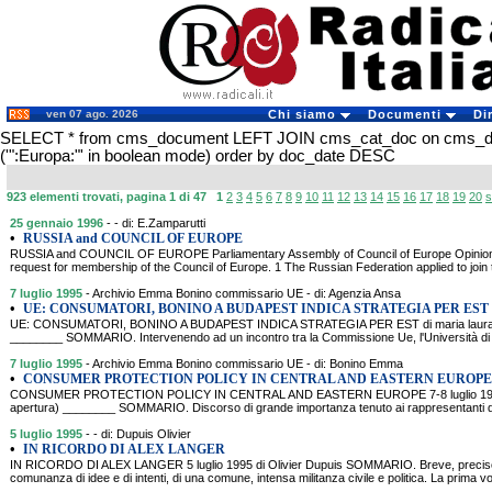
ven 07 ago. 2026
Chi siamo
Documenti
Di
SELECT * from cms_document LEFT JOIN cms_cat_doc on cms_
('":Europa:"' in boolean mode) order by doc_date DESC
923 elementi trovati, pagina 1 di 47
1
2
3
4
5
6
7
8
9
10
11
12
13
14
15
16
17
18
19
20
s
25 gennaio 1996
- - di: E.Zamparutti
•
RUSSIA and COUNCIL OF EUROPE
RUSSIA and COUNCIL OF EUROPE Parliamentary Assembly of Council of Europe Opinion 
request for membership of the Council of Europe. 1 The Russian Federation applied to join
7 luglio 1995
- Archivio Emma Bonino commissario UE - di: Agenzia Ansa
•
UE: CONSUMATORI, BONINO A BUDAPEST INDICA STRATEGIA PER EST
UE: CONSUMATORI, BONINO A BUDAPEST INDICA STRATEGIA PER EST di maria laura fran
________ SOMMARIO. Intervenendo ad un incontro tra la Commissione Ue, l'Università di L
7 luglio 1995
- Archivio Emma Bonino commissario UE - di: Bonino Emma
•
CONSUMER PROTECTION POLICY IN CENTRAL AND EASTERN EUROPE
CONSUMER PROTECTION POLICY IN CENTRAL AND EASTERN EUROPE 7-8 luglio 1995 (
apertura) ________ SOMMARIO. Discorso di grande importanza tenuto ai rappresentanti d
5 luglio 1995
- - di: Dupuis Olivier
•
IN RICORDO DI ALEX LANGER
IN RICORDO DI ALEX LANGER 5 luglio 1995 di Olivier Dupuis SOMMARIO. Breve, precis
comunanza di idee e di intenti, di una comune, intensa militanza civile e politica. La prima vo