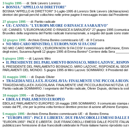
3 luglio 1995
- - di: Strik Lievers Lorenzo
•
BOSNIA:"APPELLO AI DIRETTORI"
BOSNIA:"APPELLO AI DIRETTORI" 3-Luglio-1995 di Lorenzo Strik Lievers (dichiarazione)
direttori dei giornali perché collochino nelle prime pagine il messaggio inviato dal President
27 giugno 1995
- - di: Partito radicale
•
UE: CANNES: "L'EUROPA MUORE O RINASCE A SARAJEVO"
UE: CANNES: "L'EUROPA MUORE O RINASCE A SARAJEVO" 27 giugno 1995 (comunicat
Bruxelles della segreteria del Partito radicale transnazionale, a seguito del quale sono state
12 giugno 1995
- Archivio Emma Bonino commissario UE - di: Il Corsera
•
NO MIO CARO MINISTRO, L'EUROPA NON SI FA COSI'
NO MIO CARO MINISTRO, L'EUROPA NON SI FA COSI' Il commissario dell'Unione, Emma B
degli esteri, Susanna Agnelli 12 giugno 1995 di Emma Bonino* Corriere della Sera _____
5 giugno 1995
- - di: Lazovic Miro
•
IL PRESIDENTE DEL PARLAMENTO BOSNIACO, MIRO LAZOVIC, RISPO
IL PRESIDENTE DEL PARLAMENTO BOSNIACO, MIRO LAZOVIC, RISPONDE AL SEGR
PARLAMENTI DEL MONDO. 5 giugno 1995 di Miro Lazovic SOMMARIO: Il Presidentd del P
31 maggio 1995
- - di: Dupuis Olivier
•
TRAGEDIA NELLA EX-JUGOSLAVIA: FINALMENTE UNE PICCOLA BUONA
TRAGEDIA NELLA EX-JUGOSLAVIA: FINALMENTE UNE PICCOLA BUONA NOTIZIA: LE D
Partito radicale SOMMARIO. l segretario del Partito radicale, Olivier Dupuis, dichiara la sod
18 maggio 1995
- - di: Dupuis Olivier
•
EBOLA E PARLAMENTO EUROPEO
EBOLA E PARLAMENTO EUROPEO 18 maggio 1995 SOMMARIO. Il comunicato stampa di Oli
votato dal PE, che per la prima volta fornisce direttive precise di azione all'Unione Europea
5 maggio 1995
- Archivio Emma Bonino commissario UE - di: Bonino Emma
•
"EUROPA 1955": PACE E LIBERTA'. DUE FRANCOBOLLI EMESSI DALLE 
"EUROPA 1955": PACE E LIBERTA'. DUE FRANCOBOLLI EMESSI DALLE POSTE ITAL
pubblicizzare l'emissione di due francobolli celebrativi le Poste italiane hanno riprodotto sul 