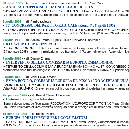
28 aprile 1995
- Archivio Emma Bonino commissario UE - di: Il Sole-24ore
•
ANCORA TROPPI RISCHI DAL NUCLEARE DELL'EST
ANCORA TROPPI RISCHI DAL NUCLEARE DELL'EST di Emma Bonino Il Sole-24 Ore, 28 
Commissaria europea Emma Bonino illustra i problemi connessi con la presenza in Slovacch
8 aprile 1995
- - di: Partito radicale
•
37· CONGRESSO DEL PARTITO RADICALE (Roma, 7 e 8 aprile 1995)
37· CONGRESSO DEL PARTITO RADICALE (Roma, 7 e 8 aprile 1995) MOZIONE GENE
congressuale approvato, al termine dei lavori, con il 92,72% dei voti (204 su 220 votanti, 7 n
7 aprile 1995
- - di: Bonino Emma, Dupuis Olivier, Dell'Alba Gianfranco
•
RELAZIONE CONGRESSUALE
RELAZIONE CONGRESSUALE di Emma Bonino 37· Congresso del Partito radicale Roma, 7
(14 gennaio 1995) I parte - Introduzione - Le battaglie - Il Partito nel mondo - Appendici - No
7 aprile 1995
- - di: Bonino Emma
•
INTERVENTO DELLA COMMISSARIA EUROPEA EMMA BONINO
INTERVENTO DELLA COMMISSARIA EUROPEA EMMA BONINO AL 37· CONGRESSO DEL P
pronunciato dalla tribuna congressuale. B. Testo scritto e distribuito SOMMARIO.[Viene segu
2 aprile 1995
- - di: Vidal-Folch Xavier
•
EMMA BONINO, COMISARIA EUROPEA DE PESCA : "NO ACEPTARE UN
EMMA BONINO, COMISARIA EUROPEA DE PESCA : "NO ACEPTARE UN ACUERDO CUAL
Vidal-Folch SUMARIO: Breve retrato político con un par de pinceladas humanas y larga ent
25 gennaio 1995
- - di: Beaud Olivier, Liberation
•
Histoire du concept de fédération.
Histoire du concept de fédération. FEDERATION, L'EUROPE ECRIT TON NOM par Olivier
une union volontaire et libre d'entités politiques dont le prodige est d'unifier ses Etats mem
19 gennaio 1995
- - di: Bonino Emma
•
EUROPA: I MIEI IMPEGNI PER I CONSUMATORI
EUROPA: I MIEI IMPEGNI PER I CONSUMATORI di Emma Bonino, Commissaria europea desig
SOMMARIO: Emma Bonino fornisce alcune prime indicazioni circa gli indirizzi cui cercherà di