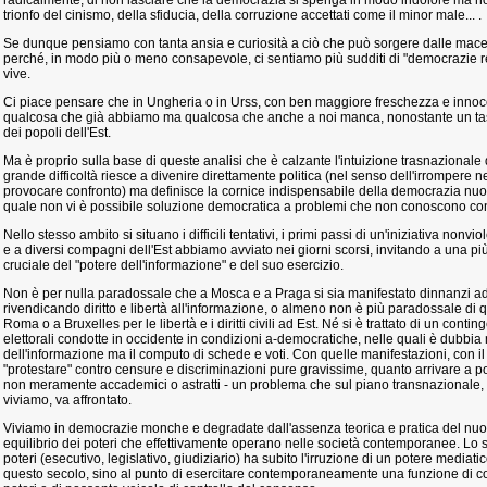
radicalmente, di non lasciare che la democrazia si spenga in modo indolore ma n
trionfo del cinismo, della sfiducia, della corruzione accettati come il minor male... .
Se dunque pensiamo con tanta ansia e curiosità a ciò che può sorgere dalle mace
perché, in modo più o meno consapevole, ci sentiamo più sudditi di "democrazie re
vive.
Ci piace pensare che in Ungheria o in Urss, con ben maggiore freschezza e inno
qualcosa che già abbiamo ma qualcosa che anche a noi manca, nonostante un tas
dei popoli dell'Est.
Ma è proprio sulla base di queste analisi che è calzante l'intuizione trasnazionale 
grande difficoltà riesce a divenire direttamente politica (nel senso dell'irrompere ne
provocare confronto) ma definisce la cornice indispensabile della democrazia nuova
quale non vi è possibile soluzione democratica a problemi che non conoscono conf
Nello stesso ambito si situano i difficili tentativi, i primi passi di un'iniziativa no
e a diversi compagni dell'Est abbiamo avviato nei giorni scorsi, invitando a una pi
cruciale del "potere dell'informazione" e del suo esercizio.
Non è per nulla paradossale che a Mosca e a Praga si sia manifestato dinnanzi a
rivendicando diritto e libertà all'informazione, o almeno non è più paradossale di q
Roma o a Bruxelles per le libertà e i diritti civili ad Est. Né si è trattato di un contin
elettorali condotte in occidente in condizioni a-democratiche, nelle quali è dubbia
dell'informazione ma il computo di schede e voti. Con quelle manifestazioni, con il
"protestare" contro censure e discriminazioni pure gravissime, quanto arrivare a porr
non meramente accademici o astratti - un problema che sul piano transnazionale, 
viviamo, va affrontato.
Viviamo in democrazie monche e degradate dall'assenza teorica e pratica del nuovo
equilibrio dei poteri che effettivamente operano nelle società contemporanee. Lo s
poteri (esecutivo, legislativo, giudiziario) ha subito l'irruzione di un potere media
questo secolo, sino al punto di esercitare contemporaneamente una funzione di c