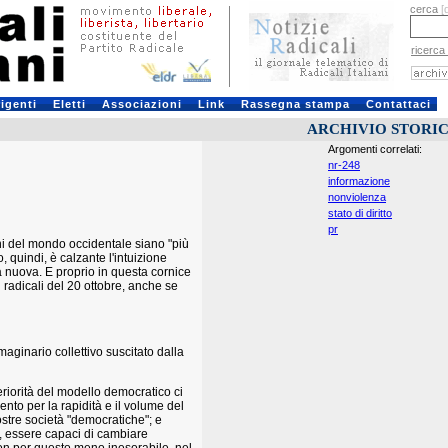
cerca
[
ricerca
rigenti
Eletti
Associazioni
Link
Rassegna stampa
Contattaci
ARCHIVIO STORI
Argomenti correlati:
nr-248
informazione
nonviolenza
stato di diritto
pr
ini del mondo occidentale siano "più
 quindi, è calzante l'intuizione
a nuova. E proprio in questa cornice
i radicali del 20 ottobre, anche se
maginario collettivo suscitato dalla
eriorità del modello democratico ci
ento per la rapidità e il volume del
ostre società "democratiche"; e
, essere capaci di cambiare