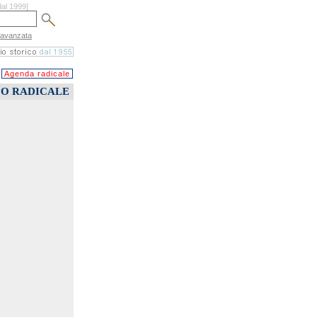
dal 1999]
 avanzata
Agenda radicale
CO RADICALE