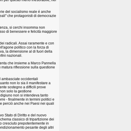
on per questo meno inesorabile, nel
rie del socialismo reale é anche
ali" che protagonisti di democrazie
cenza, si cerchi insomma non
so di benessere e felicità maggiore
dei radicali. Assai raramente e con
ll'agone politico con la forza di
, la dimensione al di fuori della
ini nazionali.
nviolenta che insieme a Marco Pannella
ù matura riflessione sulla questione
d ambasciate occidentali
uanto non lo sia il manifestare a
gente sostegno a difficili prove
 non solo la gestione
 digiuno non si intendeva tanto
e - finalmente in termini politici e
e perciò anche nei Paesi nei quali
 Stato di Diritto e del nuovo
chema classico di tripartizione dei
tico cresciuto prepotentemente in
ondizionamento pesante degli altri