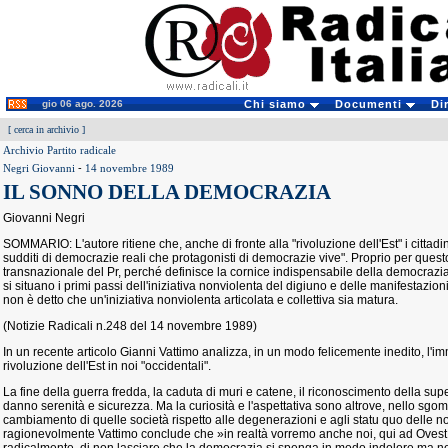
gio 06 ago. 2026
Chi siamo
Documenti
Di
[
cerca in archivio
]
Archivio Partito radicale
Negri Giovanni
-
14 novembre 1989
IL SONNO DELLA DEMOCRAZIA
Giovanni Negri
SOMMARIO: L'autore ritiene che, anche di fronte alla "rivoluzione dell'Est" i cittad
sudditi di democrazie reali che protagonisti di democrazie vive". Proprio per questo,
transnazionale del Pr, perché definisce la cornice indispensabile della democrazi
si situano i primi passi dell'iniziativa nonviolenta del digiuno e delle manifestazion
non è detto che un'iniziativa nonviolenta articolata e collettiva sia matura.
(Notizie Radicali n.248 del 14 novembre 1989)
In un recente articolo Gianni Vattimo analizza, in un modo felicemente inedito, l'im
rivoluzione dell'Est in noi "occidentali".
La fine della guerra fredda, la caduta di muri e catene, il riconoscimento della sup
danno serenità e sicurezza. Ma la curiosità e l'aspettativa sono altrove, nello sgom
cambiamento di quelle società rispetto alle degenerazioni e agli statu quo delle n
ragionevolmente Vattimo conclude che »in realtà vorremo anche noi, qui ad Ovest