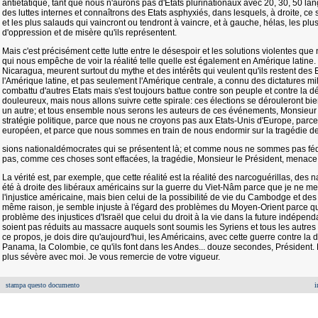
antiétatique, tant que nous n'aurons pas d'Etats plurinationaux avec 20, 30, 50 la
des luttes internes et connaîtrons des Etats asphyxiés, dans lesquels, à droite, c
et les plus salauds qui vaincront ou tendront à vaincre, et à gauche, hélas, les pl
d'oppression et de misère qu'ils représentent.
Mais c'est précisément cette lutte entre le désespoir et les solutions violentes que 
qui nous empêche de voir la réalité telle quelle est également en Amérique latin
Nicaragua, meurent surtout du mythe et des intérêts qui veulent qu'ils restent des E
l'Amérique latine, et pas seulement l'Amérique centrale, a connu des dictatures mil
combattu d'autres Etats mais s'est toujours battue contre son peuple et contre la dé
douleureux, mais nous allons suivre cette spirale: ces élections se dérouleront bien, 
un autre; et tous ensemble nous serons les auteurs de ces événements, Monsieur
stratégie politique, parce que nous ne croyons pas aux Etats-Unis d'Europe, parce 
européen, et parce que nous sommes en train de nous endormir sur la tragédie des
sions nationaldémocrates qui se présentent là; et comme nous ne sommes pas fé
pas, comme ces choses sont effacées, la tragédie, Monsieur le Président, menace 
La vérité est, par exemple, que cette réalité est la réalité des narcoguérillas, des n
été à droite des libéraux américains sur la guerre du Viet-Nâm parce que je ne m
l'injustice américaine, mais bien celui de la possibilité de vie du Cambodge et des 
même raison, je semble injuste à l'égard des problèmes du Moyen-Orient parce qu
problème des injustices d'Israël que celui du droit à la vie dans la future indépend
soient pas réduits au massacre auquels sont soumis les Syriens et tous les autres 
ce propos, je dois dire qu'aujourd'hui, les Américains, avec cette guerre contre la
Panama, la Colombie, ce qu'ils font dans les Andes... douze secondes, Président.
plus sévère avec moi. Je vous remercie de votre vigueur.
stampa questo documento
i