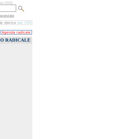
dal 1999]
 avanzata
Agenda radicale
CO RADICALE