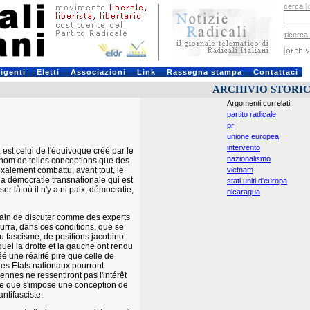
cerca
[
ricerca
rigenti
Eletti
Associazioni
Link
Rassegna stampa
Contattaci
ARCHIVIO STORI
Argomenti correlati:
partito radicale
pr
unione europea
intervento
st celui de l'équivoque créé par le
nazionalismo
u nom de telles conceptions que des
oxalement combattu, avant tout, le
vietnam
 la démocratie transnationale qui est
stati uniti d'europa
 là où il n'y a ni paix, démocratie,
nicaragua
train de discuter comme des experts
ourra, dans ces conditions, que se
du fascisme, de positions jacobino-
el la droite et la gauche ont rendu
é une réalité pire que celle de
les Etats nationaux pourront
nnes ne ressentiront pas l'intérêt
 ce que s'impose une conception de
antifasciste,