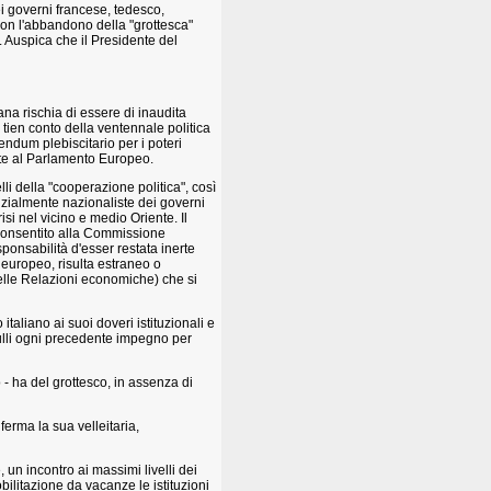
ei governi francese, tedesco,
, con l'abbandono della "grottesca"
. Auspica che il Presidente del
ana rischia di essere di inaudita
i tien conto della ventennale politica
endum plebiscitario per i poteri
ente al Parlamento Europeo.
li della "cooperazione politica", così
anzialmente nazionaliste dei governi
si nel vicino e medio Oriente. Il
 consentito alla Commissione
ponsabilità d'esser restata inerte
europeo, risulta estraneo o
delle Relazioni economiche) che si
italiano ai suoi doveri istituzionali e
nnulli ogni precedente impegno per
o - ha del grottesco, in assenza di
ferma la sua velleitaria,
un incontro ai massimi livelli dei
bilitazione da vacanze le istituzioni