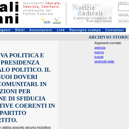
cerca
[
ricerca
rigenti
Eletti
Associazioni
Link
Rassegna stampa
Contattaci
ARCHIVIO STORI
Argomenti correlati:
agenzia
guerra
IVA POLITICA E
kuwait
 PRESIDENZA
andreotti giulio
LO POLITICO. IL
SUOI DOVERI
COMUNITARI. IN
ZIONI PER
E DI SFIDUCIA
TIVE COERENTI IN
 PARTITO
TITO.
n abbia assunto alcuna iniziativa