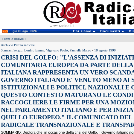
gio 06 ago. 2026
Chi siamo
Documenti
Di
[
cerca in archivio
]
Archivio Partito radicale
Stanzani Sergio, Bonino Emma, Vigevano Paolo, Pannella Marco
-
18 agosto 1990
CRISI DEL GOLFO: "L'ASSENZA DI INIZIAT
COMUNITARIA EUROPEA DA PARTE DELLA
ITALIANA RAPPRESENTA UN VERO SCANDA
GOVERNO ITALIANO E' VENUTO MENO AI 
ISTITUZIONALI E POLITICI, NAZIONALI E 
QUESTO CONTESTO MATURANO LE CONDI
RACCOGLIERE LE FIRME PER UNA MOZION
NEL PARLAMENTO ITALIANO E PER INIZIA
QUELLO EUROPEO." IL COMUNICATO DEL
RADICALE TRANSNAZIONALE E TRANSPAR
SOMMARIO: Deplora che, in occasione della crisi del Golfo, il Governo italiano no