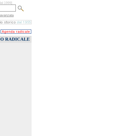
dal 1999]
 avanzata
Agenda radicale
CO RADICALE