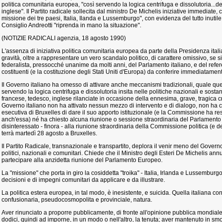
politica comunitaria europea, "così servendo la logica centrifuga e dissolutoria...d
inglese". Il Partito radicale sollecita dal ministro De Michelis iniziative immediate
missione dei tre paesi, Italia, Ilanda e Lussemburgo", con evidenza del tutto inutile
Consiglio Andreotti "riprenda in mano la situazione".
(NOTIZIE RADICALI agenzia, 18 agosto 1990)
L'assenza di iniziativa politica comunitaria europea da parte della Presidenza itali
gravità, oltre a rappresentare un vero scandalo politico, di carattere omissivo, se s
federalista, pressocché unanime da molti anni, del Parlamento italiano, e del refer
costituenti (e la costituzione degli Stati Uniti d'Europa) da conferire immediatam
Il Governo italiano ha omesso di attivare anche meccanismi tradizionali, quale quel
servendo la logica centrifuga e dissolutoria insita nelle politiche nazionali e sost
francese, tedesco, inglese rilanciate in occasione della ennesima, grave, tragica cri
Governo italiano non ha attivato nessun mezzo di intervento e di dialogo, non ha
esecutiva di Bruxelles di dare il suo apporto istituzionale (e la Commissione ha res
anch'essa) né ha chiesto alcuna riunione o sessione straordinaria del Parlamento 
disinteressato - finora - alla riunione straordinaria della Commissione politica (e 
terrà martedì 28 agosto a Bruxelles.
Il Partito Radicale, transnazionale e transpartito, deplora il venir meno del Governo 
politici, nazionali e comunitari. Chiede che il Ministro degli Esteri De Michelis a
partecipare alla anzidetta riunione del Parlamento Europeo.
La "missione" che porta in giro la cosiddetta "troika" - Italia, Irlanda e Lussemburg
decisioni e di impegni comunitari da applicare e da illustrare.
La politica estera europea, in tal modo, è inesistente, e suicida. Quella italiana con
confusionaria, pseudocosmopolita e provinciale, natura.
Aver rinunciato a proporre pubblicamente, di fronte all'opinione pubblica mondiale, 
dodici, quindi ad imporne, in un modo o nell'altro, la tenuta; aver mantenuto in smo