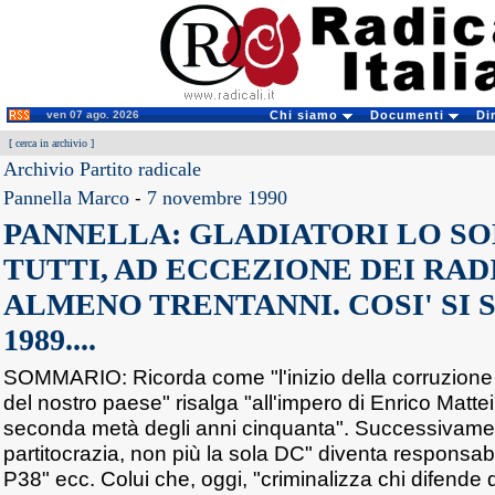
ven 07 ago. 2026
Chi siamo
Documenti
Di
[
cerca in archivio
]
Archivio Partito radicale
Pannella Marco
-
7 novembre 1990
PANNELLA: GLADIATORI LO SO
TUTTI, AD ECCEZIONE DEI RAD
ALMENO TRENTANNI. COSI' SI 
1989....
SOMMARIO: Ricorda come "l'inizio della corruzione po
del nostro paese" risalga "all'impero di Enrico Mattei
seconda metà degli anni cinquanta". Successivament
partitocrazia, non più la sola DC" diventa responsab
P38" ecc. Colui che, oggi, "criminalizza chi difende 