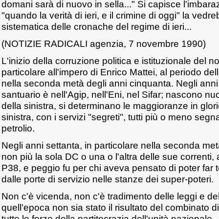
domani sarà di nuovo in sella..." Si capisce l'imbar
"quando la verità di ieri, e il crimine di oggi" la ved
sistematica delle cronache del regime di ieri...
(NOTIZIE RADICALI agenzia, 7 novembre 1990)
L'inizio della corruzione politica e istituzionale del n
particolare all'impero di Enrico Mattei, al periodo d
nella seconda metà degli anni cinquanta. Negli anni
santuario è nell'Agip, nell'Eni, nel Sifar; nascono nuov
della sinistra, si determinano le maggioranze in glorio
sinistra, con i servizi "segreti", tutti più o meno segn
petrolio.
Negli anni settanta, in particolare nella seconda metà
non più la sola DC o una o l'altra delle sue correnti, 
P38, e peggio fu per chi aveva pensato di poter far 
dalle porte di servizio nelle stanze dei super-poteri.
Non c'è vicenda, non c'è tradimento delle leggi e dell
quell'epoca non sia stato il risultato del combinato d
tutte le forze della partitocrazia dell'unità nazionale.