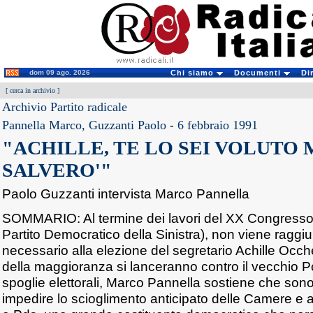
dom 09 ago. 2026
Chi siamo
Documenti
Di
[
cerca in archivio
]
Archivio Partito radicale
Pannella Marco, Guzzanti Paolo
-
6 febbraio 1991
"ACHILLE, TE LO SEI VOLUTO M
SALVERO'"
Paolo Guzzanti intervista Marco Pannella
SOMMARIO: Al termine dei lavori del XX Congresso 
Partito Democratico della Sinistra), non viene raggi
necessario alla elezione del segretario Achille Occhet
della maggioranza si lanceranno contro il vecchio P
spoglie elettorali, Marco Pannella sostiene che so
impedire lo scioglimento anticipato delle Camere e 