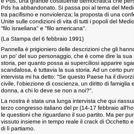
e Pds, una grande costituente democratica che perse
Pds ha abbandonato. Si passa poi al tema del Medio
tra pacifismo e nonviolenza; la proposta di una con
Unite sulle condizioni di vita di tutti i popoli del Med
"filo israeliana" e "filo americana".
(La Stampa del 6 febbraio 1991)
Pannella è prigioniero delle descrizioni che gli han
un po' del suo personaggio, che è come dire la sua 
storia, per quanto possa ai superciliosi apparire sgan
scandalosa, è tuttavia la sua storia. Ad un certo pun
intervista mi ha detto: "Se questo Paese ha il divorzio,
civile, l'obiezione di coscienza, un diritto di famiglia
donna, a chi lo deve se non a noi?".
La nostra è stata una lunga intervista che qui rias
terzo congresso italiano del pr (14-17 febbraio all'ho
le questioni che riguardano il suo partito. Ma per 
vissuto insieme in tempo reale il crack di Occhetto e
di lì partiamo.