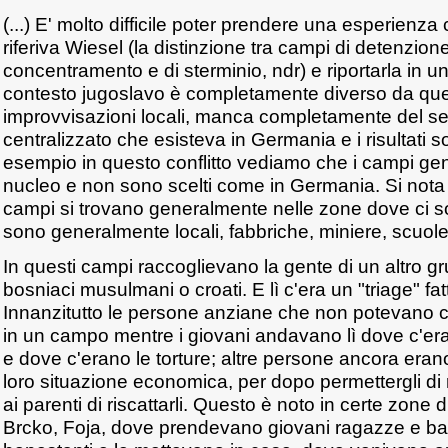
(...) E' molto difficile poter prendere una esperienza
riferiva Wiesel (la distinzione tra campi di detenzion
concentramento e di sterminio, ndr) e riportarla in un 
contesto jugoslavo è completamente diverso da quel
improvvisazioni locali, manca completamente del se
centralizzato che esisteva in Germania e i risultati so
esempio in questo conflitto vediamo che i campi g
nucleo e non sono scelti come in Germania. Si nota 
campi si trovano generalmente nelle zone dove ci s
sono generalmente locali, fabbriche, miniere, scuole
In questi campi raccoglievano la gente di un altro g
bosniaci musulmani o croati. E lì c'era un "triage" fa
Innanzitutto le persone anziane che non potevano
in un campo mentre i giovani andavano lì dove c'era
e dove c'erano le torture; altre persone ancora erano
loro situazione economica, per dopo permettergli di 
ai parenti di riscattarli. Questo è noto in certe zone 
Brcko, Foja, dove prendevano giovani ragazze e bam