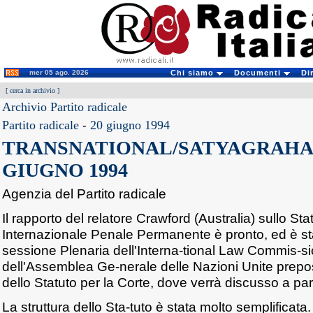
mer 05 ago. 2026
Chi siamo
Documenti
Di
[
cerca in archivio
]
Archivio Partito radicale
Partito radicale
-
20 giugno 1994
TRANSNATIONAL/SATYAGRAHA -
GIUGNO 1994
Agenzia del Partito radicale
Il rapporto del relatore Crawford (Australia) sullo Sta
Internazionale Penale Permanente è pronto, ed è stat
sessione Plenaria dell'Interna-tional Law Commis-sio
dell'Assemblea Ge-nerale delle Nazioni Unite prepo
dello Statuto per la Corte, dove verrà discusso a par
La struttura dello Sta-tuto è stata molto semplificat