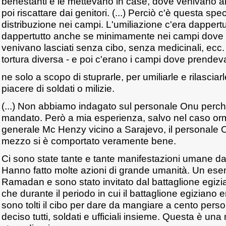
benestanti e le mettevano in case, dove venivano an
poi riscattare dai genitori. (...) Perciò c'è questa spe
distribuzione nei campi. L'umiliazione c'era dappertu
dappertutto anche se minimamente nei campi dove c
venivano lasciati senza cibo, senza medicinali, ecc.
tortura diversa - e poi c'erano i campi dove prende
ne solo a scopo di stuprarle, per umiliarle e rilasciarl
piacere di soldati o milizie.
(...) Non abbiamo indagato sul personale Onu perch
mandato. Però a mia esperienza, salvo nel caso or
generale Mc Henzy vicino a Sarajevo, il personale 
mezzo si è comportato veramente bene.
Ci sono state tante e tante manifestazioni umane da 
Hanno fatto molte azioni di grande umanità. Un ese
Ramadan e sono stato invitato dal battaglione egizi
che durante il periodo in cui il battaglione egiziano e
sono tolti il cibo per dare da mangiare a cento per
deciso tutti, soldati e ufficiali insieme. Questa è un