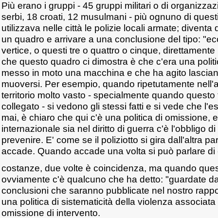
Più erano i gruppi - 45 gruppi militari o di organizzaz
serbi, 18 croati, 12 musulmani - più ognuno di quest
utilizzava nelle città le polizie locali armate; diventa q
un quadro e arrivare a una conclusione del tipo: "e
vertice, o questi tre o quattro o cinque, direttament
che questo quadro ci dimostra è che c'era una polit
messo in moto una macchina e che ha agito lascia
muoversi. Per esempio, quando ripetutamente nell'a
territorio molto vasto - specialmente quando questo t
collegato - si vedono gli stessi fatti e si vede che l'
mai, è chiaro che qui c'è una politica di omissione, e 
internazionale sia nel diritto di guerra c'è l'obbligo di
prevenire. E' come se il poliziotto si gira dall'altra p
accade. Quando accade una volta si può parlare di 
costanze, due volte è coincidenza, ma quando quest
ovviamente c'è qualcuno che ha detto: "guardate dall
conclusioni che saranno pubblicate nel nostro rappo
una politica di sistematicità della violenza associata 
omissione di intervento.