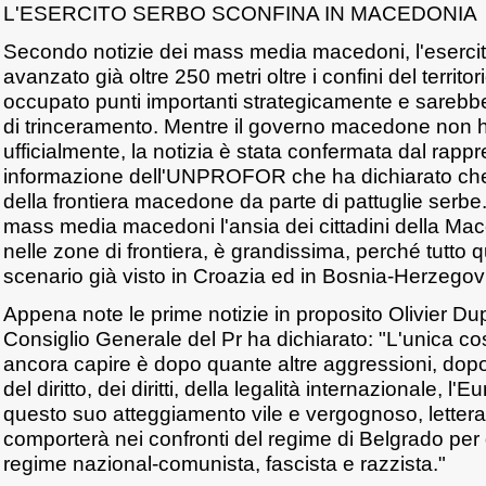
L'ESERCITO SERBO SCONFINA IN MACEDONIA
Secondo notizie dei mass media macedoni, l'eserci
avanzato già oltre 250 metri oltre i confini del terri
occupato punti importanti strategicamente e sarebbe
di trinceramento. Mentre il governo macedone non 
ufficialmente, la notizia è stata confermata dal rapp
informazione dell'UNPROFOR che ha dichiarato che 
della frontiera macedone da parte di pattuglie serb
mass media macedoni l'ansia dei cittadini della Ma
nelle zone di frontiera, è grandissima, perché tutto 
scenario già visto in Croazia ed in Bosnia-Herzegov
Appena note le prime notizie in proposito Olivier Du
Consiglio Generale del Pr ha dichiarato: "L'unica 
ancora capire è dopo quante altre aggressioni, dopo 
del diritto, dei diritti, della legalità internazionale, 
questo suo atteggiamento vile e vergognoso, lettera
comporterà nei confronti del regime di Belgrado per 
regime nazional-comunista, fascista e razzista."