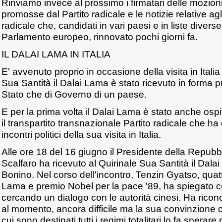
Rinviamo invece al prossimo i firmatari delle mozion
promosse dal Partito radicale e le notizie relative agli i
radicale che, candidati in vari paesi e in liste diverse,
Parlamento europeo, rinnovato pochi giorni fa.
IL DALAI LAMA IN ITALIA
E' avvenuto proprio in occasione della visita in Italia
Sua Santità il Dalai Lama è stato ricevuto in forma p
Stato che di Governo di un paese.
E per la prima volta il Dalai Lama è stato anche ospite
il transpartito transnazionale Partito radicale che ha o
incontri politici della sua visita in Italia.
Alle ore 18 del 16 giugno il Presidente della Repubbl
Scalfaro ha ricevuto al Quirinale Sua Santità il Dal
Bonino. Nel corso dell'incontro, Tenzin Gyatso, qua
Lama e premio Nobel per la pace '89, ha spiegato c
cercando un dialogo con le autorità cinesi. Ha ricon
al momento, ancora difficile ma la sua convinzione cir
cui sono destinati tutti i regimi totalitari lo fa sperare