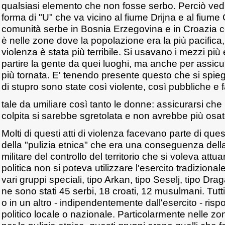
qualsiasi elemento che non fosse serbo. Perciò ved
forma di "U" che va vicino al fiume Drijna e al fiume
comunità serbe in Bosnia Erzegovina e in Croazia c
è nelle zone dove la popolazione era la più pacifica,
violenza è stata più terribile. Si usavano i mezzi più
partire la gente da quei luoghi, ma anche per assic
più tornata. E' tenendo presente questo che si spi
di stupro sono state così violente, così pubbliche e 
tale da umiliare così tanto le donne: assicurarsi ch
colpita si sarebbe sgretolata e non avrebbe più osat
Molti di questi atti di violenza facevano parte di que
della "pulizia etnica" che era una conseguenza della 
militare del controllo del territorio che si voleva att
politica non si poteva utilizzare l'esercito tradizionale
vari gruppi speciali, tipo Arkan, tipo Seselj, tipo Dra
ne sono stati 45 serbi, 18 croati, 12 musulmani. Tu
o in un altro - indipendentemente dall'esercito - ri
politico locale o nazionale. Particolarmente nelle zon