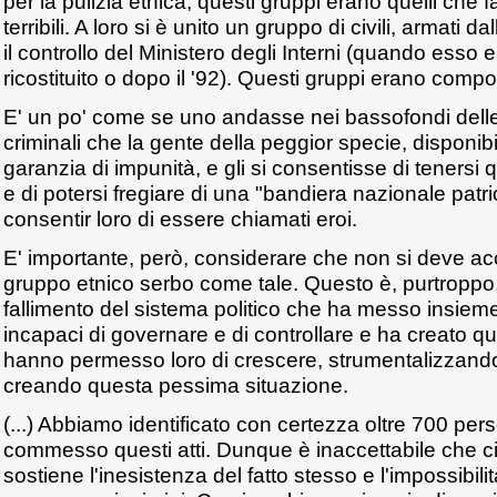
per la pulizia etnica, questi gruppi erano quelli che 
terribili. A loro si è unito un gruppo di civili, armati da
il controllo del Ministero degli Interni (quando esso
ricostituito o dopo il '92). Questi gruppi erano compo
E' un po' come se uno andasse nei bassofondi delle 
criminali che la gente della peggior specie, disponib
garanzia di impunità, e gli si consentisse di tenersi
e di potersi fregiare di una "bandiera nazionale patr
consentir loro di essere chiamati eroi.
E' importante, però, considerare che non si deve accu
gruppo etnico serbo come tale. Questo è, purtroppo, i
fallimento del sistema politico che ha messo insie
incapaci di governare e di controllare e ha creato q
hanno permesso loro di crescere, strumentalizzand
creando questa pessima situazione.
(...) Abbiamo identificato con certezza oltre 700 p
commesso questi atti. Dunque è inaccettabile che ci
sostiene l'inesistenza del fatto stesso e l'impossibili