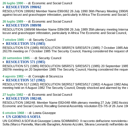
26 luglio 1990
- - di: Economic and Social Council
•
RESOLUTION 1990/62
RESOLUTION 1990/62 Member Name E90r062 26 July 1990 36th Plenary Meeting 1990/62. In
against locust and grasshopper infestation, particularly in Africa The Economic and Social 
26 luglio 1989
- - di: Economic and Social Council
•
RESOLUTION 1989/98
RESOLUTION 1989/98 Member Name E89r098 26 July 1989 35th plenary meeting Internationa
locust and grasshopper infestation, particularly in Africa The Economic and Social Council
7 ottobre 1985
- - di: Security Council
•
RESOLUTION 574 (1985)
RESOLUTION 574 (1985) RESOLUTION S85R574 S/RES/574 (1985) 7 October 1985 Adopted
2617th meeting on 7 October 1985 The Security Council, Having considered the request o
20 settembre 1985
- - di: Security Council
•
RESOLUTION 571 (1985)
RESOLUTION 571 (1985) RESOLUTION S85R571 S/RES/571 (1985) 20 September 1985 Adop
2607th meeting on 20 September 1985 The Security Council, Having considered the reque
4 agosto 1982
- - di: Consiglio di Sicurezza
•
RESOLUTION 517 (1982)
RESOLUTION 517 (1982) RESOLUTION S82R517 S/RES/517 (1982) 4 August 1982 Adopted b
meeting held on 4 August 1982 The Security Council, Deeply shocked and alarmed by the
27 luglio 1982
- - di: Economic and Social Council
•
RESOLUTION 1982/48.
RESOLUTION 1982/48. Member Name E82r048 48th plenary meeting 27 July 1982 Assistan
Economic and Social Council, Recalling General Assembly resolution ES-7/5 of 26 June 1982
6 ottobre 1968
- - di: Loteta Giuseppe
•
UN GIORNO A SOFIA
UN GIORNO A SOFIA di Giuseppe Loteta SOMMARIO: Il racconto dell'azione nonviolenta cond
Sofia (Marco Pannella, Marcello Baraghini, Antonio Azzolini, Silvana Leonardi) nell'ambito del