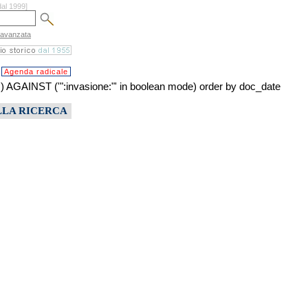
dal 1999]
 avanzata
Agenda radicale
NST ('":invasione:"' in boolean mode) order by doc_date
LLA RICERCA