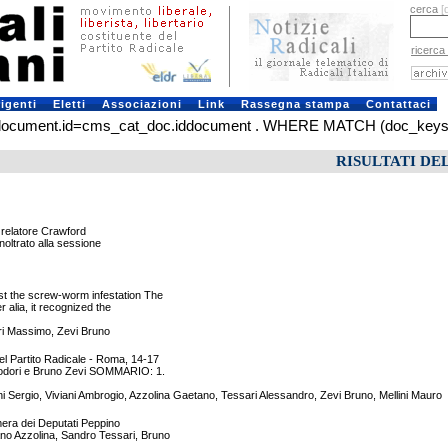
cerca
[
ricerca
rigenti
Eletti
Associazioni
Link
Rassegna stampa
Contattaci
ment.id=cms_cat_doc.iddocument . WHERE MATCH (doc_keys) AGAI
RISULTATI DE
l relatore Crawford
noltrato alla sessione
t the screw-worm infestation The
 alia, it recognized the
ori Massimo, Zevi Bruno
 Partito Radicale - Roma, 14-17
Teodori e Bruno Zevi SOMMARIO: 1.
 Sergio, Viviani Ambrogio, Azzolina Gaetano, Tessari Alessandro, Zevi Bruno, Mellini Mauro
amera dei Deputati Peppino
no Azzolina, Sandro Tessari, Bruno