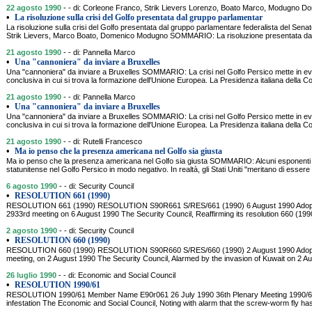
22 agosto 1990
- - di: Corleone Franco, Strik Lievers Lorenzo, Boato Marco, Modugno D
•
La risoluzione sulla crisi del Golfo presentata dal gruppo parlamentar
La risoluzione sulla crisi del Golfo presentata dal gruppo parlamentare federalista del Se
Strik Lievers, Marco Boato, Domenico Modugno SOMMARIO: La risoluzione presentata dal 
21 agosto 1990
- - di: Pannella Marco
•
Una "cannoniera" da inviare a Bruxelles
Una "cannoniera" da inviare a Bruxelles SOMMARIO: La crisi nel Golfo Persico mette in evide
conclusiva in cui si trova la formazione dell'Unione Europea. La Presidenza italiana della C
21 agosto 1990
- - di: Pannella Marco
•
Una "cannoniera" da inviare a Bruxelles
Una "cannoniera" da inviare a Bruxelles SOMMARIO: La crisi nel Golfo Persico mette in evide
conclusiva in cui si trova la formazione dell'Unione Europea. La Presidenza italiana della C
21 agosto 1990
- - di: Rutelli Francesco
•
Ma io penso che la presenza americana nel Golfo sia giusta
Ma io penso che la presenza americana nel Golfo sia giusta SOMMARIO: Alcuni esponenti 
statunitense nel Golfo Persico in modo negativo. In realtà, gli Stati Uniti "meritano di essere 
6 agosto 1990
- - di: Security Council
•
RESOLUTION 661 (1990)
RESOLUTION 661 (1990) RESOLUTION S90R661 S/RES/661 (1990) 6 August 1990 Adopted 
2933rd meeting on 6 August 1990 The Security Council, Reaffirming its resolution 660 (199
2 agosto 1990
- - di: Security Council
•
RESOLUTION 660 (1990)
RESOLUTION 660 (1990) RESOLUTION S90R660 S/RES/660 (1990) 2 August 1990 Adopted 
meeting, on 2 August 1990 The Security Council, Alarmed by the invasion of Kuwait on 2 Au
26 luglio 1990
- - di: Economic and Social Council
•
RESOLUTION 1990/61
RESOLUTION 1990/61 Member Name E90r061 26 July 1990 36th Plenary Meeting 1990/61.
infestation The Economic and Social Council, Noting with alarm that the screw-worm fly ha