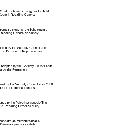
ternational strategy for the fight
Council, Recalling General
l strategy for the fight against
, Recalling General Assembly
 by the Security Council at its
f the Permanent Representative
ted by the Security Council at its
st by the Permanent
y the Security Council at its 2389th
 deplorable consequences of
ce to the Palestinian people The
, Recalling further Security
otta da militanti radicali a
l'iniziativa promossa dalla