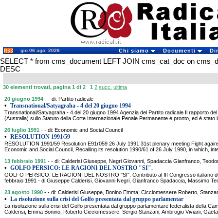
gio 06 ago. 2026
Chi siamo
Documenti
Di
SELECT * from cms_document LEFT JOIN cms_cat_doc on cms_docu
DESC
30 elementi trovati, pagina 1 di 2
1
2
succ.
ultima
20 giugno 1994
- - di: Partito radicale
•
Transnational/Satyagraha - 4 del 20 giugno 1994
Transnational/Satyagraha - 4 del 20 giugno 1994 Agenzia del Partito radicale Il rapporto de
(Australia) sullo Statuto della Corte Internazionale Penale Permanente è pronto, ed è stato i
26 luglio 1991
- - di: Economic and Social Council
•
RESOLUTION 1991/59
RESOLUTION 1991/59 Resolution E91r059 26 July 1991 31st plenary meeting Fight agains
Economic and Social Council, Recalling its resolution 1990/61 of 26 July 1990, in which, inter
13 febbraio 1991
- - di: Calderisi Giuseppe, Negri Giovanni, Spadaccia Gianfranco, Teod
•
GOLFO PERSICO: LE RAGIONI DEL NOSTRO "SI".
GOLFO PERSICO: LE RAGIONI DEL NOSTRO "SI". Contributo al III Congresso italiano del
febbraio 1991 - di Giuseppe Calderisi, Giovanni Negri, Gianfranco Spadaccia, Massimo 
23 agosto 1990
- - di: Calderisi Giuseppe, Bonino Emma, Cicciomessere Roberto, Stanzani
•
La risoluzione sulla crisi del Golfo presentata dal gruppo parlamentar
La risoluzione sulla crisi del Golfo presentata dal gruppo parlamentare federalista della C
Calderisi, Emma Bonino, Roberto Cicciomessere, Sergio Stanzani, Ambrogio Viviani, Gaeta