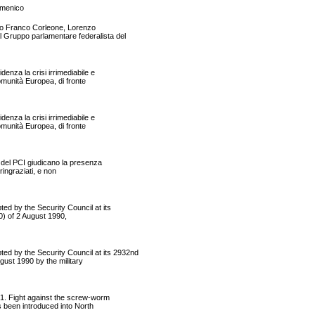
omenico
nato Franco Corleone, Lorenzo
Gruppo parlamentare federalista del
nza la crisi irrimediabile e
omunità Europea, di fronte
nza la crisi irrimediabile e
omunità Europea, di fronte
del PCI giudicano la presenza
ringraziati, e non
by the Security Council at its
0) of 2 August 1990,
by the Security Council at its 2932nd
gust 1990 by the military
 Fight against the screw-worm
s been introduced into North