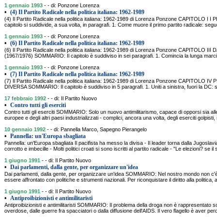
1 gennaio 1993
- - di: Ponzone Lorenza
•
(4) Il Partito Radicale nella politica italiana: 1962-1989
(4) Il Partito Radicale nella politica italiana: 1962-1989 di Lorenza Ponzone CAPITOLO I
capitolo si suddivide, a sua volta, in paragrafi. 1. Come muore il primo partito radicale: segu
1 gennaio 1993
- - di: Ponzone Lorenza
•
(6) Il Partito Radicale nella politica italiana: 1962-1989
(6) Il Partito Radicale nella politica italiana: 1962-1989 di Lorenza Ponzone CAPITOLO
(1967/1976) SOMMARIO: Il capitolo è suddiviso in sei paragrafi. 1. Comincia la lunga marcia
1 gennaio 1993
- - di: Ponzone Lorenza
•
(7) Il Partito Radicale nella politica italiana: 1962-1989
(7) Il Partito Radicale nella politica italiana: 1962-1989 di Lorenza Ponzone CAPITOL
DIVERSA SOMMARIO: Il capitolo è suddiviso in 5 paragrafi. 1. Uniti a sinistra, fuori la DC: s
17 febbraio 1992
- - di: Il Partito Nuovo
•
Contro tutti gli eserciti
Contro tutti gli eserciti SOMMARIO: Solo un nuovo antimilitarismo, capace di opporsi sia alle
europee e degli altri paesi industrializzati - complici, ancora una volta, degli eserciti golpisti, 
10 gennaio 1992
- - di: Pannella Marco, Sapegno Pierangelo
•
Pannella: un'Europa sbagliata
Pannella: un'Europa sbagliata Il pacifista ha messo la divisa - Il leader torna dalla Jugoslavi
corrotto e imbecille - Molti politici croati si sono iscritti al partito radicale - "Le elezioni? se 
1 giugno 1991
- - di: Il Partito Nuovo
•
Dai parlamenti, dalla gente, per organizzare un'idea
Dai parlamenti, dalla gente, per organizzare un'idea SOMMARIO: Nel nostro mondo non c
essere affrontato con politiche e strumenti nazionali. Per riconquistare il diritto alla politica, al
1 giugno 1991
- - di: Il Partito Nuovo
•
Antiproibizionisti e antimilitaristi
Antiproibizionisti e antimilitaristi SOMMARIO: Il problema della droga non è rappresentato so
overdose, dalle guerre fra spacciatori o dalla diffusione dell'AIDS. Il vero flagello è aver per