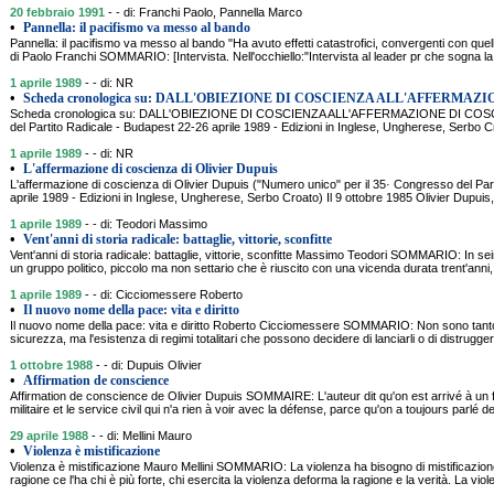
20 febbraio 1991
- - di: Franchi Paolo, Pannella Marco
•
Pannella: il pacifismo va messo al bando
Pannella: il pacifismo va messo al bando "Ha avuto effetti catastrofici, convergenti con qu
di Paolo Franchi SOMMARIO: [Intervista. Nell'occhiello:"Intervista al leader pr che sogna l
1 aprile 1989
- - di: NR
•
Scheda cronologica su: DALL'OBIEZIONE DI COSCIENZA ALL'AFFERMAZI
Scheda cronologica su: DALL'OBIEZIONE DI COSCIENZA ALL'AFFERMAZIONE DI COSCIE
del Partito Radicale - Budapest 22-26 aprile 1989 - Edizioni in Inglese, Ungherese, Serb
1 aprile 1989
- - di: NR
•
L'affermazione di coscienza di Olivier Dupuis
L'affermazione di coscienza di Olivier Dupuis ("Numero unico" per il 35· Congresso del Par
aprile 1989 - Edizioni in Inglese, Ungherese, Serbo Croato) Il 9 ottobre 1985 Olivier Dupuis,
1 aprile 1989
- - di: Teodori Massimo
•
Vent'anni di storia radicale: battaglie, vittorie, sconfitte
Vent'anni di storia radicale: battaglie, vittorie, sconfitte Massimo Teodori SOMMARIO: In seim
un gruppo politico, piccolo ma non settario che è riuscito con una vicenda durata trent'anni,
1 aprile 1989
- - di: Cicciomessere Roberto
•
Il nuovo nome della pace: vita e diritto
Il nuovo nome della pace: vita e diritto Roberto Cicciomessere SOMMARIO: Non sono tanto 
sicurezza, ma l'esistenza di regimi totalitari che possono decidere di lanciarli o di distrugge
1 ottobre 1988
- - di: Dupuis Olivier
•
Affirmation de conscience
Affirmation de conscience de Olivier Dupuis SOMMAIRE: L'auteur dit qu'on est arrivé à un f
militaire et le service civil qui n'a rien à voir avec la défense, parce qu'on a toujours parlé
29 aprile 1988
- - di: Mellini Mauro
•
Violenza è mistificazione
Violenza è mistificazione Mauro Mellini SOMMARIO: La violenza ha bisogno di mistificazion
ragione ce l'ha chi è più forte, chi esercita la violenza deforma la ragione e la verità. La vi