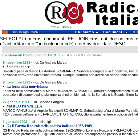
lun 10 ago. 2026
Chi siamo
Documenti
Di
SELECT * from cms_document LEFT JOIN cms_cat_doc on cms_
('":antimilitarismo:"' in boolean mode) order by doc_date DESC
162 elementi trovati, pagina 1 di 9
1
2
3
4
5
6
7
8
9
succ.
ultima
9 novembre 1993
- - di: De Andreis Marco
•
Soldati di pace
Soldati di pace di Marco De Andreis SOMMARIO: Sembra scomparso, in Occidente, l'incubo 
nazionale attraverso l'invasione armata. Dunque, sembra non avere più senso "che esistan
9 novembre 1993
- - di: De Andreis Marco
•
La forza della nonviolenza
La forza della nonviolenza di Marco De Andreis SOMMARIO: Analizza comportamenti, succe
operazioni di peacekeeping più importanti ed emblematiche, la Somalia e la Bosnia: il loro fall
27 gennaio 1993
- - di: Bandinelli Angiolo
•
MARCO PANNELLA
MARCO PANNELLA di Angiolo Bandinelli SOMMARIO: Scheda biografica di Marco Pannella cu
il 23· volume dell'opera »IL PARLAMENTO ITALIANO, Storia parlamentare e politica dell'Ital
1 gennaio 1993
- - di: Lotti Luigi
•
(2) Il Partito Radicale nella politica italiana: 1962-1989
(2) Il Partito Radicale nella politica italiana: 1962-1989 di Lorenza Ponzone PREFAZIONE 
Autore della prefazione è Luigi Lotti, docente di Storia Contemporanea presso la facoltà di 