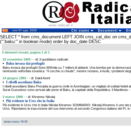
ven 07 ago. 2026
Chi siamo
Documenti
Di
SELECT * from cms_document LEFT JOIN cms_cat_doc on cms_
('":baku:"' in boolean mode) order by doc_date DESC
3 elementi trovati, pagina 1 di 1
22 novembre 1993
- - di: Il quotidiano radicale
•
Baku invasa dai profughi
Baku invasa dai profughi Sono 800mila su 7 milioni di abitanti. Una bomba per la democr
rientrando nell'orbita sovietica. "Il cerchio si chiude", mentre restano, irrisolti, i problemi deg
14 giugno 1993
- - di: Dakli Astrit
•
I ribelli assediano Baku
I ribelli assediano Baku Precipita la guerra civile in Azerbaigian: un migliaio di soldati fedeli 
Surat Gusseinov sono arrivati alle porte di Baku, la capitale della Repubblica. Il Manifesto - D
2 marzo 1990
- - di: Khramov Nikolaj
•
Più evidente in Urss che in Italia
Più evidente in Urss che in Italia Nikolai Khramov SOMMARIO: Nikolaj Khramov è uno dei più a
Urss. Riportiamo la trascrizione del suo intervento al secondo Congresso italiano del Pr, in 
durata ricerca: 00:00