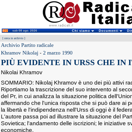
sab 08 ago. 2026
Chi siamo
Documenti
Di
[
cerca in archivio
]
Archivio Partito radicale
Khramov Nikolaj
-
2 marzo 1990
PIÙ EVIDENTE IN URSS CHE IN 
Nikolai Khramov
SOMMARIO: Nikolaj Khramov è uno dei più attivi radic
Riportiamo la trascrizione del suo intervento al sec
del Pr, in cui analizza la situazione politica dell'Uni
affermando che l'unica risposta che si può dare ai p
la libertà e l'indipendenza nell'Urss di oggi è il fed
L'autore passa poi ad illustrare la situazione del Par
Sovietica; l'andamento delle iscrizioni; le iniziative sv
economiche.