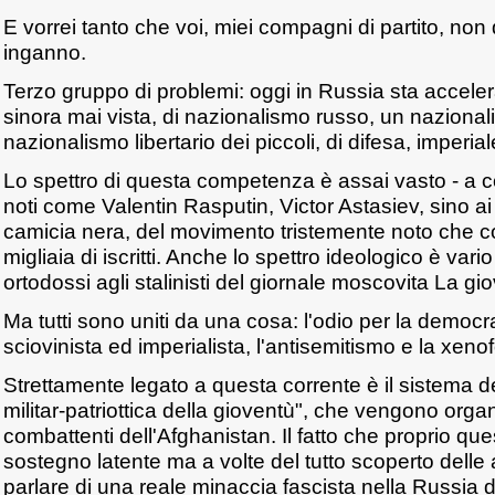
E vorrei tanto che voi, miei compagni di partito, non 
inganno.
Terzo gruppo di problemi: oggi in Russia sta accele
sinora mai vista, di nazionalismo russo, un nazional
nazionalismo libertario dei piccoli, di difesa, imperial
Lo spettro di questa competenza è assai vasto - a co
noti come Valentin Rasputin, Victor Astasiev, sino ai 
camicia nera, del movimento tristemente noto che c
migliaia di iscritti. Anche lo spettro ideologico è vari
ortodossi agli stalinisti del giornale moscovita La g
Ma tutti sono uniti da una cosa: l'odio per la democ
sciovinista ed imperialista, l'antisemitismo e la xeno
Strettamente legato a questa corrente è il sistema d
militar-patriottica della gioventù", che vengono organi
combattenti dell'Afghanistan. Il fatto che proprio q
sostegno latente ma a volte del tutto scoperto delle a
parlare di una reale minaccia fascista nella Russia d