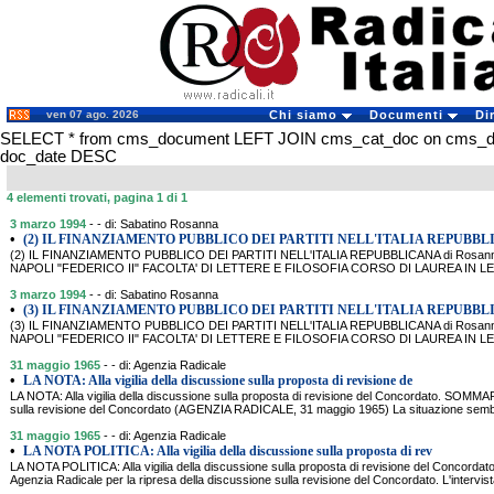
ven 07 ago. 2026
Chi siamo
Documenti
Di
SELECT * from cms_document LEFT JOIN cms_cat_doc on cms_docu
doc_date DESC
4 elementi trovati, pagina 1 di 1
3 marzo 1994
- - di: Sabatino Rosanna
•
(2) IL FINANZIAMENTO PUBBLICO DEI PARTITI NELL'ITALIA REPUBB
(2) IL FINANZIAMENTO PUBBLICO DEI PARTITI NELL'ITALIA REPUBBLICANA di Rosann
NAPOLI "FEDERICO II" FACOLTA' DI LETTERE E FILOSOFIA CORSO DI LAUREA IN 
3 marzo 1994
- - di: Sabatino Rosanna
•
(3) IL FINANZIAMENTO PUBBLICO DEI PARTITI NELL'ITALIA REPUBB
(3) IL FINANZIAMENTO PUBBLICO DEI PARTITI NELL'ITALIA REPUBBLICANA di Rosann
NAPOLI "FEDERICO II" FACOLTA' DI LETTERE E FILOSOFIA CORSO DI LAUREA IN 
31 maggio 1965
- - di: Agenzia Radicale
•
LA NOTA: Alla vigilia della discussione sulla proposta di revisione de
LA NOTA: Alla vigilia della discussione sulla proposta di revisione del Concordato. SOMMARI
sulla revisione del Concordato (AGENZIA RADICALE, 31 maggio 1965) La situazione semb
31 maggio 1965
- - di: Agenzia Radicale
•
LA NOTA POLITICA: Alla vigilia della discussione sulla proposta di rev
LA NOTA POLITICA: Alla vigilia della discussione sulla proposta di revisione del Concor
Agenzia Radicale per la ripresa della discussione sulla revisione del Concordato. L'interv