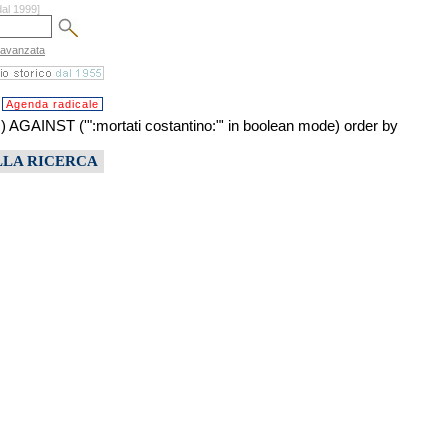
dal 1999]
 avanzata
Agenda radicale
ST ('":mortati costantino:"' in boolean mode) order by
LLA RICERCA