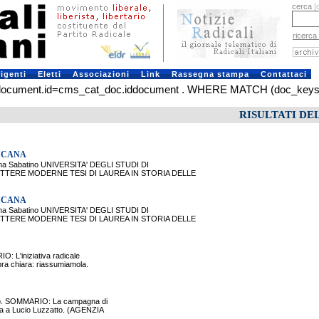
cerca
[
ricerca
rigenti
Eletti
Associazioni
Link
Rassegna stampa
Contattaci
ment.id=cms_cat_doc.iddocument . WHERE MATCH (doc_keys) AGAIN
RISULTATI DE
LICANA
a Sabatino UNIVERSITA' DEGLI STUDI DI
LETTERE MODERNE TESI DI LAUREA IN STORIA DELLE
LICANA
a Sabatino UNIVERSITA' DEGLI STUDI DI
LETTERE MODERNE TESI DI LAUREA IN STORIA DELLE
O: L'iniziativa radicale
ra chiara: riassumiamola.
dato. SOMMARIO: La campagna di
ista a Lucio Luzzatto. (AGENZIA