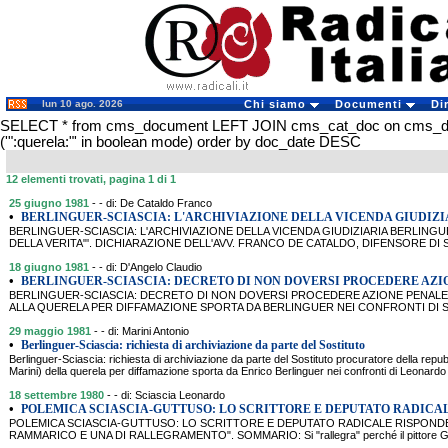
lun 10 ago. 2026
Chi siamo
Documenti
Di
SELECT * from cms_document LEFT JOIN cms_cat_doc on cms_
('":querela:"' in boolean mode) order by doc_date DESC
12 elementi trovati, pagina 1 di 1
25 giugno 1981
- - di: De Cataldo Franco
•
BERLINGUER-SCIASCIA: L'ARCHIVIAZIONE DELLA VICENDA GIUDIZI
BERLINGUER-SCIASCIA: L'ARCHIVIAZIONE DELLA VICENDA GIUDIZIARIA BERLING
DELLA VERITA"'. DICHIARAZIONE DELL'AVV. FRANCO DE CATALDO, DIFENSORE DI SC
18 giugno 1981
- - di: D'Angelo Claudio
•
BERLINGUER-SCIASCIA: DECRETO DI NON DOVERSI PROCEDERE AZI
BERLINGUER-SCIASCIA: DECRETO DI NON DOVERSI PROCEDERE AZIONE PENALE
ALLA QUERELA PER DIFFAMAZIONE SPORTA DA BERLINGUER NEI CONFRONTI DI SC
29 maggio 1981
- - di: Marini Antonio
•
Berlinguer-Sciascia: richiesta di archiviazione da parte del Sostituto
Berlinguer-Sciascia: richiesta di archiviazione da parte del Sostituto procuratore della rep
Marini) della querela per diffamazione sporta da Enrico Berlinguer nei confronti di Leonardo
18 settembre 1980
- - di: Sciascia Leonardo
•
POLEMICA SCIASCIA-GUTTUSO: LO SCRITTORE E DEPUTATO RADICAL
POLEMICA SCIASCIA-GUTTUSO: LO SCRITTORE E DEPUTATO RADICALE RISPONDE
RAMMARICO E UNA DI RALLEGRAMENTO". SOMMARIO: Si "rallegra" perché il pittore Guttus