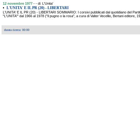
12 novembre 1977
- - di: L'Unita'
•
L'UNITA' E IL PR (20) - LIBERTARI
L'UNITA' E IL PR (20) - LIBERTARI SOMMARIO: I corsivi pubblicati dal quotidiano del Parti
"L'UNITA'" dal 1966 al 1978 ("il pugno o la rosa", a cura di Valter Vecellio, Bertani editore, 
durata ricerca: 00:00