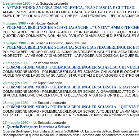
1 settembre 1980
- - di: Sciascia Leonardo
•
AFFARE MORO: ANCORA UNA POLEMICA, TRA SCIASCIA E GUTTUSO.
AFFARE MORO: ANCORA UNA POLEMICA, TRA SCIASCIA E GUTTUSO. GUTTUSO DICE
SMENTIRE TE O IL MIO SEGRETARIO, CHE BELLA ALTERNATIVA... REPLICA SCIAS
4 giugno 1980
- - di: Notizie Radicali
•
POLEMICA BERLINGUER-SCIASCIA: ANCHE L'"UNITA"' AMMETTE CH
POLEMICA BERLINGUER-SCIASCIA: ANCHE L'"UNITA"' AMMETTE CHE LA QUERELA CO
QUOTIDIANO COMUNISTA, NON HA MAI PARLATO DI AMMISSIONI DI BERLINGUER 
3 giugno 1980
- - di: Sciascia Leonardo, Jannuzzi Lino
•
POLEMICA BERLINGUER-SCIASCIA: SCIASCIA SFIDA BERLINGUER E IN
POLEMICA BERLINGUER-SCIASCIA: SCIASCIA SFIDA BERLINGUER E INVITA A FIR
ANDREOTTI. LA "MEMORIA" DI ANDREOTTI. LA PIAGGERIA DI COSSIGA. LA QUEREL
29 maggio 1980
- - di: Vecellio Valter
•
COMMISSIONE MORO - POLEMICA BERLINGUER-SCIASCIA: CHI VUOL
COMMISSIONE MORO - POLEMICA BERLINGUER-SCIASCIA: CHI VUOLE BLOCCARE I
VUOLE TAPPARE LA BOCCA A SCIASCIA, STRUMENTALI E DEMAGOGICI CONTRO G
28 maggio 1980
- - di: Rippa Giuseppe
•
COMMISSIONE MORO - POLEMICA BERLINGUER SCIASCIA: GRAVISSIM
COMMISSIONE MORO - POLEMICA BERLINGUER SCIASCIA: GRAVISSIMO ATTO DI IN
SI VUOLE IMPEDIRE L'ACCERTAMENTO DELLA VERITA' SUI 55 GIORNI DEL SEQUE
28 maggio 1980
- - di: Sciascia Leonardo
•
COMMISSIONE MORO - POLEMICA BERLINGUER SCIASCIA: "QUESTA E'
COMMISSIONE MORO - POLEMICA BERLINGUER SCIASCIA: "QUESTA E' LA MIA VER
NOTIZIA DELLA QUERELA DI BERLINGUER. SOMMARIO: Intervista al "Mattino" di Napoli. Sci
27 maggio 1980
- - di: Sciascia Leonardo
•
Querela Berlinguer: Intervista a Sciascia
Querela Berlinguer: Intervista a Sciascia SOMMARIO: La querela dell'on. Berlinguer gli semb
"incompatibile" in quanto rivolta ad un membro della Commissione parlamentare di inchiesta