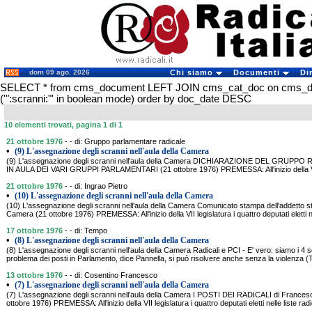
dom 09 ago. 2026
Chi siamo
Documenti
Di
SELECT * from cms_document LEFT JOIN cms_cat_doc on cms_
('":scranni:"' in boolean mode) order by doc_date DESC
10 elementi trovati, pagina 1 di 1
21 ottobre 1976
- - di: Gruppo parlamentare radicale
•
(9) L'assegnazione degli scranni nell'aula della Camera
(9) L'assegnazione degli scranni nell'aula della Camera DICHIARAZIONE DEL GRU
IN AULA DEI VARI GRUPPI PARLAMENTARI (21 ottobre 1976) PREMESSA: All'inizio della VII l
21 ottobre 1976
- - di: Ingrao Pietro
•
(10) L'assegnazione degli scranni nell'aula della Camera
(10) L'assegnazione degli scranni nell'aula della Camera Comunicato stampa dell'addetto s
Camera (21 ottobre 1976) PREMESSA: All'inizio della VII legislatura i quattro deputati eletti n
17 ottobre 1976
- - di: Tempo
•
(8) L'assegnazione degli scranni nell'aula della Camera
(8) L'assegnazione degli scranni nell'aula della Camera Radicali e PCI - E' vero: siamo i 4 se
problema dei posti in Parlamento, dice Pannella, si può risolvere anche senza la violenza
13 ottobre 1976
- - di: Cosentino Francesco
•
(7) L'assegnazione degli scranni nell'aula della Camera
(7) L'assegnazione degli scranni nell'aula della Camera I POSTI DEI RADICALI di Frances
ottobre 1976) PREMESSA: All'inizio della VII legislatura i quattro deputati eletti nelle liste r