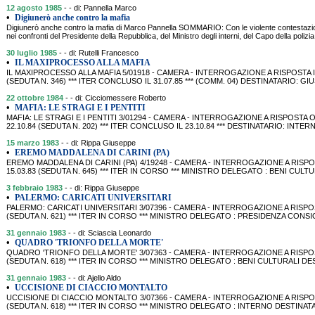
12 agosto 1985
- - di: Pannella Marco
•
Digiunerò anche contro la mafia
Digiunerò anche contro la mafia di Marco Pannella SOMMARIO: Con le violente contestazioni 
nei confronti del Presidente della Repubblica, del Ministro degli interni, del Capo della polizi
30 luglio 1985
- - di: Rutelli Francesco
•
IL MAXIPROCESSO ALLA MAFIA
IL MAXIPROCESSO ALLA MAFIA 5/01918 - CAMERA - INTERROGAZIONE A RISPOSTA I
(SEDUTA N. 346) *** ITER CONCLUSO IL 31.07.85 *** (COMM. 04) DESTINATARIO: GI
22 ottobre 1984
- - di: Cicciomessere Roberto
•
MAFIA: LE STRAGI E I PENTITI
MAFIA: LE STRAGI E I PENTITI 3/01294 - CAMERA - INTERROGAZIONE A RISPOSTA
22.10.84 (SEDUTA N. 202) *** ITER CONCLUSO IL 23.10.84 *** DESTINATARIO: INT
15 marzo 1983
- - di: Rippa Giuseppe
•
EREMO MADDALENA DI CARINI (PA)
EREMO MADDALENA DI CARINI (PA) 4/19248 - CAMERA - INTERROGAZIONE A RISPOS
15.03.83 (SEDUTA N. 645) *** ITER IN CORSO *** MINISTRO DELEGATO : BENI CUL
3 febbraio 1983
- - di: Rippa Giuseppe
•
PALERMO: CARICATI UNIVERSITARI
PALERMO: CARICATI UNIVERSITARI 3/07396 - CAMERA - INTERROGAZIONE A RISPOS
(SEDUTA N. 621) *** ITER IN CORSO *** MINISTRO DELEGATO : PRESIDENZA CONS
31 gennaio 1983
- - di: Sciascia Leonardo
•
QUADRO 'TRIONFO DELLA MORTE'
QUADRO 'TRIONFO DELLA MORTE' 3/07363 - CAMERA - INTERROGAZIONE A RISPOST
(SEDUTA N. 618) *** ITER IN CORSO *** MINISTRO DELEGATO : BENI CULTURALI DE
31 gennaio 1983
- - di: Ajello Aldo
•
UCCISIONE DI CIACCIO MONTALTO
UCCISIONE DI CIACCIO MONTALTO 3/07366 - CAMERA - INTERROGAZIONE A RISPOS
(SEDUTA N. 618) *** ITER IN CORSO *** MINISTRO DELEGATO : INTERNO DESTINATA