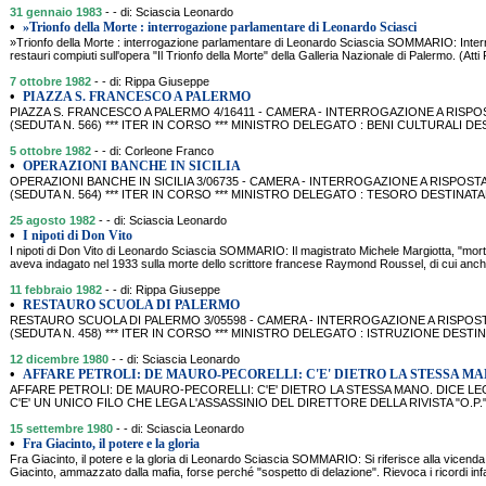
31 gennaio 1983
- - di: Sciascia Leonardo
•
»Trionfo della Morte : interrogazione parlamentare di Leonardo Sciasci
»Trionfo della Morte : interrogazione parlamentare di Leonardo Sciascia SOMMARIO: Interro
restauri compiuti sull'opera "Il Trionfo della Morte" della Galleria Nazionale di Palermo. (At
7 ottobre 1982
- - di: Rippa Giuseppe
•
PIAZZA S. FRANCESCO A PALERMO
PIAZZA S. FRANCESCO A PALERMO 4/16411 - CAMERA - INTERROGAZIONE A RISPOST
(SEDUTA N. 566) *** ITER IN CORSO *** MINISTRO DELEGATO : BENI CULTURALI DE
5 ottobre 1982
- - di: Corleone Franco
•
OPERAZIONI BANCHE IN SICILIA
OPERAZIONI BANCHE IN SICILIA 3/06735 - CAMERA - INTERROGAZIONE A RISPOST
(SEDUTA N. 564) *** ITER IN CORSO *** MINISTRO DELEGATO : TESORO DESTINATA
25 agosto 1982
- - di: Sciascia Leonardo
•
I nipoti di Don Vito
I nipoti di Don Vito di Leonardo Sciascia SOMMARIO: Il magistrato Michele Margiotta, "mor
aveva indagato nel 1933 sulla morte dello scrittore francese Raymond Roussel, di cui anch
11 febbraio 1982
- - di: Rippa Giuseppe
•
RESTAURO SCUOLA DI PALERMO
RESTAURO SCUOLA DI PALERMO 3/05598 - CAMERA - INTERROGAZIONE A RISPOSTA 
(SEDUTA N. 458) *** ITER IN CORSO *** MINISTRO DELEGATO : ISTRUZIONE DESTIN
12 dicembre 1980
- - di: Sciascia Leonardo
•
AFFARE PETROLI: DE MAURO-PECORELLI: C'E' DIETRO LA STESSA MA
AFFARE PETROLI: DE MAURO-PECORELLI: C'E' DIETRO LA STESSA MANO. DICE LE
C'E' UN UNICO FILO CHE LEGA L'ASSASSINIO DEL DIRETTORE DELLA RIVISTA "O.P.
15 settembre 1980
- - di: Sciascia Leonardo
•
Fra Giacinto, il potere e la gloria
Fra Giacinto, il potere e la gloria di Leonardo Sciascia SOMMARIO: Si riferisce alla vicenda d
Giacinto, ammazzato dalla mafia, forse perché "sospetto di delazione". Rievoca i ricordi infant