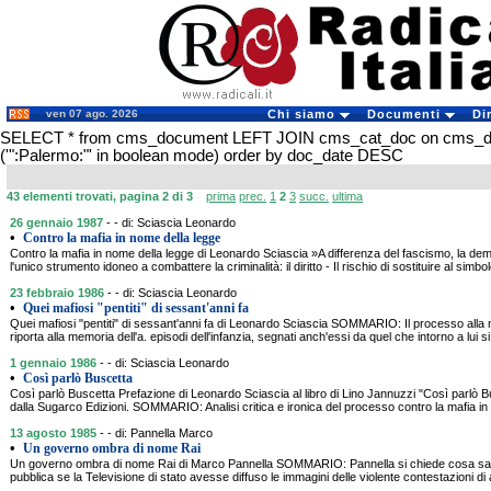
ven 07 ago. 2026
Chi siamo
Documenti
Di
SELECT * from cms_document LEFT JOIN cms_cat_doc on cms_
('":Palermo:"' in boolean mode) order by doc_date DESC
43 elementi trovati, pagina 2 di 3
prima
prec.
1
2
3
succ.
ultima
26 gennaio 1987
- - di: Sciascia Leonardo
•
Contro la mafia in nome della legge
Contro la mafia in nome della legge di Leonardo Sciascia »A differenza del fascismo, la dem
l'unico strumento idoneo a combattere la criminalità: il diritto - Il rischio di sostituire al simbol
23 febbraio 1986
- - di: Sciascia Leonardo
•
Quei mafiosi "pentiti" di sessant'anni fa
Quei mafiosi "pentiti" di sessant'anni fa di Leonardo Sciascia SOMMARIO: Il processo alla
riporta alla memoria dell'a. episodi dell'infanzia, segnati anch'essi da quel che intorno a lui 
1 gennaio 1986
- - di: Sciascia Leonardo
•
Così parlò Buscetta
Così parlò Buscetta Prefazione di Leonardo Sciascia al libro di Lino Jannuzzi "Così parlò B
dalla Sugarco Edizioni. SOMMARIO: Analisi critica e ironica del processo contro la mafia in
13 agosto 1985
- - di: Pannella Marco
•
Un governo ombra di nome Rai
Un governo ombra di nome Rai di Marco Pannella SOMMARIO: Pannella si chiede cosa sar
pubblica se la Televisione di stato avesse diffuso le immagini delle violente contestazioni di a