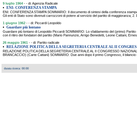
9 luglio 1964
- - di: Agenzia Radicale
•
ENI: CONFERENZA STAMPA
ENI: CONFERENZA STAMPA SOMMARIO: Il documento di sintesi della conferenza stampa te
Gli enti di Stato sono divenuti carrozzoni di potere al servizio del partito di maggioranza; 2. 
1 giugno 1962
- - di: Piccardi Leopoldo
•
Guardare più lontano
Guardare più lontano di Leopoldo Piccardi SOMMARIO: Lo sfaldamento del (primo) Partito r
con il ritiro dei fondatori del partito (Mario Pannunzio, Arrigo Benedetti, Leone Cattani, Ernes
26 maggio 1961
- - di: Partito radicale
•
RELAZIONE POLITICA DELLA SEGRETERIA CENTRALE AL II CONGRE
RELAZIONE POLITICA DELLA SEGRETERIA CENTRALE AL II CONGRESSO NAZIONALE
BRANCACCIO) (Carte Cattani) SOMMARIO: Due anni dopo il primo Congresso, il bilancio de
durata ricerca: 00:00