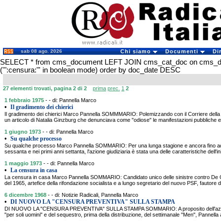
sab 08 ago. 2026
Chi siamo
Documenti
Di
SELECT * from cms_document LEFT JOIN cms_cat_doc on cms_
('":censura:"' in boolean mode) order by doc_date DESC
27 elementi trovati, pagina 2 di 2
prima
prec.
1
2
1 febbraio 1975
- - di: Pannella Marco
•
Il gradimento dei chierici
Il gradimento dei chierici Marco Pannella SOMMMARIO: Polemizzando con il Corriere della 
un articolo di Natalia Ginzburg che denunciava come "odiose" le manifestazioni pubbliche e
1 giugno 1973
- - di: Pannella Marco
•
Su qualche processo
Su qualche processo Marco Pannella SOMMARIO: Per una lunga stagione e ancora fino ad o
sessanta e nei primi anni settanta, l'azione giudiziaria è stata una delle caratteristiche dell'in
1 maggio 1973
- - di: Pannella Marco
•
La censura in casa
La censura in casa Marco Pannella SOMMARIO: Candidato unico delle sinistre contro De Gau
del 1965, artefice della rifondazione socialista e a lungo segretario del nuovo PSF, fautore del
6 dicembre 1968
- - di: Notizie Radicali, Pannella Marco
•
DI NUOVO LA "CENSURA PREVENTIVA" SULLA STAMPA
DI NUOVO LA "CENSURA PREVENTIVA" SULLA STAMPA SOMMARIO: A proposito dell'azione r
"per soli uomini" e del sequestro, prima della distribuzione, del settimanale "Men", Pannella 