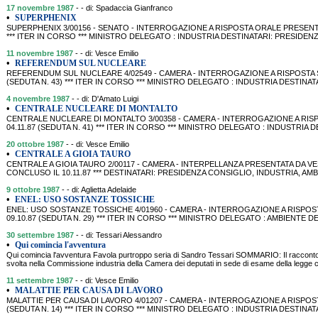
17 novembre 1987
- - di: Spadaccia Gianfranco
•
SUPERPHENIX
SUPERPHENIX 3/00156 - SENATO - INTERROGAZIONE A RISPOSTA ORALE PRESENTATA
*** ITER IN CORSO *** MINISTRO DELEGATO : INDUSTRIA DESTINATARI: PRESIDENZA
11 novembre 1987
- - di: Vesce Emilio
•
REFERENDUM SUL NUCLEARE
REFERENDUM SUL NUCLEARE 4/02549 - CAMERA - INTERROGAZIONE A RISPOSTA SC
(SEDUTA N. 43) *** ITER IN CORSO *** MINISTRO DELEGATO : INDUSTRIA DESTINA
4 novembre 1987
- - di: D'Amato Luigi
•
CENTRALE NUCLEARE DI MONTALTO
CENTRALE NUCLEARE DI MONTALTO 3/00358 - CAMERA - INTERROGAZIONE A RISP
04.11.87 (SEDUTA N. 41) *** ITER IN CORSO *** MINISTRO DELEGATO : INDUSTRIA D
20 ottobre 1987
- - di: Vesce Emilio
•
CENTRALE A GIOIA TAURO
CENTRALE A GIOIA TAURO 2/00117 - CAMERA - INTERPELLANZA PRESENTATA DA VESCE 
CONCLUSO IL 10.11.87 *** DESTINATARI: PRESIDENZA CONSIGLIO, INDUSTRIA, AMBIEN
9 ottobre 1987
- - di: Aglietta Adelaide
•
ENEL: USO SOSTANZE TOSSICHE
ENEL: USO SOSTANZE TOSSICHE 4/01960 - CAMERA - INTERROGAZIONE A RISPOSTA
09.10.87 (SEDUTA N. 29) *** ITER IN CORSO *** MINISTRO DELEGATO : AMBIENTE D
30 settembre 1987
- - di: Tessari Alessandro
•
Qui comincia l'avventura
Qui comincia l'avventura Favola purtroppo seria di Sandro Tessari SOMMARIO: Il racconto 
svolta nella Commissione industria della Camera dei deputati in sede di esame della legge 
11 settembre 1987
- - di: Vesce Emilio
•
MALATTIE PER CAUSA DI LAVORO
MALATTIE PER CAUSA DI LAVORO 4/01207 - CAMERA - INTERROGAZIONE A RISPOSTA
(SEDUTA N. 14) *** ITER IN CORSO *** MINISTRO DELEGATO : INDUSTRIA DESTINATA