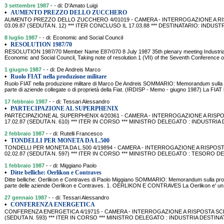
3 settembre 1987
- - di: D'Amato Luigi
•
AUMENTO PREZZO DELLO ZUCCHERO
AUMENTO PREZZO DELLO ZUCCHERO 4/01019 - CAMERA - INTERROGAZIONE A RISP
03.09.87 (SEDUTA N. 12) *** ITER CONCLUSO IL 17.03.88 *** DESTINATARIO: INDUSTRIA
8 luglio 1987
- - di: Economic and Social Council
•
RESOLUTION 1987/70
RESOLUTION 1987/70 Member Name E87r070 8 July 1987 35th plenary meeting Industrial
Economic and Social Council, Taking note of resolution 1 (VII) of the Seventh Conference of
1 giugno 1987
- - di: De Andreis Marco
•
Ruolo FIAT nella produzione militare
Ruolo FIAT nella produzione militare di Marco De Andreis SOMMARIO: Memorandum sulla pr
parte di aziende collegate o di proprietà della Fiat. (IRDISP - Memo - giugno 1987) La FIAT 
17 febbraio 1987
- - di: Tessari Alessandro
•
PARTECIPAZIONE AL SUPERPHENIX
PARTECIPAZIONE AL SUPERPHENIX 4/20361 - CAMERA - INTERROGAZIONE A RISPOS
17.02.87 (SEDUTA N. 610) *** ITER IN CORSO *** MINISTRO DELEGATO : INDUSTRIA
2 febbraio 1987
- - di: Rutelli Francesco
•
TONDELLI PER MONETA DA L.500
TONDELLI PER MONETA DA L.500 4/19894 - CAMERA - INTERROGAZIONE A RISPOSTA
02.02.87 (SEDUTA N. 597) *** ITER IN CORSO *** MINISTRO DELEGATO : TESORO 
1 febbraio 1987
- - di: Miggiano Paolo
•
Ditte belliche: Oerlikon e Contraves
Ditte belliche: Oerlikon e Contraves di Paolo Miggiano SOMMARIO: Memorandum sulla produ
parte delle aziende Oerlikon e Contraves. 1. OERLIKON E CONTRAVES La Oerlikon e' un 
27 gennaio 1987
- - di: Tessari Alessandro
•
CONFERENZA ENERGETICA
CONFERENZA ENERGETICA 4/19715 - CAMERA - INTERROGAZIONE A RISPOSTA SCRIT
(SEDUTA N. 593) *** ITER IN CORSO *** MINISTRO DELEGATO : INDUSTRIA DESTINA