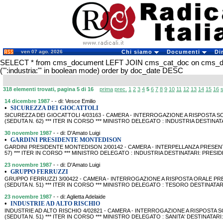
ven 07 ago. 2026
Chi siamo
Documenti
Di
SELECT * from cms_document LEFT JOIN cms_cat_doc on cms_
('":industria:"' in boolean mode) order by doc_date DESC
318 elementi trovati, pagina 5 di 16
prima
prec.
1
2
3
4
5
6
7
8
9
10
11
12
13
14
15
16
14 dicembre 1987
- - di: Vesce Emilio
•
SICUREZZA DEI GIOCATTOLI
SICUREZZA DEI GIOCATTOLI 4/03163 - CAMERA - INTERROGAZIONE A RISPOSTA SCR
(SEDUTA N. 62) *** ITER IN CORSO *** MINISTRO DELEGATO : INDUSTRIA DESTINATAR
30 novembre 1987
- - di: D'Amato Luigi
•
GARDINI PRESIDENTE MONTEDISON
GARDINI PRESIDENTE MONTEDISON 2/00142 - CAMERA - INTERPELLANZA PRESENTATA
57) *** ITER IN CORSO *** MINISTRO DELEGATO : INDUSTRIA DESTINATARI: PRES
23 novembre 1987
- - di: D'Amato Luigi
•
GRUPPO FERRUZZI
GRUPPO FERRUZZI 3/00422 - CAMERA - INTERROGAZIONE A RISPOSTA ORALE PRESE
(SEDUTA N. 51) *** ITER IN CORSO *** MINISTRO DELEGATO : TESORO DESTINAT
23 novembre 1987
- - di: Aglietta Adelaide
•
INDUSTRIE AD ALTO RISCHIO
INDUSTRIE AD ALTO RISCHIO 4/02821 - CAMERA - INTERROGAZIONE A RISPOSTA SCR
(SEDUTA N. 51) *** ITER IN CORSO *** MINISTRO DELEGATO : SANITA' DESTINATARI: