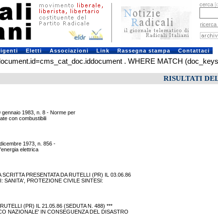
cerca
[
ricerca
rigenti
Eletti
Associazioni
Link
Rassegna stampa
Contattaci
ument.id=cms_cat_doc.iddocument . WHERE MATCH (doc_keys) AGA
RISULTATI DE
0 gennaio 1983, n. 8 - Norme per
tate con combustibili
 dicembre 1973, n. 856 -
'energia elettrica
CRITTA PRESENTATA DA RUTELLI (PR) IL 03.06.86
I: SANITA', PROTEZIONE CIVILE SINTESI:
LLI (PR) IL 21.05.86 (SEDUTA N. 488) ***
ETICO NAZIONALE' IN CONSEGUENZA DEL DISASTRO