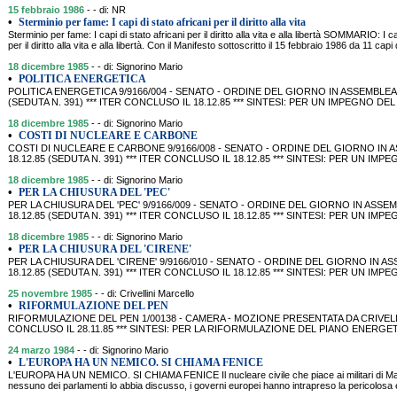
15 febbraio 1986
- - di: NR
•
Sterminio per fame: I capi di stato africani per il diritto alla vita
Sterminio per fame: I capi di stato africani per il diritto alla vita e alla libertà SOMMARIO: I ca
per il diritto alla vita e alla libertà. Con il Manifesto sottoscritto il 15 febbraio 1986 da 11 capi 
18 dicembre 1985
- - di: Signorino Mario
•
POLITICA ENERGETICA
POLITICA ENERGETICA 9/9166/004 - SENATO - ORDINE DEL GIORNO IN ASSEMBLEA
(SEDUTA N. 391) *** ITER CONCLUSO IL 18.12.85 *** SINTESI: PER UN IMPEGNO 
18 dicembre 1985
- - di: Signorino Mario
•
COSTI DI NUCLEARE E CARBONE
COSTI DI NUCLEARE E CARBONE 9/9166/008 - SENATO - ORDINE DEL GIORNO IN 
18.12.85 (SEDUTA N. 391) *** ITER CONCLUSO IL 18.12.85 *** SINTESI: PER UN
18 dicembre 1985
- - di: Signorino Mario
•
PER LA CHIUSURA DEL 'PEC'
PER LA CHIUSURA DEL 'PEC' 9/9166/009 - SENATO - ORDINE DEL GIORNO IN ASS
18.12.85 (SEDUTA N. 391) *** ITER CONCLUSO IL 18.12.85 *** SINTESI: PER UN
18 dicembre 1985
- - di: Signorino Mario
•
PER LA CHIUSURA DEL 'CIRENE'
PER LA CHIUSURA DEL 'CIRENE' 9/9166/010 - SENATO - ORDINE DEL GIORNO IN 
18.12.85 (SEDUTA N. 391) *** ITER CONCLUSO IL 18.12.85 *** SINTESI: PER UN
25 novembre 1985
- - di: Crivellini Marcello
•
RIFORMULAZIONE DEL PEN
RIFORMULAZIONE DEL PEN 1/00138 - CAMERA - MOZIONE PRESENTATA DA CRIVELLINI (
CONCLUSO IL 28.11.85 *** SINTESI: PER LA RIFORMULAZIONE DEL PIANO ENER
24 marzo 1984
- - di: Signorino Mario
•
L'EUROPA HA UN NEMICO. SI CHIAMA FENICE
L'EUROPA HA UN NEMICO. SI CHIAMA FENICE Il nucleare civile che piace ai militari di
nessuno dei parlamenti lo abbia discusso, i governi europei hanno intrapreso la pericolosa 