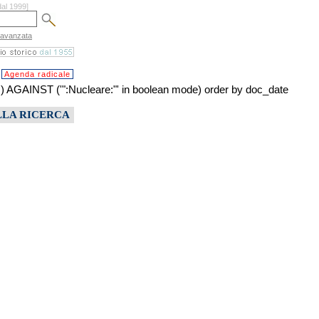
dal 1999]
 avanzata
Agenda radicale
INST ('":Nucleare:"' in boolean mode) order by doc_date
LLA RICERCA