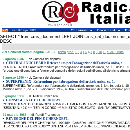
ven 07 ago. 2026
Chi siamo
Documenti
Di
SELECT * from cms_document LEFT JOIN cms_cat_doc on cms_doc
DESC
259 elementi trovati, pagina 6 di 13
prima
prec.
1
2
3
4
5
6
7
8
9
10
11
succ.
ultima
6 agosto 1986
- - di: Camera dei deputati
•
CENTRALI NUCLEARI: Referendum per l'abrogazione dell'articolo unico, c
CENTRALI NUCLEARI: Referendum per l'abrogazione dell'articolo unico, co. 13, della L. 1
l'erogazione di contributi a favore dei comuni e delle regioni sedi di centrali elettriche alimen
6 agosto 1986
- - di: Camera dei deputati
•
SUPERPHENIX: Referendum per l'abrogazione dell'articolo unico, co. 1,
SUPERPHENIX: Referendum per l'abrogazione dell'articolo unico, co. 1, lett. b), della L. 18
Modifica all'art. 1, co. 7, L. 6 dicembre 1962, n. 1643, sull'istituzione dell'Ente nazionale per l
3 giugno 1986
- - di: Rutelli Francesco
•
CONSEGUENZE DI CHERNOBYL
CONSEGUENZE DI CHERNOBYL 4/15630 - CAMERA - INTERROGAZIONE A RISPOSTA S
(SEDUTA N. 491) *** ITER IN CORSO *** MINISTRO DELEGATO : SANITA' DESTINATAR
21 maggio 1986
- - di: Rutelli Francesco
•
REVISIONE DEL PEN E CHERNOBYL
REVISIONE DEL PEN E CHERNOBYL 1/00189 - CAMERA - MOZIONE PRESENTATA DA RUTE
ITER CONCLUSO IL 03.06.86 *** SINTESI: PER LA REVISIONE DEL 'PIANO ENERG