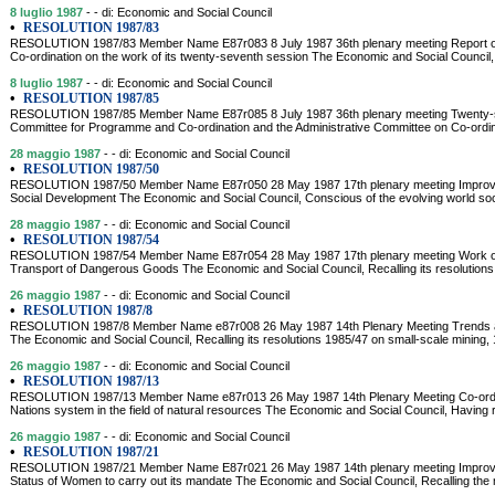
8 luglio 1987
- - di: Economic and Social Council
•
RESOLUTION 1987/83
RESOLUTION 1987/83 Member Name E87r083 8 July 1987 36th plenary meeting Report o
Co-ordination on the work of its twenty-seventh session The Economic and Social Council,
8 luglio 1987
- - di: Economic and Social Council
•
RESOLUTION 1987/85
RESOLUTION 1987/85 Member Name E87r085 8 July 1987 36th plenary meeting Twenty-sec
Committee for Programme and Co-ordination and the Administrative Committee on Co-ordi
28 maggio 1987
- - di: Economic and Social Council
•
RESOLUTION 1987/50
RESOLUTION 1987/50 Member Name E87r050 28 May 1987 17th plenary meeting Improvem
Social Development The Economic and Social Council, Conscious of the evolving world soci
28 maggio 1987
- - di: Economic and Social Council
•
RESOLUTION 1987/54
RESOLUTION 1987/54 Member Name E87r054 28 May 1987 17th plenary meeting Work of 
Transport of Dangerous Goods The Economic and Social Council, Recalling its resolution
26 maggio 1987
- - di: Economic and Social Council
•
RESOLUTION 1987/8
RESOLUTION 1987/8 Member Name e87r008 26 May 1987 14th Plenary Meeting Trends and
The Economic and Social Council, Recalling its resolutions 1985/47 on small-scale mining,
26 maggio 1987
- - di: Economic and Social Council
•
RESOLUTION 1987/13
RESOLUTION 1987/13 Member Name e87r013 26 May 1987 14th Plenary Meeting Co-ordina
Nations system in the field of natural resources The Economic and Social Council, Having 
26 maggio 1987
- - di: Economic and Social Council
•
RESOLUTION 1987/21
RESOLUTION 1987/21 Member Name E87r021 26 May 1987 14th plenary meeting Improving 
Status of Women to carry out its mandate The Economic and Social Council, Recalling th