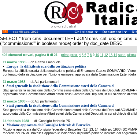
sab 08 ago. 2026
Chi siamo
Documenti
Di
SELECT * from cms_document LEFT JOIN cms_cat_doc on cms_
('":commissione:"' in boolean mode) order by doc_date DESC
404 elementi trovati, pagina 9 di 21
prima
prec.
4
5
6
7
8
9
10
11
12
13
14
succ.
ultima
11 marzo 1988
- - di: Gazzo Emanuele
•
Europa: la difficile strada della costituzione politica
Europa: la difficile strada della costituzione politica di Emanuele Gazzo SOMMARIO: Viene ripo
contenuto della risoluzione per l'Unione europea, approvata dalla Commissione Esteri della
11 marzo 1988
- - di: Atti parlamentari
•
Stati generali: la risoluzione della Commissione esteri della Camera d
Stati generali: la risoluzione della Commissione esteri della Camera dei Deputati SOMMARIO:
approvata dalla Commissione Affari esteri della Camera dei Deputati, in cui si chiede di aff
11 marzo 1988
- - di: Atti parlamentari
•
Stati generali: la risoluzione della Commissione esteri della Camera d
Stati generali: la risoluzione della Commissione esteri della Camera dei Deputati SOMMARIO:
approvata dalla Commissione Affari esteri della Camera dei Deputati, in cui si chiede di aff
14 febbraio 1988
- - di: Consiglio federale PR
•
Mozione approvata dal Consiglio federale di Bruxelles
Mozione approvata dal Consiglio federale di Bruxelles (12, 13, 14, febbraio 1988) SOMMA
federale del PR di Bruxelles approva le indicazioni di priorità politiche indicate dal segretario