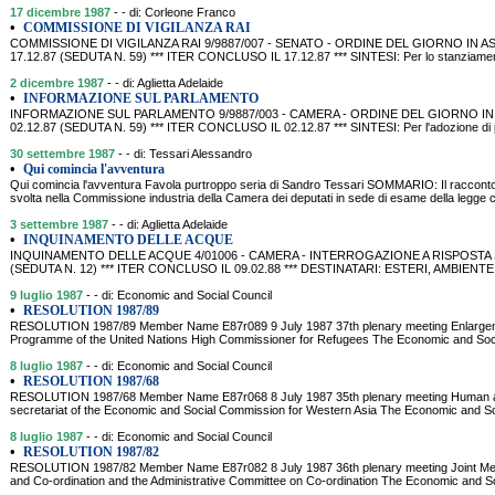
17 dicembre 1987
- - di: Corleone Franco
•
COMMISSIONE DI VIGILANZA RAI
COMMISSIONE DI VIGILANZA RAI 9/9887/007 - SENATO - ORDINE DEL GIORNO IN
17.12.87 (SEDUTA N. 59) *** ITER CONCLUSO IL 17.12.87 *** SINTESI: Per lo stanziament
2 dicembre 1987
- - di: Aglietta Adelaide
•
INFORMAZIONE SUL PARLAMENTO
INFORMAZIONE SUL PARLAMENTO 9/9887/003 - CAMERA - ORDINE DEL GIORNO IN 
02.12.87 (SEDUTA N. 59) *** ITER CONCLUSO IL 02.12.87 *** SINTESI: Per l'adozione di p
30 settembre 1987
- - di: Tessari Alessandro
•
Qui comincia l'avventura
Qui comincia l'avventura Favola purtroppo seria di Sandro Tessari SOMMARIO: Il racconto 
svolta nella Commissione industria della Camera dei deputati in sede di esame della legge 
3 settembre 1987
- - di: Aglietta Adelaide
•
INQUINAMENTO DELLE ACQUE
INQUINAMENTO DELLE ACQUE 4/01006 - CAMERA - INTERROGAZIONE A RISPOSTA SC
(SEDUTA N. 12) *** ITER CONCLUSO IL 09.02.88 *** DESTINATARI: ESTERI, AMBIENTE SI
9 luglio 1987
- - di: Economic and Social Council
•
RESOLUTION 1987/89
RESOLUTION 1987/89 Member Name E87r089 9 July 1987 37th plenary meeting Enlargemen
Programme of the United Nations High Commissioner for Refugees The Economic and Socia
8 luglio 1987
- - di: Economic and Social Council
•
RESOLUTION 1987/68
RESOLUTION 1987/68 Member Name E87r068 8 July 1987 35th plenary meeting Human and 
secretariat of the Economic and Social Commission for Western Asia The Economic and Soci
8 luglio 1987
- - di: Economic and Social Council
•
RESOLUTION 1987/82
RESOLUTION 1987/82 Member Name E87r082 8 July 1987 36th plenary meeting Joint Mee
and Co-ordination and the Administrative Committee on Co-ordination The Economic and Soci