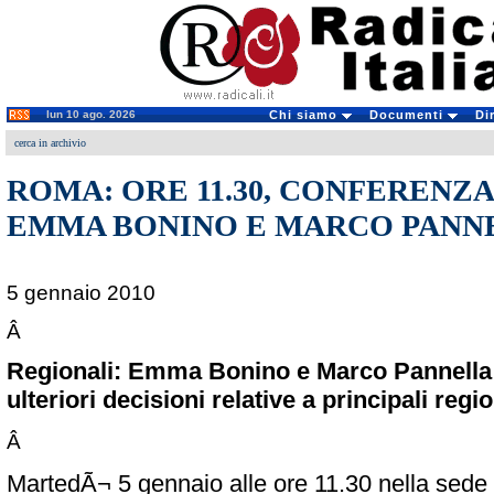
lun 10 ago. 2026
Chi siamo
Documenti
Di
cerca in archivio
ROMA: ORE 11.30, CONFERENZA
EMMA BONINO E MARCO PANN
5 gennaio 2010
Â
Regionali: Emma Bonino e Marco Pannell
ulteriori decisioni relative a principali regio
Â
MartedÃ¬ 5 gennaio alle ore 11.30 nella sede d