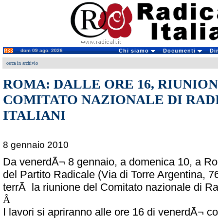
dom 09 ago. 2026
Chi siamo
Documenti
Di
cerca in archivio
ROMA: DALLE ORE 16, RIUNIO
COMITATO NAZIONALE DI RAD
ITALIANI
8 gennaio 2010
Da venerdÃ¬ 8 gennaio, a domenica 10, a Ro
del Partito Radicale (Via di Torre Argentina, 7
terrÃ la riunione del Comitato nazionale di Radi
Â
I lavori si apriranno alle ore 16 di venerdÃ¬ co