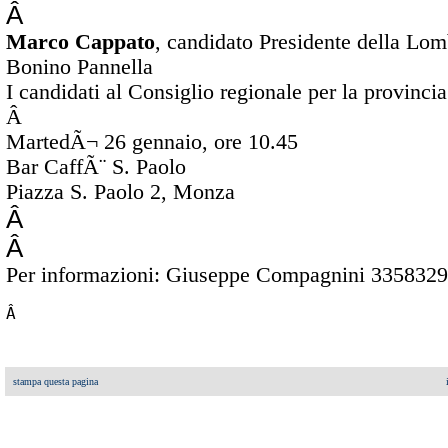
Â
Marco Cappato
, candidato Presidente della Lomb
Bonino Pannella
I candidati al Consiglio regionale per la provinc
Â
MartedÃ¬ 26 gennaio,
ore 10.45
Bar CaffÃ¨ S. Paolo
Piazza S. Paolo 2, Monza
Â
Â
Per informazioni: Giuseppe Compagnini 335832
Â 
stampa questa pagina