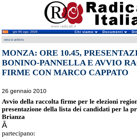
gio 06 ago. 2026
Chi siamo
Documenti
Di
cerca in archivio
MONZA: ORE 10.45, PRESENTAZ
BONINO-PANNELLA E AVVIO R
FIRME CON MARCO CAPPATO
26 gennaio 2010
Avvio della raccolta firme per le elezioni regi
presentazione della lista dei candidati per la 
Brianza
Â
partecipano: