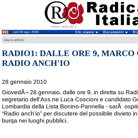
sab 08 ago. 2026
Chi siamo
Documenti
Di
cerca in archivio
RADIO1: DALLE ORE 9, MARCO
RADIO ANCH'IO
28 gennaio 2010
GiovedÃ¬ 28 gennaio, dalle ore 9, in diretta su Ra
segretario dell’Ass.ne Luca Coscioni e candidato G
Lombardia della Lista Bonino-Pannella - sarÃ ospi
“Radio anch’io” per discutere del possibile divieto in
burqa nei luoghi pubblici.