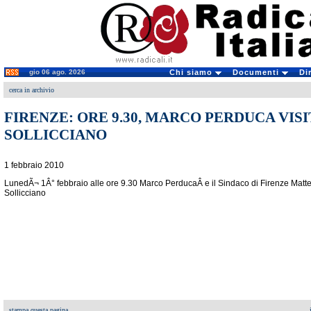
gio 06 ago. 2026
Chi siamo
Documenti
Di
cerca in archivio
FIRENZE: ORE 9.30, MARCO PERDUCA VISI
SOLLICCIANO
1 febbraio 2010
LunedÃ¬ 1Â° febbraio alle ore 9.30 Marco PerducaÂ e il Sindaco di Firenze Matteo
Sollicciano
stampa questa pagina