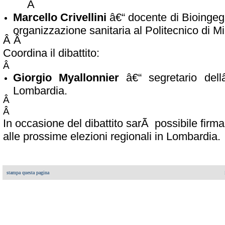
Â
Marcello Crivellini
â€“ docente di Bioingegn
organizzazione sanitaria al Politecnico di M
Â Â
Coordina il dibattito:
Â
Giorgio Myallonnier
â€“ segretario dell
Lombardia.
Â
Â
In occasione del dibattito sarÃ possibile firm
alle prossime elezioni regionali in Lombardia.
stampa questa pagina