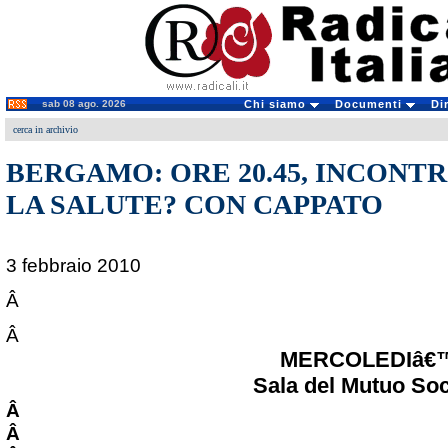
sab 08 ago. 2026
Chi siamo
Documenti
Di
cerca in archivio
BERGAMO: ORE 20.45, INCONT
LA SALUTE? CON CAPPATO
3 febbraio 2010
Â
Â
MERCOLEDIâ€™ 
Sala del Mutuo Soc
Â
Â