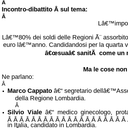
Â
Incontro-dibattito Â sul tema:
Â
Lâ€™import
Lâ€™80% dei soldi delle Regioni Ã¨ assorbito d
euro lâ€™anno. Candidandosi per la quarta vol
â€œsuaâ€ sanitÃ come un m
Ma le cose non
Ne parlano:
Â
Marco Cappato
â€“ segretario dellâ€™Asso
della Regione Lombardia.
Â
Silvio Viale
â€“ medico ginecologo, protag
Â Â Â Â Â Â Â Â Â Â Â Â Â Â Â Â Â Â Â Â
in Italia, candidato in Lombardia.