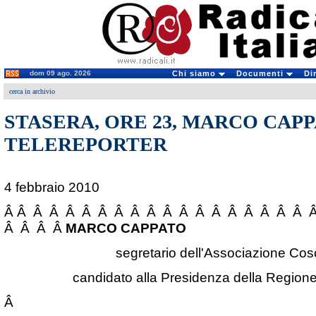
dom 09 ago. 2026
Chi siamo
Documenti
Di
cerca in archivio
STASERA, ORE 23, MARCO CAPP
TELEREPORTER
4 febbraio 2010
Â Â Â Â Â Â Â Â Â Â Â Â Â Â Â Â Â Â Â 
Â Â Â Â
MARCO CAPPATO
segretario dell'Associazione Cos
candidato alla Presidenza della Region
Â