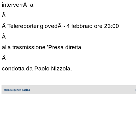
interverrÃ a
Â
Â
Telereporter giovedÃ¬ 4 febbraio ore 23:00
Â
alla trasmissione 'Presa diretta'
Â
condotta da Paolo Nizzola.
stampa questa pagina