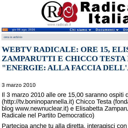
gio 06 ago. 2026
Chi siamo
Documenti
Di
cerca in archivio
WEBTV RADICALE: ORE 15, EL
ZAMPARUTTI E CHICCO TESTA
"ENERGIE: ALLA FACCIA DELL
3 marzo 2010
Il 3 marzo 2010 alle ore 15,00 saranno ospiti 
(http://tv.boninopannella.it) Chicco Testa (fond
blog www.newnuclear.it) e Elisabetta Zamparu
Radicale nel Partito Democratico)
Partecipa anche tu alla diretta, interagisci con 