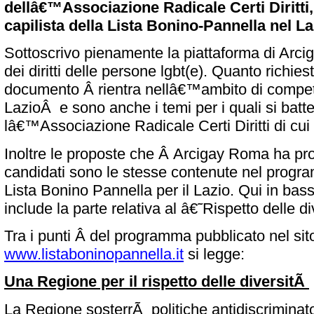
dellâ€™Associazione Radicale Certi Diritti,
capilista della Lista Bonino-Pannella nel La
Sottoscrivo pienamente la piattaforma di Arci
dei diritti delle persone lgbt(e). Quanto richies
documento Â rientra nellâ€™ambito di compe
LazioÂ e sono anche i temi per i quali si bat
lâ€™Associazione Radicale Certi Diritti di cui 
Inoltre le proposte che Â Arcigay Roma ha prop
candidati sono le stesse contenute nel progra
Lista Bonino Pannella per il Lazio. Qui in bass
include la parte relativa al â€˜Rispetto delle
Tra i punti Â del programma pubblicato nel sit
www.listaboninopannella.it
si legge:
Una Regione per il rispetto delle diversitÃ
La Regione sosterrÃ politiche antidiscriminator