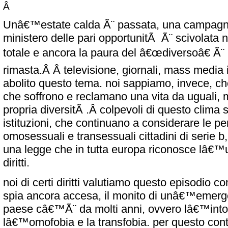
Â
U
nâ€™estate calda Ã¨ passata, una campagna 
ministero delle pari opportunitÃ Ã¨ scivolata n
totale e ancora la paura del â€œdiversoâ€ Ã¨
rimasta.Â Â televisione, giornali, mass media
abolito questo tema. noi sappiamo, invece, ch
che soffrono e reclamano una vita da uguali, m
propria diversitÃ .Â colpevoli di questo clima
istituzioni, che continuano a considerare le p
omosessuali e transessuali cittadini di serie b,
una legge che in tutta europa riconosce lâ€™
diritti.
noi di certi diritti valutiamo questo episodio 
spia ancora accesa, il monito di unâ€™emerg
paese câ€™Ã¨ da molti anni, ovvero lâ€™into
lâ€™omofobia e la transfobia. per questo co