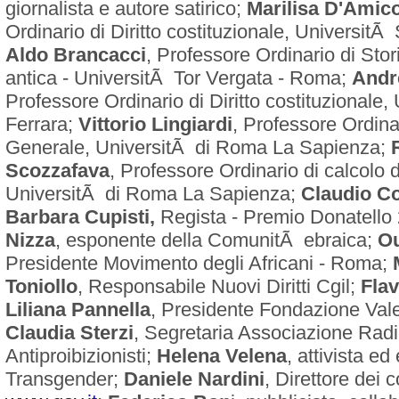
giornalista e autore satirico;
Marilisa D'Amic
Ordinario di Diritto costituzionale, UniversitÃ 
Aldo Brancacci
, Professore Ordinario di Stori
antica - UniversitÃ Tor Vergata - Roma;
Andr
Professore Ordinario di Diritto costituzionale,
Ferrara;
Vittorio Lingiardi
, Professore Ordina
Generale, UniversitÃ di Roma La Sapienza;
Scozzafava
, Professore Ordinario di calcolo d
UniversitÃ di Roma La Sapienza;
Claudio C
Barbara Cupisti,
Regista - Premio Donatello
Nizza
, esponente della ComunitÃ ebraica;
O
Presidente Movimento degli Africani - Roma;
Toniollo
, Responsabile Nuovi Diritti Cgil;
Flav
Liliana Pannella
, Presidente Fondazione Vale
Claudia Sterzi
, Segretaria Associazione Radi
Antiproibizionisti;
Helena Velena
, attivista e
Transgender;
Daniele Nardini
, Direttore dei 