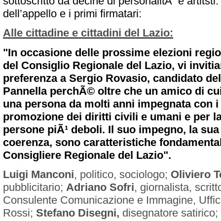
sottoscritto da decine di personalitÃ e artitsti. 
dell’appello e i primi firmatari:
Alle cittadine e cittadini del Lazio:
"In occasione delle prossime elezioni region
del Consiglio Regionale del Lazio, vi inviti
preferenza a Sergio Rovasio, candidato del
Pannella perchÃ© oltre che un amico di cui
una persona da molti anni impegnata con i r
promozione dei diritti civili e umani e per l
persone piÃ¹ deboli. Il suo impegno, la su
coerenza, sono caratteristiche fondamentali
Consigliere Regionale del Lazio".
Luigi Manconi
, politico, sociologo;
Oliviero 
pubblicitario;
Adriano Sofri
, giornalista, scrit
Consulente Comunicazione e Immagine, Uffi
Rossi;
Stefano Disegni,
disegnatore satirico;