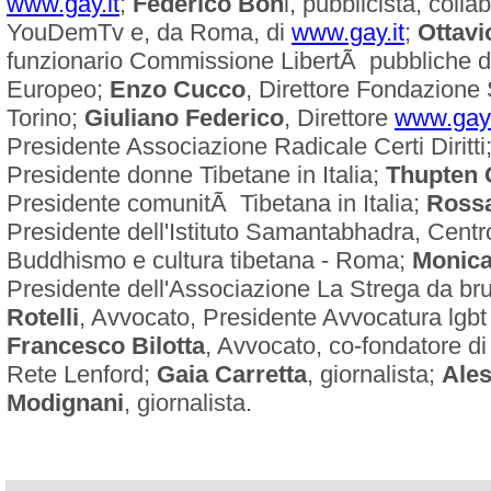
www.gay.it
;
Federico Bon
i, pubblicista, colla
YouDemTv e, da Roma, di
www.gay.it
;
Ottavi
funzionario Commissione LibertÃ pubbliche 
Europeo;
Enzo Cucco
, Direttore Fondazione
Torino;
Giuliano Federico
, Direttore
www.gay.
Presidente Associazione Radicale Certi Diritti
Presidente donne Tibetane in Italia;
Thupten
Presidente comunitÃ Tibetana in Italia;
Rossa
Presidente dell'Istituto Samantabhadra, Centro
Buddhismo e cultura tibetana - Roma;
Monica
Presidente dell'Associazione La Strega da br
Rotelli
, Avvocato, Presidente Avvocatura lgbt
Francesco Bilotta
, Avvocato, co-fondatore di
Rete Lenford;
Gaia Carretta
, giornalista;
Ales
Modignani
, giornalista.