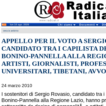
lun 10 ago. 2026
Chi siamo
Documenti
Di
cerca in archivio
APPELLO PER IL VOTO A SERGI
CANDIDATO TRA I CAPILISTA D
BONINO-PANNELLA ALLA REGI
ARTISTI, GIORNALISTI, PROFE
UNIVERSITARI, TIBETANI, AVVOC
24 marzo 2010
I sostenitori di Sergio Rovasio, candidato tra i 
Bonino-Pannella alla Regione Lazio, hanno p