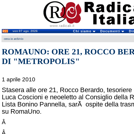
ven 07 ago. 2026
Chi siamo
Documenti
Di
cerca in archivio
ROMAUNO: ORE 21, ROCCO BE
DI "METROPOLIS"
1 aprile 2010
Stasera alle ore 21, Rocco Berardo, tesoriere
Luca Coscioni e neoeletto al Consiglio della 
Lista Bonino Pannella, sarÃ ospite della tras
su RomaUno.
Â
Â