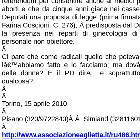
referendum per consentire anche ai medici pri
aborti e che da cinque anni giace nei casse
Deputati una proposta di legge (prima firmata
Farina Coscioni, C. 276), Â predisposta dal D
la presenza nei reparti di ginecologia d
personale non obiettore.
Â
Ci pare che come radicali quello che potev
lâ€™abbiamo fatto e lo facciamo; ma dov
delle donne? E il PD dirÃ e soprattutto 
qualcosa?
Â
Â
Torino, 15 aprile 2010
Â
Pisano (320/9722843)Â Â Simiand (3281160
Â
http://www.associazioneaglietta.it/ru486.ht