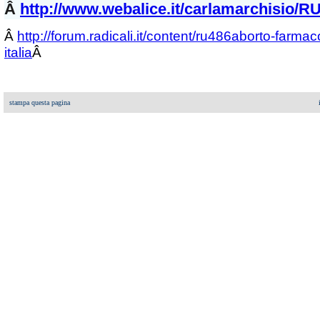
Â
http://www.webalice.it/carlamarchisio/R
Â
http://forum.radicali.it/content/ru486aborto-farmac
italia
Â
stampa questa pagina