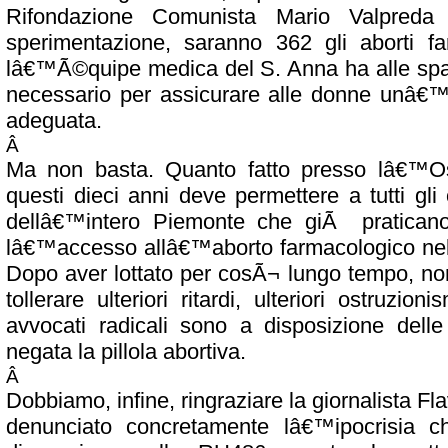
Rifondazione Comunista Mario Valpred
sperimentazione, saranno 362 gli aborti fa
lâ€™Ã©quipe medica del S. Anna ha alle spal
necessario per assicurare alle donne unâ€™
adeguata.
Â
Ma non basta. Quanto fatto presso lâ€™O
questi dieci anni deve permettere a tutti gli
dellâ€™intero Piemonte che giÃ praticano
lâ€™accesso allâ€™aborto farmacologico nel g
Dopo aver lottato per cosÃ¬ lungo tempo, non
tollerare ulteriori ritardi, ulteriori ostruzioni
avvocati radicali sono a disposizione del
negata la pillola abortiva.
Â
Dobbiamo, infine, ringraziare la giornalista Fl
denunciato concretamente lâ€™ipocrisia c