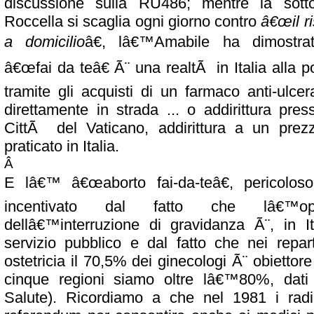
discussione sulla RU486; mentre la sotto
Roccella si scaglia ogni giorno contro
â€œil r
a domicilio
â€, lâ€™Amabile ha dimostra
â€œfai da teâ€ Ã¨ una realtÃ in Italia alla p
tramite gli acquisti di un farmaco anti-ulcer
direttamente in strada ... o addirittura pres
CittÃ del Vaticano, addirittura a un prez
praticato in Italia.
Â
E lâ€™ â€œaborto fai-da-teâ€, pericolos
incentivato dal fatto che lâ€™op
dellâ€™interruzione di gravidanza Ã¨, in I
servizio pubblico e dal fatto che nei repar
ostetricia il 70,5% dei ginecologi Ã¨ obiettor
cinque regioni siamo oltre lâ€™80%, dati 
Salute). Ricordiamo a che nel 1981 i rad