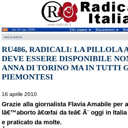
lun 10 ago. 2026
Chi siamo
Documenti
Di
cerca in archivio
RU486, RADICALI: LA PILLOLA
DEVE ESSERE DISPONIBILE NON
ANNA DI TORINO MA IN TUTTI 
PIEMONTESI
16 aprile 2010
Grazie alla giornalista Flavia Amabile per
lâ€™aborto â€œfai da teâ€ Ã¨ oggi in Italia 
e praticato da molte.