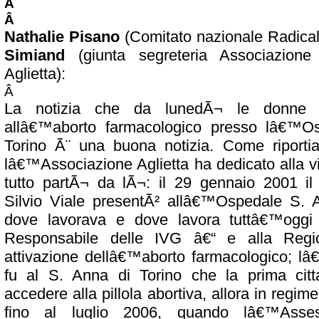
Â
Â
Nathalie Pisano
(Comitato nazionale Radicali
Simiand
(giunta segreteria Associazione
Aglietta):
Â
La notizia che da lunedÃ¬ le donne p
allâ€™aborto farmacologico presso lâ€™O
Torino Ã¨ una buona notizia. Come riportia
lâ€™Associazione Aglietta ha dedicato alla 
tutto partÃ¬ da lÃ¬: il 29 gennaio 2001 il
Silvio Viale presentÃ² allâ€™Ospedale S. 
dove lavorava e dove lavora tuttâ€™oggi 
Responsabile delle IVG â€“ e alla Regio
attivazione dellâ€™aborto farmacologico; l
fu al S. Anna di Torino che la prima citta
accedere alla pillola abortiva, allora in regim
fino al luglio 2006, quando lâ€™Asses