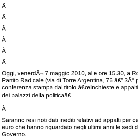
Â
Â
Â
Â
Â
Â
Oggi, venerdÃ¬ 7 maggio 2010, alle ore 15.30, a R
Partito Radicale (via di Torre Argentina, 76 â€“ 3Â° 
conferenza stampa dal titolo â€œInchieste e appalti
dei palazzi della politicaâ€.
Â
Saranno resi noti dati inediti relativi ad appalti per ce
euro che hanno riguardato negli ultimi anni le sedi
Governo.