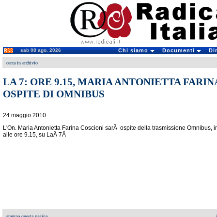
sab 08 ago. 2026
Chi siamo
Documenti
Di
cerca in archivio
LA 7: ORE 9.15, MARIA ANTONIETTA FARI
OSPITE DI OMNIBUS
24 maggio 2010
L'On. Maria Antonietta Farina Coscioni sarÃ ospite della trasmissione Omnibus, 
alle ore 9.15, su LaÂ 7Â
stampa questa pagina