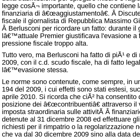
legge cosÃ¬ importante, quello che contiene 
finanziaria di â€œaggiustamentoâ€. Â Discut
fiscale il giornalista di Repubblica Massimo Gi
Â Berlusconi per ricordare un fatto: durante il
lâ€™attuale Premier giustificava l'evasione a 
pressione fiscale troppo alta.
Tutto vero, ma Berlusconi ha fatto di piÃ¹ e di
2009, con il c.d. scudo fiscale, ha di fatto lega
lâ€™evasione stessa.
Le norme sono contenute, come sempre, in un 
194 del 2009, i cui effetti sono stati estesi, s
aprile 2010. Si ricorda che ciÃ² ha consentito 
posizione dei â€œcontribuentiâ€ attraverso i
imposta straordinaria sulle attivitÃ Â finanziari
detenute al 31 dicembre 2008 ed effettuare g
richiesti per il rimpatrio o la regolarizzazione 
che va dal 30 dicembre 2009 sino alla data de