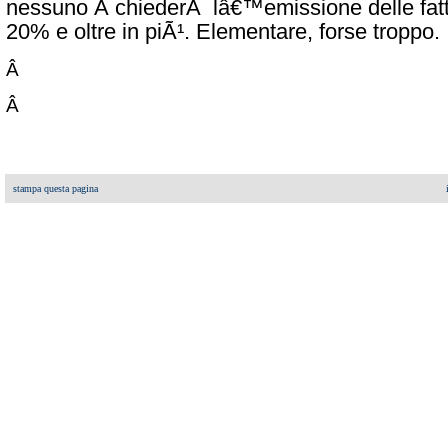
nessuno Â chiederÃ lâ€™emissione delle fatt
20% e oltre in piÃ¹. Elementare, forse troppo.
Â
Â
stampa questa pagina