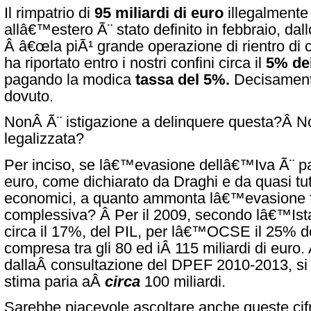
Il rimpatrio di
95 miliardi di euro
illegalmente
allâ€™estero Ã¨ stato definito in febbraio, dal
Â â€œla piÃ¹ grande operazione di rientro di ca
ha riportato entro i nostri confini circa il
5% del
pagando la modica
tassa del 5%.
Decisament
dovuto.
NonÂ Ã¨ istigazione a delinquere questa?Â N
legalizzata?
Per inciso, se lâ€™evasione dellâ€™Iva Ã¨ par
euro, come dichiarato da Draghi e da quasi tut
economici, a quanto ammonta lâ€™evasione f
complessiva? Â Per il 2009, s
econdo lâ€™Istat
circa il 17%, del PIL, per lâ€™OCSE il 25% de
compresa tra gli 80 ed iÂ 115 miliardi di euro
dallaÂ consultazione del DPEF 2010-2013, s
stima paria aÂ
circa
100 miliardi.
Sarebbe piacevole ascoltare anche queste cif