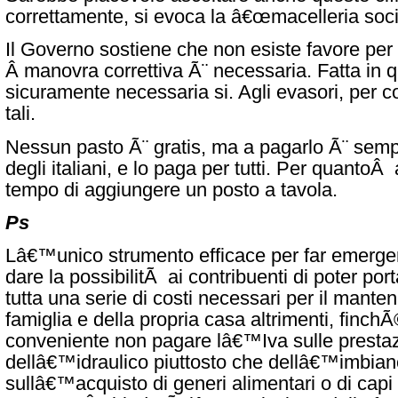
correttamente, si evoca la â€œmacelleria soci
Il Governo sostiene che non esiste favore per 
Â manovra correttiva Ã¨ necessaria. Fatta in
sicuramente necessaria si. Agli evasori, per 
tali.
Nessun pasto Ã¨ gratis, ma a pagarlo Ã¨ semp
degli italiani, e lo paga per tutti. Per quanto
tempo di aggiungere un posto a tavola.
Ps
Lâ€™unico strumento efficace per far emerg
dare la possibilitÃ ai contribuenti di poter po
tutta una serie di costi necessari per il mante
famiglia e della propria casa altrimenti, finc
conveniente non pagare lâ€™Iva sulle prestaz
dellâ€™idraulico piuttosto che dellâ€™imbian
sullâ€™acquisto di generi alimentari o di capi