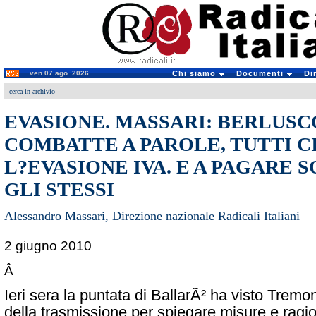
ven 07 ago. 2026
Chi siamo
Documenti
Di
cerca in archivio
EVASIONE. MASSARI: BERLUSC
COMBATTE A PAROLE, TUTTI C
L?EVASIONE IVA. E A PAGARE 
GLI STESSI
Alessandro Massari, Direzione nazionale Radicali Italiani
2 giugno 2010
Â
Ieri sera la puntata di BallarÃ² ha visto Tremon
della trasmissione per spiegare misure e ragio