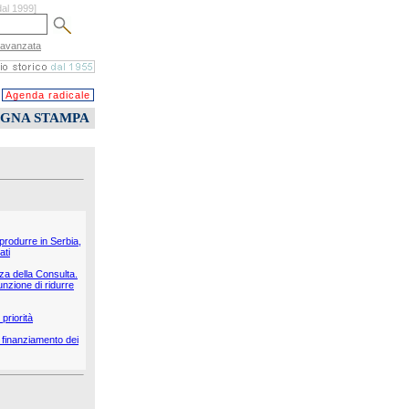
dal 1999]
 avanzata
Agenda radicale
EGNA STAMPA
 produrre in Serbia,
ati
nza della Consulta.
unzione di ridurre
priorità
il finanziamento dei