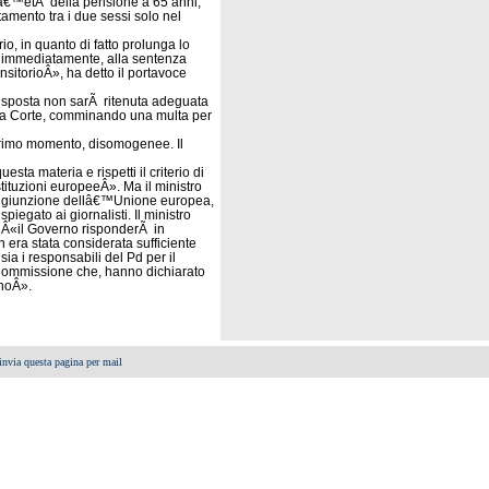
lâ€™etÃ della pensione a 65 anni,
amento tra i due sessi solo nel
io, in quanto di fatto prolunga lo
e immediatamente, alla sentenza
sitorioÂ», ha detto il portavoce
 risposta non sarÃ ritenuta adeguata
lla Corte, comminando una multa per
 primo momento, disomogenee. Il
a materia e rispetti il criterio di
stituzioni europeeÂ». Ma il ministro
a ingiunzione dellâ€™Unione europea,
iegato ai giornalisti. Il ministro
 Â«il Governo risponderÃ in
era stata considerata sufficiente
a i responsabili del Pd per il
a Commissione che, hanno dichiarato
anoÂ».
invia questa pagina per mail