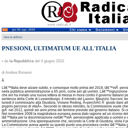
gio 06 ago. 2026
Chi siamo
Documenti
Di
cerca in archivio
PNESIONI, ULTIMATUM UE ALL'ITALIA
• da
la Repubblica
del 4 giugno 2010
di Andrea Bonanni
Â
Lâ€™Italia deve alzare subito, e comunque molto prima del 2018, lâ€™etÃ pens
nella pubblica amministrazione a 65 anni, come per gli uomini. Lâ€™ingiunzione
che ieri ha inviato una nuova lettera di messa in mora contro il governo italiano pe
sentenza della Corte di Lussemburgo. Il ministro del Lavoro, Maurizio Sacconi, 
lunedi il commissario alla Giustizia, Viviane Reding, Â«perchÃ© Ã¨ giusto dare all
proprio percorso di vitaÂ». Secondo lo stesso ministro, la Commissione vuole ch
giÃ nel 2012, quindi sei anni prima del termine previsto dal governo italiano. S
Nel novembre 2008 la magistratura europea aveva dato ragione ad un ricorso d
lâ€™Italia per la discriminazione nellâ€™etÃ pensionabile applicata a uomini e
amministrazione. Una sperequazione che, secondo la Corte di Giustizia, viola il pri
La Commissione aveva aperto su questo punto una procedura contro lâ€™Italia g