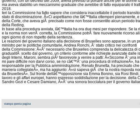
governo, con un decreto del 2009, aveva previsto di portare anche per le donne 
ma aveva stabilito un meccanismo graduale che avrebbe di fatto equiparato il tratt
2018.
Ieri la Commissione ha fatto sapere che considera inaccettabile il periodo transitor
stato di discriminazione. Â«Ci aspettiamo che lâ€™Italia ottemperi pienamente, 
della Corte, che aveva giÃ precisato come non fosse consentito alcun periodo tran
della Reding.
In base alla procedura avviata, lâ€™Italia ha ora due mesi per rispondere. Se la
e la norma non verrÃ corretta, la Commissione potrÃ fare nuovamente ricorso a
ogni giorno di non rispetto della sentenza.
Le reazioni del governo italiano alla decisione di Bruxelles sono apparse, in un
ministro per le politiche comunitarie, Andrea Ronchi, Ã¨ stato critico nei confronti
della Commissione: Â«Ãˆ necessario che Bruxelles comprenda la delicatezza di quest
gradualitÃ scelto dal governo, un criterio conforme alle richieste avanzate dalle i
degli Interni, Maroni, sembra piÃ¹ favorevole a venire a patti: Â«Siccome Ã¨ un
mi pare difficile non darvi corso, se no câ€™Ã¨ una procedura di infrazioneÂ», ha sp
responsabile per la Pubblica amministrazione, Renato Brunetta, ha precisato che
maniera collegialeÂ», ma ha aggiunto: Â«si sapeva giÃ che la nostra risposta non 
da BruxellesÂ». Sul fronte dellâ€™opposizione sia Emma Bonino, sia Rosi Bindi, si
lavoro e gli affari europei, hanno espresso soddisfazione per la decisione. dell
Sandro Gozi e Cesare Damiano, Â«Ã¨ una sonora bocciatura per il governo itali
stampa questa pagina