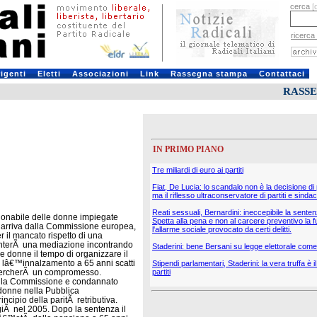
cerca
[
ricerca
rigenti
Eletti
Associazioni
Link
Rassegna stampa
Contattaci
RASS
IN PRIMO PIANO
Tre miliardi di euro ai partiti
Fiat, De Lucia: lo scandalo non è la decisione di
ma il riflesso ultraconservatore di partiti e sindac
Reati sessuali, Bernardini: ineccepibile la sente
ionabile delle donne impiegate
Spetta alla pena e non al carcere preventivo la f
 arriva dalla Commissione europea,
l'allarme sociale provocato da certi delitti.
r il mancato rispetto di una
tenterÃ una mediazione incontrando
Staderini: bene Bersani su legge elettorale come 
e donne il tempo di organizzare il
e lâ€™innalzamento a 65 anni scatti
Stipendi parlamentari, Staderini: la vera truffa è 
i cercherÃ un compromesso.
partiti
ella Commissione e condannato
 donne nella Pubblica
ncipio della paritÃ retributiva.
iÃ nel 2005. Dopo la sentenza il