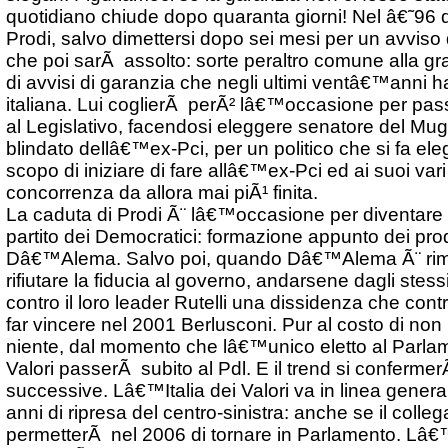
quotidiano chiude dopo quaranta giorni! Nel â€˜96 
Prodi, salvo dimettersi dopo sei mesi per un avviso
che poi sarÃ assolto: sorte peraltro comune alla gra
di avvisi di garanzia che negli ultimi ventâ€™anni ha
italiana. Lui coglierÃ perÃ² lâ€™occasione per pa
al Legislativo, facendosi eleggere senatore del Muge
blindato dellâ€™ex-Pci, per un politico che si fa ele
scopo di iniziare di fare allâ€™ex-Pci ed ai suoi var
concorrenza da allora mai piÃ¹ finita.
La caduta di Prodi Ã¨ lâ€™occasione per diventare t
partito dei Democratici: formazione appunto dei pro
Dâ€™Alema. Salvo poi, quando Dâ€™Alema Ã¨ rim
rifiutare la fiducia al governo, andarsene dagli stes
contro il loro leader Rutelli una dissidenza che con
far vincere nel 2001 Berlusconi. Pur al costo di no
niente, dal momento che lâ€™unico eletto al Parlam
Valori passerÃ subito al Pdl. E il trend si confermer
successive. Lâ€™Italia dei Valori va in linea genera
anni di ripresa del centro-sinistra: anche se il colleg
permetterÃ nel 2006 di tornare in Parlamento. Lâ€™I