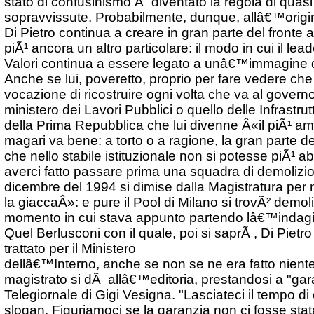
stato di confusinismo Ã¨ diventato la regola di quasi t
sopravvissute. Probabilmente, dunque, allâ€™origi
Di Pietro continua a creare in gran parte del fronte 
piÃ¹ ancora un altro particolare: il modo in cui il lea
Valori continua a essere legato a unâ€™immagine 
Anche se lui, poveretto, proprio per fare vedere ch
vocazione di ricostruire ogni volta che va al governo 
ministero dei Lavori Pubblici o quello delle Infrastrut
della Prima Repubblica che lui divenne Â«il piÃ¹ amat
magari va bene: a torto o a ragione, la gran parte dei
che nello stabile istituzionale non si potesse piÃ¹ a
averci fatto passare prima una squadra di demolizion
dicembre del 1994 si dimise dalla Magistratura per 
la giaccaÂ»: e pure il Pool di Milano si trovÃ² demoli
momento in cui stava appunto partendo lâ€™indagi
Quel Berlusconi con il quale, poi si saprÃ , Di Pietr
trattato per il Ministero
dellâ€™Interno, anche se non se ne era fatto nien
magistrato si dÃ allâ€™editoria, prestandosi a "garan
Telegiornale di Gigi Vesigna. "Lasciateci il tempo di 
slogan. Figuriamoci se la garanzia non ci fosse stata