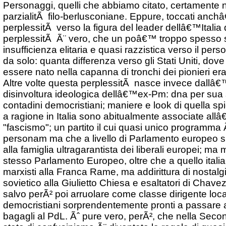
Personaggi, quelli che abbiamo citato, certamente n
parzialitÃ filo-berlusconiane. Eppure, toccati anch
perplessitÃ verso la figura del leader dellâ€™Italia 
perplessitÃ Ã¨ vero, che un poâ€™ troppo spesso 
insufficienza elitaria e quasi razzistica verso il pers
da solo: quanta differenza verso gli Stati Uniti, dov
essere nato nella capanna di tronchi dei pionieri era 
Altre volte questa perplessitÃ nasce invece dallâ
disinvoltura ideologica dellâ€™ex-Pm: dna per sua
contadini democristiani; maniere e look di quella spi
a ragione in Italia sono abitualmente associate allâ
"fascismo"; un partito il cui quasi unico programma Ã
personam ma che a livello di Parlamento europeo si
alla famiglia ultragarantista dei liberali europei; m
stesso Parlamento Europeo, oltre che a quello italian
marxisti alla Franca Rame, ma addirittura di nostalg
sovietico alla Giulietto Chiesa e esaltatori di Chavez
salvo perÃ² poi arruolare come classe dirigente loca
democristiani sorprendentemente pronti a passare
bagagli al PdL. Ãˆ pure vero, perÃ², che nella Sec