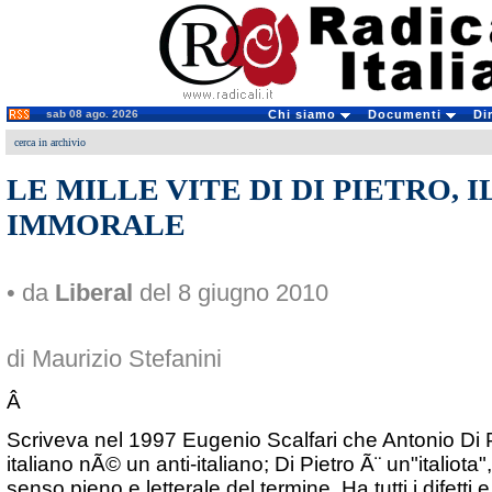
sab 08 ago. 2026
Chi siamo
Documenti
Di
cerca in archivio
LE MILLE VITE DI DI PIETRO, 
IMMORALE
• da
Liberal
del 8 giugno 2010
di Maurizio Stefanini
Â
Scriveva nel 1997 Eugenio Scalfari che Antonio Di 
italiano nÃ© un anti-italiano; Di Pietro Ã¨ un"italiota
senso pieno e letterale del termine. Ha tutti i difetti e