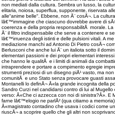
non mediati dalla cultura. Sembra un lusso, la cultur
elitaria, noiosa, superflua, supponente, riservata a
alle"anime belle". Ebbene, non Ã¨ cosÃ¬. La cultura
lâ€™immagine che ciascuno dovrebbe avere di sÃ©,
coerenza e della propria responsabilitÃ morale. La c
Ã¨ il filtro indispensabile che serve a contenere e s
lâ€™irruenza degli istinti e delle pulsioni vitali. A 
mediazione manchi ad Antonio Di Pietro cosÃ¬ com
Berlusconi che anche lui Ã¨ un italiota sotto il domin
elementari passioni e dei propri elementari interess
che hanno le qualitÃ e i limiti di animali da comba
intraprendere e portare a compimento egregie imp
strumenti preziosi di un disegno piÃ¹ vasto, ma no
comunitÃ e uno Stato senza provocare guasti assai
Montanelli lo definÃ¬ Â«la grande incognita della pol
Sandro Curzi nel candidarsi contro di lui al Mugello 
verso: Â«Che ci azzecca con noi di sinistra?Â». E 
farne lâ€™elogio ne parlÃ² (qua citiamo a memoria
Â«magistrato contadino che usava i codici come u
riuscÃ¬ a scoprire quello che gli altri non scoprivan