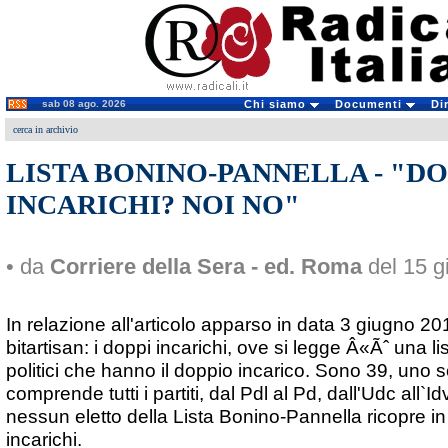
sab 08 ago. 2026
Chi siamo
Documenti
Di
cerca in archivio
LISTA BONINO-PANNELLA - "DO
INCARICHI? NOI NO"
• da
Corriere della Sera - ed. Roma
del 15 g
In relazione all'articolo apparso in data 3 giugno 2010
bitartisan: i doppi incarichi, ove si legge Â«Ãˆ una lis
politici che hanno il doppio incarico. Sono 39, uno
comprende tutti i partiti, dal Pdl al Pd, dall'Udc all`I
nessun eletto della Lista Bonino-Pannella ricopre 
incarichi.