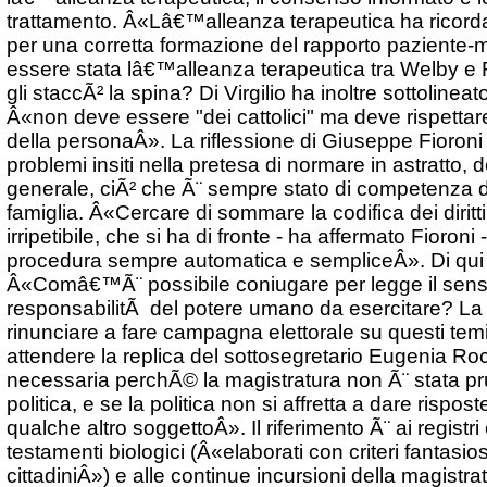
trattamento. Â«Lâ€™alleanza terapeutica ha ricord
per una corretta formazione del rapporto paziente-
essere stata lâ€™alleanza terapeutica tra Welby e 
gli staccÃ² la spina? Di Virgilio ha inoltre sottolin
Â«non deve essere "dei cattolici" ma deve rispettare 
della personaÂ». La riflessione di Giuseppe Fioroni 
problemi insiti nella pretesa di normare in astratto,
generale, ciÃ² che Ã¨ sempre stato di competenza d
famiglia. Â«Cercare di sommare la codifica dei diritti
irripetibile, che si ha di fronte - ha affermato Fioron
procedura sempre automatica e sempliceÂ». Di qui 
Â«Comâ€™Ã¨ possibile coniugare per legge il senso 
responsabilitÃ del potere umano da esercitare? La 
rinunciare a fare campagna elettorale su questi temi
attendere la replica del sottosegretario Eugenia Ro
necessaria perchÃ© la magistratura non Ã¨ stata p
politica, e se la politica non si affretta a dare risp
qualche altro soggettoÂ». Il riferimento Ã¨ ai registr
testamenti biologici (Â«elaborati con criteri fantasios
cittadiniÂ») e alle continue incursioni della magistra