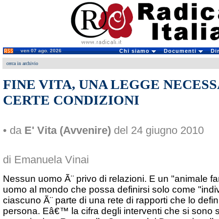
ven 07 ago. 2026
Chi siamo
Documenti
Di
cerca in archivio
FINE VITA, UNA LEGGE NECESS
CERTE CONDIZIONI
• da
E' Vita (Avvenire)
del 24 giugno 2010
di Emanuela Vinai
Nessun uomo Ã¨ privo di relazioni. E un "animale fam
uomo al mondo che possa definirsi solo come "indi
ciascuno Ã¨ parte di una rete di rapporti che lo defi
persona. Eâ€™ la cifra degli interventi che si sono s