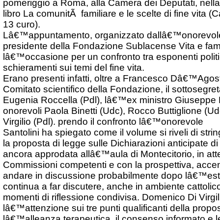
pomeriggio a Roma, alla Camera dei Deputati, nella
libro La comunitÃ familiare e le scelte di fine vita (
13 curo).
Lâ€™appuntamento, organizzato dallâ€™onorevole L
presidente della Fondazione Sublacense Vita e famig
lâ€™occasione per un confronto tra esponenti politic
schieramenti sui temi del fine vita.
Erano presenti infatti, oltre a Francesco Dâ€™Agost
Comitato scientifico della Fondazione, il sottosegret
Eugenia Roccella (Pdl), lâ€™ex ministro Giuseppe Fi
onorevoli Paola Binetti (Udc), Rocco Buttiglione (U
Virgilio (Pdl). prendo il confronto lâ€™onorevole
Santolini ha spiegato come il volume si riveli di strin
la proposta di legge sulle Dichiarazioni anticipate d
ancora approdata allâ€™aula di Montecitorio, in atte
Commissioni competenti e con la prospettiva, accenn
andare in discussione probabilmente dopo lâ€™est
continua a far discutere, anche in ambiente cattolic
momenti di riflessione condivisa. Domenico Di Virgili
lâ€™attenzione sui tre punti qualificanti della propos
lâ€™alleanza terapeutica, il consenso informato e le