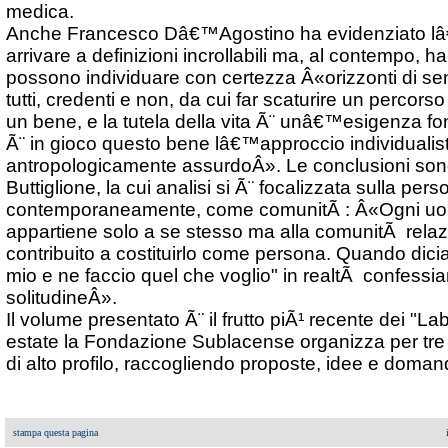
medica.
Anche Francesco Dâ€™Agostino ha evidenziato lâ
arrivare a definizioni incrollabili ma, al contempo, ha
possono individuare con certezza Â«orizzonti di se
tutti, credenti e non, da cui far scaturire un percor
un bene, e la tutela della vita Ã¨ unâ€™esigenza 
Ã¨ in gioco questo bene lâ€™approccio individualist
antropologicamente assurdoÂ». Le conclusioni son
Buttiglione, la cui analisi si Ã¨ focalizzata sulla pe
contemporaneamente, come comunitÃ : Â«Ogni uo
appartiene solo a se stesso ma alla comunitÃ rela
contribuito a costituirlo come persona. Quando dici
mio e ne faccio quel che voglio" in realtÃ confessi
solitudineÂ».
Il volume presentato Ã¨ il frutto piÃ¹ recente dei "La
estate la Fondazione Sublacense organizza per tre g
di alto profilo, raccogliendo proposte, idee e doma
stampa questa pagina